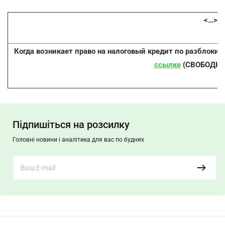
<…>
Когда возникает право на налоговый кредит по разблокир
ссылке
(СВОБОДНЫ
Підпишіться на розсилку
Головні новини і аналітика для вас по буднях