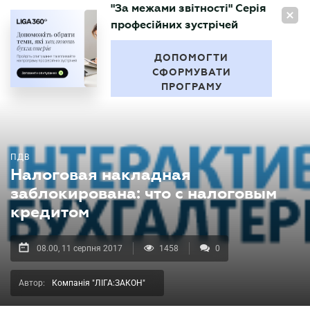
"За межами звітності" Серія
UA
професійних зустрічей
БУХГАЛТЕР
.UA
ДОПОМОГТИ
СФОРМУВАТИ
ПРОГРАМУ
ПДВ
Налоговая накладная
заблокирована: что с налоговым
кредитом
08.00, 11 серпня 2017
1458
0
Автор:
Компанія "ЛІГА:ЗАКОН"