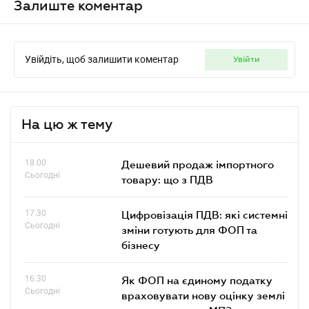
Залиште коментар
Увійдіть, щоб залишити коментар
увійти
На цю ж тему
18.00
Дешевий продаж імпортного
Сьогодні
товару: що з ПДВ
17.30
Цифровізація ПДВ: які системні
Сьогодні
зміни готують для ФОП та
бізнесу
16.30
Як ФОП на єдиному податку
Сьогодні
враховувати нову оцінку землі