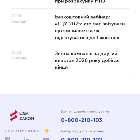
при розрахунку МПЗ
13.30
Безкоштовний вебінар:
Сьогодні
«ТЦУ-2025: хто має звітувати,
що змінилося та як
підготуватися до 1 жовтня»
12.30
Звітна кампанія за другий
Сьогодні
квартал 2026 року добігає
кінця
Центр підтримки користувачів
0-800-210-103
ПРО КОМПАНІЮ
Підбір продуктів та рішень
0-800-210-102