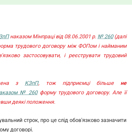
ЗпП
наказом Мінпраці від 08.06.2001 р.
№ 260
(далі
форма трудового договору між ФОПом і найманим
зково застосовувати, і реєструвати трудовий
ючена з
КЗпП
, тож підприємці більше
не
аказом № 260
форму трудового договору. Але її
авши деякі положення.
вальний строк, про це слід обов'язково зазначити
вому договорі.