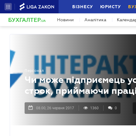
БІЗНЕСУ
ЮРИСТУ
БУ
БУХГАЛТЕР
Новини
Аналітика
Календа
.UA
Персонал
Чи може підприємець у
строк, приймаючи прац
08.00, 26 червня 2017
1360
0