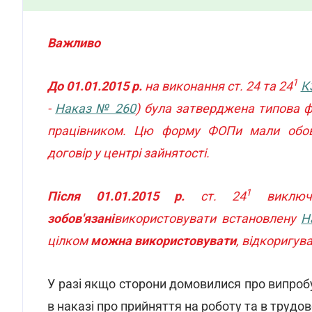
Важливо
1
До 01.01.2015 р.
на виконання ст. 24 та 24
К
-
Наказ № 260
) була затверджена типова 
працівником. Цю форму ФОПи мали обов'я
договір у центрі зайнятості.
1
Після 01.01.2015 р.
ст. 24
викл
зобов'язані
використовувати встановлену
Н
цілком
можна використовувати
, відкоригув
У разі якщо сторони домовилися про випробу
в наказі про прийняття на роботу та в трудо