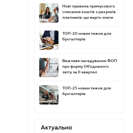
Нові правила примусового
списання коштів з рахунків
платників: що варто знати
ТОП-20 новин тижня для
бухгалтерів
Важливе нагадування ФОП
про форму Об’єднаного
звіту за ІІ квартал
ТОП-25 новин тижня для
бухгалтерів
Актуально