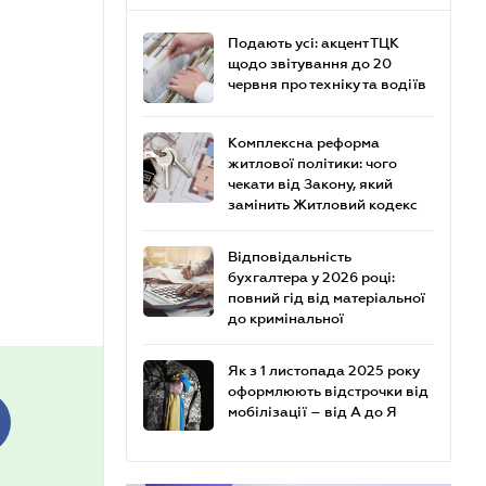
Подають усі: акцент ТЦК
щодо звітування до 20
червня про техніку та водіїв
Комплексна реформа
житлової політики: чого
чекати від Закону, який
замінить Житловий кодекс
Відповідальність
бухгалтера у 2026 році:
повний гід від матеріальної
до кримінальної
Як з 1 листопада 2025 року
оформлюють відстрочки від
мобілізації – від А до Я