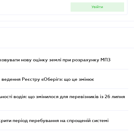
увійти
овувати нову оцінку землі при розрахунку МПЗ
 ведення Реєстру «Оберіг»: що це змінює
ості водія: що змінилося для перевізників із 26 липня
крити період перебування на спрощеній системі