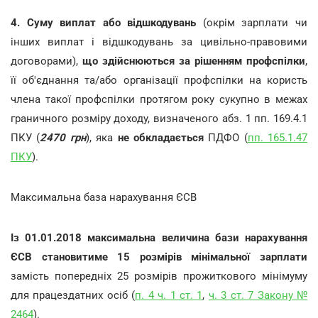
4.
Суму виплат або відшкодувань
(окрім зарплати чи
інших виплат і відшкодувань за цивільно-правовими
договорами),
що здійснюються за рішенням профспілки
,
її об'єднання та/або організації профспілки на користь
члена такої профспілки протягом року сукупно в межах
граничного розміру доходу, визначеного абз. 1 пп. 169.4.1
ПКУ (
2470 грн
), яка
не обкладається
ПДФО (
пп. 165.1.47
ПКУ
).
Максимальна база нарахування ЄСВ
Із 01.01.2018 максимальна величина бази нарахування
ЄСВ становитиме 15 розмірів мінімальної зарплати
замість попередніх 25 розмірів прожиткового мінімуму
для працездатних осіб (
п. 4 ч. 1 ст. 1
,
ч. 3 ст. 7 Закону №
2464
).