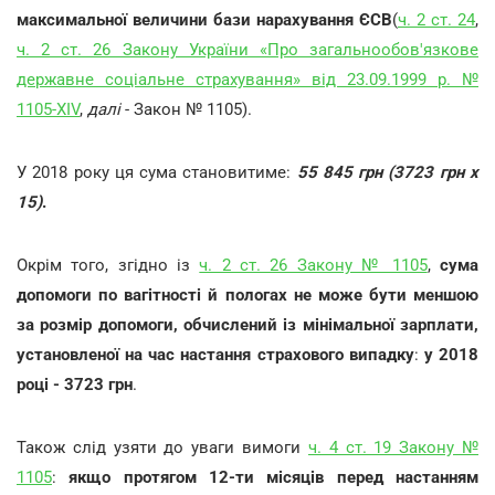
максимальної величини бази нарахування ЄСВ
(
ч. 2 ст. 24
,
ч. 2 ст. 26 Закону України «Про загальнообов'язкове
державне соціальне страхування» від 23.09.1999 р. №
1105-XIV
,
далі
- Закон № 1105).
У 2018 року ця сума становитиме:
55 845 грн (3723 грн х
15)
.
Окрім того, згідно із
ч. 2 ст. 26 Закону № 1105
,
сума
допомоги по вагітності й пологах не може бути меншою
за розмір допомоги, обчислений із мінімальної зарплати,
установленої на час настання страхового випадку
:
у 2018
році - 3723 грн
.
Також слід узяти до уваги вимоги
ч. 4 ст. 19 Закону №
1105
:
якщо протягом 12-ти місяців перед настанням