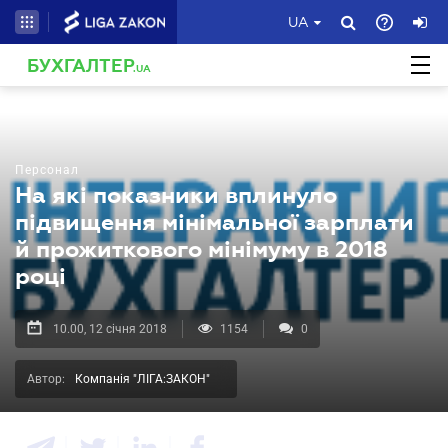
UA
БУХГАЛТЕР
.UA
Персонал
На які показники вплинуло
підвищення мінімальної зарплати
й прожиткового мінімуму в 2018
році
10.00, 12 січня 2018
1154
0
Автор:
Компанія "ЛІГА:ЗАКОН"