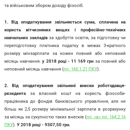
та військовим збором доходу фізосіб.
1. Від оподаткування звільняється сума, сплачена на
користь вітчизняних вищих і професійно-технічних
навчальних закладів
за здобуття освіти, за підготовку чи
перепідготовку платника податку в межах 3-кратного
розміру мінзарплати за кожен повний або неповний
місяць навчання:
у 2018 році - 11 169 грн
за повний або
неповний місяць навчання (
пп. 165.1.21 ПКУ
).
2. Від оподаткування звільнені внески роботодавця-
резидента
за власний кошт на користь фізособи-
працівника до фондів банківського управління, але не
більш як 2,5 розміру мінімальної зарплати в розрахунку
за місяць за сукупністю таких внесків (
пп. «в» пп. 164.2.16
ПКУ
).
У 2018 році - 9307,50 грн.