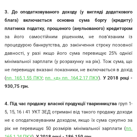
3. До оподатковуваного доходу (у вигляді додаткового
блага) включається основна сума боргу (кредиту)
платника податку, прощеного (анульованого) кредитором
за його самостійним рішенням, не пов'язаним із
процедурою банкрутства, до закінчення строку позовної
давності, у разі якщо його сума перевищує 25% однієї
мінімальної зарплати (у розрахунку на рік). Тож сума, що
не перевищує вказані показники, не включається в дохід
(
пп. 165.1.55 ПКУ
;
пп. «д» пп. 164.2.17 ПКУ
).
У 2018 році -
930,75 грн.
4. Під час продажу власної продукції тваринництва
груп 1-
5, 15, 16 і 41 УКТ ЗЕД отримані від такого продажу доходи
не є оподатковуваним доходом, якщо їх сума сукупно за
рік не перевищує 50 розмірів мінімальної зарплати (
пп.
165.1.24 ПКУ
).
У 2018 році - 186 150 грн
.