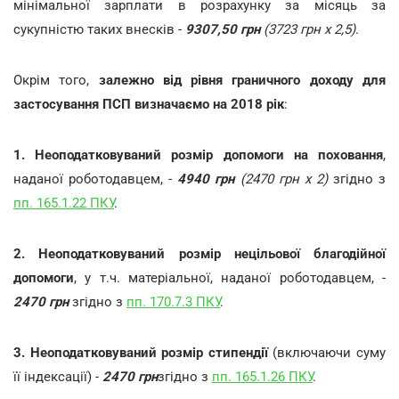
мінімальної зарплати в розрахунку за місяць за
сукупністю таких внесків -
9307,50 грн
(3723 грн х 2,5)
.
Окрім того,
залежно від рівня граничного доходу для
застосування ПСП визначаємо на 2018 рік
:
1.
Неоподатковуваний розмір
допомоги на поховання
,
наданої роботодавцем, -
4940 грн
(2470 грн х 2)
згідно з
пп. 165.1.22 ПКУ
.
2.
Неоподатковуваний розмір нецільової благодійної
допомоги
, у т.ч. матеріальної, наданої роботодавцем, -
2470 грн
згідно з
пп. 170.7.3 ПКУ
.
3.
Неоподатковуваний розмір стипендії
(включаючи суму
її індексації) -
2470 грн
згідно з
пп. 165.1.26 ПКУ
.