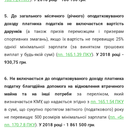
5. До загального місячного (річного) оподатковуваного
доходу платника податків не включається вартість
дарунків
(а також призів переможцям і призерам
спортивних змагань), якщо їх вартість не перевищує 25%
однієї мінімальної зарплати (за винятком грошових
виплат у будь-якій сумі) (
пп. 165.1.39 ПКУ
).
У 2018 році -
930,75 грн
.
6. Не включається до оподатковуваного доходу платника
податку благодійна допомога на відновлення втраченого
майна та на інші потреби
за переліком, який
визначається КМУ, що надається згідно з
пп. 165.1.54 ПКУ
в сумі, що сукупно протягом звітного (податкового) року
не перевищує 500 розмірів мінімальної зарплати (
пп. «б»
пп. 170.7.8 ПКУ
).
У 2018 році - 1 861 500 грн
.