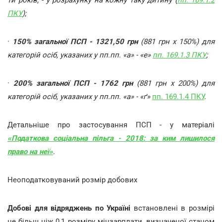
ти років, - у розрахунку на кожну таку дитину (
пп. 169.1.2
ПКУ
);
·
150% загальної ПСП - 1321,50 грн
(881 грн х 150%) для
категорій осіб, указаних у пп.пп. «а» - «е»
пп. 169.1.3 ПКУ
;
·
200% загальної ПСП - 1762 грн
(881 грн х 200%) для
категорій осіб, указаних у пп.пп. «а» - «ґ»
пп. 169.1.4 ПКУ
.
Детальніше про застосування ПСП - у матеріалі
«Податкова соціальна пільга - 2018: за ким лишилося
право на неї»
.
Неоподатковуваний розмір добових
Добові для відряджень по Україні
встановлені в розмірі
не більш ніж 0,1 розміру мінзарплати, визначеної станом