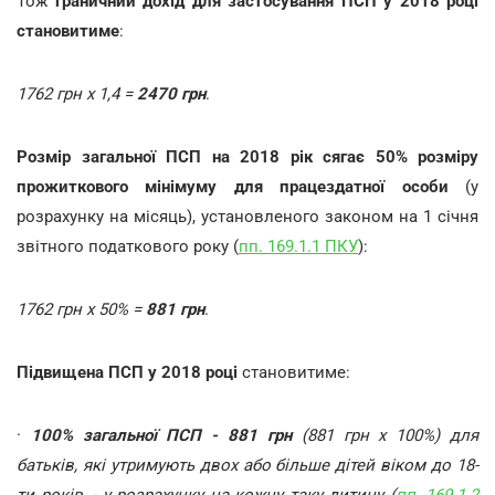
Тож
граничний дохід для застосування ПСП у 2018 році
становитиме
:
1762 грн х 1,4 =
2470 грн
.
Розмір загальної ПСП на 2018 рік сягає 50% розміру
прожиткового мінімуму для працездатної особи
(у
розрахунку на місяць), установленого законом на 1 січня
звітного податкового року (
пп. 169.1.1 ПКУ
):
1762 грн х 50% =
881 грн
.
Підвищена ПСП у 2018 році
становитиме:
·
100% загальної ПСП - 881 грн
(881 грн х 100%) для
батьків, які утримують двох або більше дітей віком до 18-