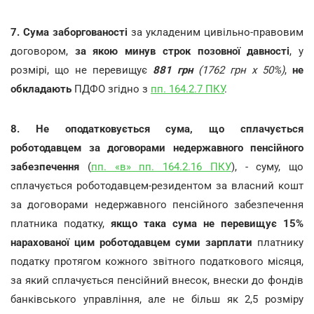
7.
Сума заборгованості
за укладеним цивільно-правовим
договором,
за якою минув строк позовної давності
, у
розмірі, що не перевищує
881 грн
(1762 грн х 50%)
,
не
обкладають
ПДФО згідно з
пп. 164.2.7 ПКУ
.
8.
Не оподатковується сума, що сплачується
роботодавцем за договорами недержавного пенсійного
забезпечення
(
пп. «в» пп. 164.2.16 ПКУ
), - суму, що
сплачується роботодавцем-резидентом за власний кошт
за договорами недержавного пенсійного забезпечення
платника податку,
якщо така сума не перевищує 15%
нарахованої цим роботодавцем суми зарплати
платнику
податку протягом кожного звітного податкового місяця,
за який сплачується пенсійний внесок, внески до фондів
банківського управління, але не більш як 2,5 розміру