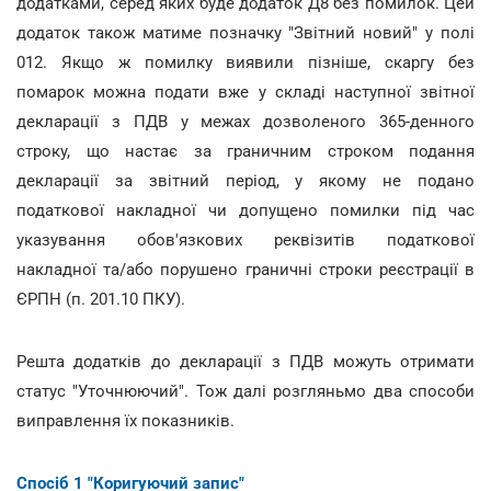
додатками, серед яких буде додаток Д8 без помилок. Цей
додаток також матиме позначку "Звітний новий" у полі
012. Якщо ж помилку виявили пізніше, скаргу без
помарок можна подати вже у складі наступної звітної
декларації з ПДВ у межах дозволеного 365-денного
строку, що настає за граничним строком подання
декларації за звітний період, у якому не подано
податкової накладної чи допущено помилки під час
указування обов'язкових реквізитів податкової
накладної та/або порушено граничні строки реєстрації в
ЄРПН (п. 201.10 ПКУ).
Решта додатків до декларації з ПДВ можуть отримати
статус "Уточнюючий". Тож далі розгляньмо два способи
виправлення їх показників.
Спосіб 1 "Коригуючий запис"