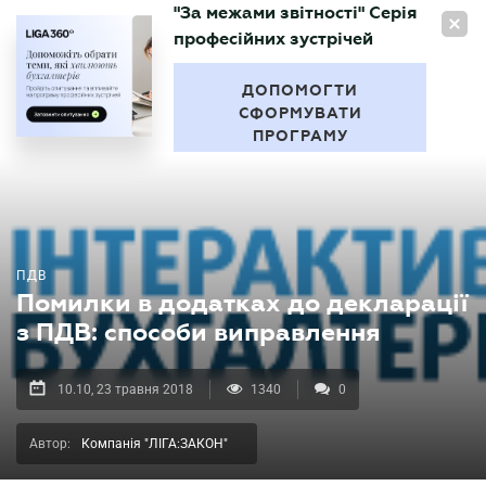
"За межами звітності" Серія
UA
професійних зустрічей
БУХГАЛТЕР
.UA
ДОПОМОГТИ
СФОРМУВАТИ
ПРОГРАМУ
ПДВ
Помилки в додатках до декларації
з ПДВ: способи виправлення
10.10, 23 травня 2018
1340
0
Автор:
Компанія "ЛІГА:ЗАКОН"