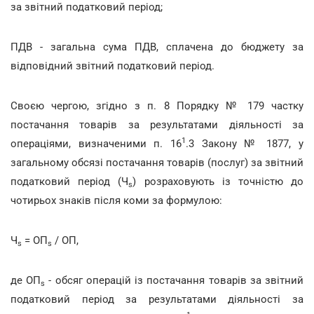
за звітний податковий період;
ПДВ - загальна сума ПДВ, сплачена до бюджету за
відповідний звітний податковий період.
Своєю чергою, згідно з п. 8 Порядку № 179 частку
постачання товарів за результатами діяльності за
1
операціями, визначеними п. 16
.3 Закону № 1877, у
загальному обсязі постачання товарів (послуг) за звітний
податковий період (Ч
) розраховують із точністю до
s
чотирьох знаків після коми за формулою:
Ч
= ОП
/ ОП,
s
s
де ОП
- обсяг операцій із постачання товарів за звітний
s
податковий період за результатами діяльності за