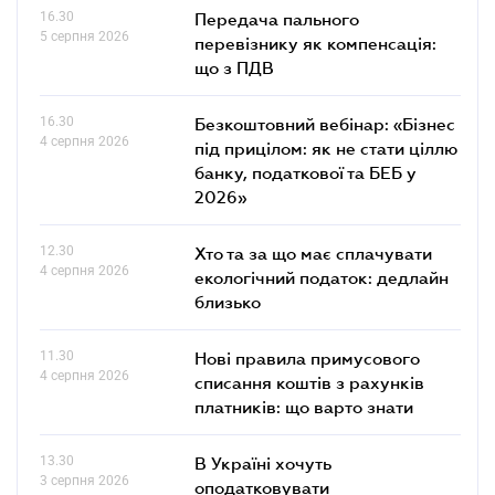
16.30
Передача пального
5 серпня 2026
перевізнику як компенсація:
що з ПДВ
16.30
Безкоштовний вебінар: «Бізнес
4 серпня 2026
під прицілом: як не стати ціллю
банку, податкової та БЕБ у
2026»
12.30
Хто та за що має сплачувати
4 серпня 2026
екологічний податок: дедлайн
близько
11.30
Нові правила примусового
4 серпня 2026
списання коштів з рахунків
платників: що варто знати
13.30
В Україні хочуть
3 серпня 2026
оподатковувати