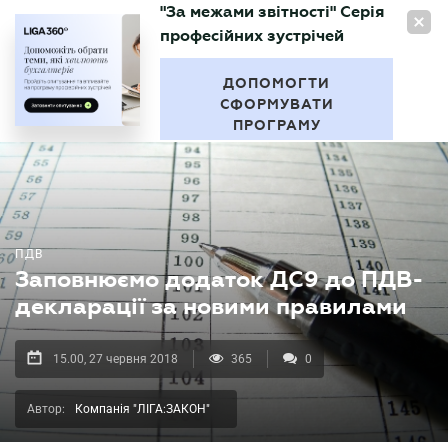
"За межами звітності" Серія
UA
професійних зустрічей
БУХГАЛТЕР
.UA
ДОПОМОГТИ
СФОРМУВАТИ
ПРОГРАМУ
ПДВ
Заповнюємо додаток ДС9 до ПДВ-
декларації за новими правилами
15.00, 27 червня 2018
365
0
Автор:
Компанія "ЛІГА:ЗАКОН"