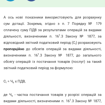
А ось нові показники використовують для розрахунку
сум дотації. Зокрема, згідно з п. 7 Порядку № 179
сплачену суму ПДВ за результатами операцій за видами
1
діяльності, визначеними п. 16
.3 Закону № 1877, за
відповідний звітний податковий період (С
) розраховують
і
пропорційно
до обсягів операцій за видами діяльності,
1
визначеними п. 16
.3 Закону № 1877, до загального
обсягу операцій із постачання товарів (послуг) за такий
звітний податковий період за формулою:
С
= Ч
х ПДВ,
і
s
де Ч
- частка постачання товарів у розрізі операцій за
s
1
видами діяльності, визначеними п. 16
.3 Закону № 1877,