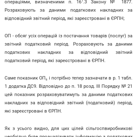
1
операціями, визначеними п. 16
.3 Закону № 1877.
Розраховують за даними податкових накладних за
відповідний звітний період, які зареєстровані в ЄРПН;
ОП - обсяг усіх операцій із постачання товарів (послуг) за
звітний податковий період. Розраховують за даними
податкових накладних за відповідний звітний
податковий період, які зареєстровані в ЄРПН.
Саме показник ОП
і потрібно тепер зазначати в р. 1 табл.
s
1 додатка ДС9. Відповідно до п. 18 розд. ІІІ Порядку № 21
цей показник розраховуватимуть за даними податкових
накладних за відповідний звітний (податковий) період,
які зареєстровані в ЄРПН.
Як з усього видно, для цих цілей сільгоспвиробникові
необхідно буде проаналізувати інформацію з податкових