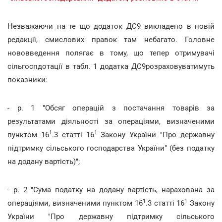
Незважаючи на те що додаток ДС9 викладено в новій
редакції, смислових правок там небагато. Головне
нововведення полягає в тому, що тепер отримувачі
сільгоспдотації в табл. 1 додатка ДС9розраховуватимуть
показники:
- р. 1 "Обсяг операцій з постачання товарів за
результатами діяльності за операціями, визначеними
1
1
пунктом 16
.3 статті 16
Закону України "Про державну
підтримку сільського господарства України" (без податку
на додану вартість)";
- р. 2 "Сума податку на додану вартість, нарахована за
1
1
операціями, визначеними пунктом 16
.3 статті 16
Закону
України "Про державну підтримку сільського