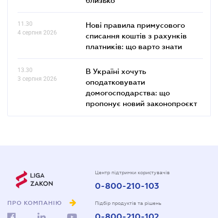
близько
11.30
Нові правила примусового
4 серпня 2026
списання коштів з рахунків
платників: що варто знати
13.30
В Україні хочуть
3 серпня 2026
оподатковувати
домогосподарства: що
пропонує новий законопроєкт
Центр підтримки користувачів
0-800-210-103
ПРО КОМПАНІЮ
Підбір продуктів та рішень
0-800-210-102