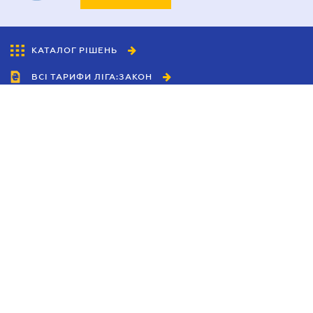
КАТАЛОГ РІШЕНЬ
ВСІ ТАРИФИ ЛІГА:ЗАКОН
Співробітництво
Агенти
Дилери
Політика конфіденційності
Умови використання сайту
Реклама
Блог
Новини компанії
Керівництва