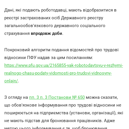
Дані, які подають роботодавці, мають відобразитися в
реєстрі застрахованих осіб Державного реєстру
загальнообов'язкового державного соціального
страхування
впродовж доби
.
Покроковий алгоритм подання відомостей про трудові
відносини ПФУ надав за цим посиланням:
https://www.pfu.gov.ua/2165855-yak-robotodavtsyu-v-rezhymi-
realnogo-chasu-podaty-vidomosti-pro-trudovi-vidnosyny-
onlajn/
.
З огляду на
пп. 3 п. 3 Постанови № 650
можна сказати,
що обов'язкове інформування про трудові відносини не
поширюється на підприємства (установи, організації), які
не мають підстав для бронювання працівників. Адже
метою цього інформування є те, щоб бронювання