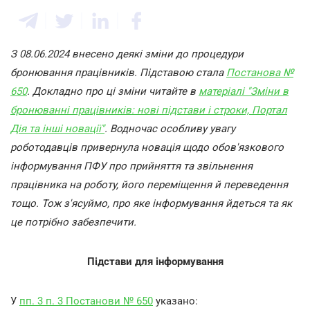
З 08.06.2024 внесено деякі зміни до процедури
бронювання працівників. Підставою стала
Постанова №
650
. Докладно про ці зміни читайте в
матеріалі "Зміни в
бронюванні працівників: нові підстави і строки, Портал
Дія та інші новації"
. Водночас особливу увагу
роботодавців привернула новація щодо обов'язкового
інформування ПФУ про прийняття та звільнення
працівника на роботу, його переміщення й переведення
тощо. Тож з'ясуймо, про яке інформування йдеться та як
це потрібно забезпечити.
Підстави для інформування
У
пп. 3 п. 3 Постанови № 650
указано: