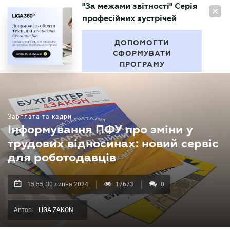
"За межами звітності" Серія
UA
професійних зустрічей
БУХГАЛТЕР
.UA
ДОПОМОГТИ
СФОРМУВАТИ
ПРОГРАМУ
Зарплата та кадри
Інформування ПФУ про зміни у
трудових відносинах: новий сервіс
для роботодавців
15.55, 30 липня 2024
17673
0
Автор:
LIGA ZAKON