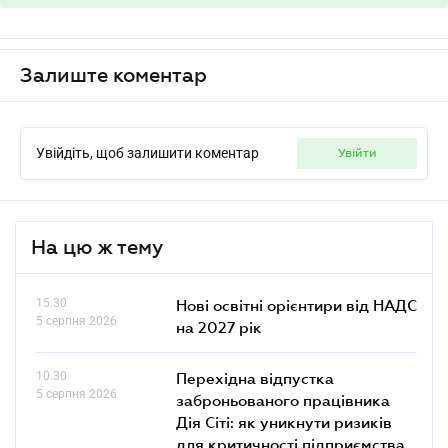
Залиште коментар
Увійдіть, щоб залишити коментар
увійти
На цю ж тему
15.30
Нові освітні орієнтири від НАДС
5 серпня 2026
на 2027 рік
10.30
Перехідна відпустка
5 серпня 2026
заброньованого працівника
Дія Сіті: як уникнути ризиків
для критичності підприємства