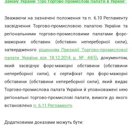
Закону України "Про торгово-промислові палати в Україні"
.
Зважаючи на зазначені положення та п. 6.10 Регламенту
засвідчення Торгово-промисловою палатою України та
регіональними торгово-промисловими палатами форс-
мажорних обставин (обставин непереборної сили),
затвердженого
рішенням Президії Торгово-промислової
палати України від 18.12.2014 р. № 44(5)
, документом,
який засвідчує форс-мажорні обставини (обставини
непереборної сили), є сертифікат про форс-мажорні
обставини (обставини непереборної сили), який видає
Торгово-промислова палата України й уповноважені нею
регіональні торгово-промислові палати, вимоги до якого
встановлено
п. 6.11 Регламенту
.
Додатковими доказами можуть бути: