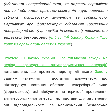
(обставини непереборної сили) та видають сертифікат
про такі обставини протягом семи днів з дня звернення
суб'єкта господарської діяльності за собівартістю.
Сертифікат про форс-мажорні обставини (обставини
непереборної сили) для суб'єктів малого підприємництва
1
видається безкоштовно (
ч. 1 ст. 14
Закону України "Про
торгово-промислові палати в Україні"
).
Статтею 10 Закону України "Про тимчасові заходи на
період проведення антитерористичної операції"
встановлено, що протягом терміну дії цього
Закону
єдиним належним і достатнім документом, що
підтверджує настання обставин непереборної сили
(форс-мажору), які відбулися на території проведення
антитерористичної операції, як підстави для звільнення
від відповідальності за невиконання (неналежне