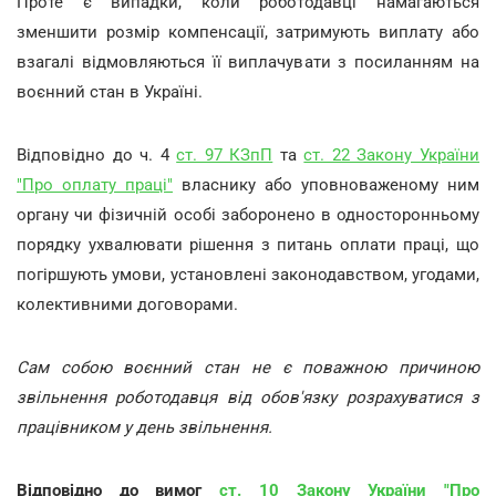
Проте є випадки, коли роботодавці намагаються
зменшити розмір компенсації, затримують виплату або
взагалі відмовляються її виплачувати з посиланням на
воєнний стан в Україні.
Відповідно до ч. 4
ст. 97 КЗпП
та
ст. 22 Закону України
"Про оплату праці"
власнику або уповноваженому ним
органу чи фізичній особі заборонено в односторонньому
порядку ухвалювати рішення з питань оплати праці, що
погіршують умови, установлені законодавством, угодами,
колективними договорами.
Сам собою воєнний стан не є поважною причиною
звільнення роботодавця від обов'язку розрахуватися з
працівником у день звільнення.
Відповідно до вимог
ст. 10 Закону України "Про