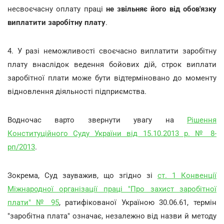
несвоєчасну оплату праці
не звільняє його від обов'язку
виплатити заробітну плату
.
4. У разі неможливості своєчасно виплатити заробітну
плату внаслідок ведення бойових дій, строк виплати
заробітної плати може бути відтерміновано до моменту
відновлення діяльності підприємства.
Водночас варто звернути увагу на
Рішення
Конституційного Суду України від 15.10.2013 р. № 8-
рп/2013
.
Зокрема, Суд зауважив, що згідно зі
ст. 1 Конвенції
Міжнародної організації праці "Про захист заробітної
плати" № 95
, ратифікованої Україною 30.06.61, термін
"заробітна плата" означає, незалежно від назви й методу