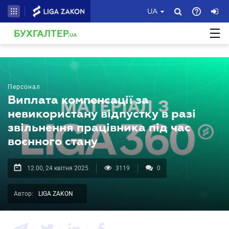
UA
БУХГАЛТЕР
.UA
Персонал
Виплата компенсації за
невикористану відпустку в разі
звільнення працівника під час
воєнного стану
12.00, 24 квітня 2025
3119
0
Автор:
LIGA ZAKON