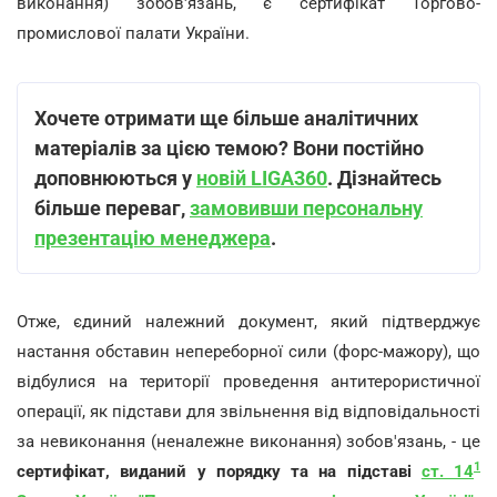
виконання) зобов'язань, є сертифікат Торгово-
промислової палати України.
Хочете отримати ще більше аналітичних
матеріалів за цією темою? Вони постійно
доповнюються у
новій LIGA360
. Дізнайтесь
більше переваг,
замовивши персональну
презентацію менеджера
.
Отже, єдиний належний документ, який підтверджує
настання обставин непереборної сили (форс-мажору), що
відбулися на території проведення антитерористичної
операції, як підстави для звільнення від відповідальності
за невиконання (неналежне виконання) зобов'язань, - це
1
сертифікат, виданий у порядку та на підставі
ст. 14