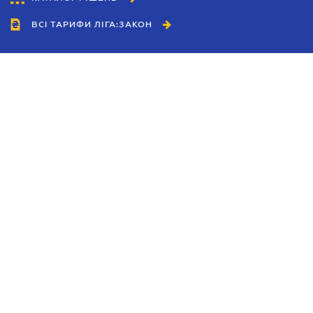
ВСІ ТАРИФИ ЛІГА:ЗАКОН
Співробітництво
Агенти
Дилери
Політика конфіденційності
Умови використання сайту
Реклама
Блог
Новини компанії
Керівництва
Каталоги компаній
Теми в центрі уваги
Підтримка та контакти