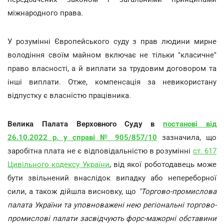
міжнародного права.
У розумінні Європейського суду з прав людини мирне
володіння своїм майном включає не тільки "класичне"
право власності, а й виплати за трудовим договором та
інші виплати. Отже, компенсація за невикористану
відпустку є власністю працівника.
Велика Палата Верховного Суду в
постанові від
26.10.2022 р. у справі № 905/857/10
зазначила, що
заробітна плата не є відповідальністю в розумінні
ст. 617
Цивільного кодексу України
, від якої роботодавець може
бути звільнений внаслідок випадку або непереборної
сили, а також дійшла висновку, що
"Торгово-промислова
палата України та уповноважені нею регіональні торгово-
промислові палати засвідчують форс-мажорні обставини