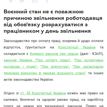
Воєнний стан не є поважною
причиною звільнення роботодавця
від обов'язку розрахуватися з
працівником у день звільнення
Законодавство про оплату праці, зокрема й щодо оплати
відпусток, ґрунтується на
Конституції України
та
складається з
Кодексу законів про працю
(далі - КЗпП),
законів України "Про оплату праці"
,
"Про колективні
договори і угоди"
,
"Про відпустки"
,
"Про організацію
трудових відносин в умовах воєнного стану"
та інших
актів законодавства України.
Згідно зі
ст. 43 Конституції України
кожен має право на
належні, безпечні та здорові умови праці, на заробітну
плату, не нижчу від визначеної законом. Право на