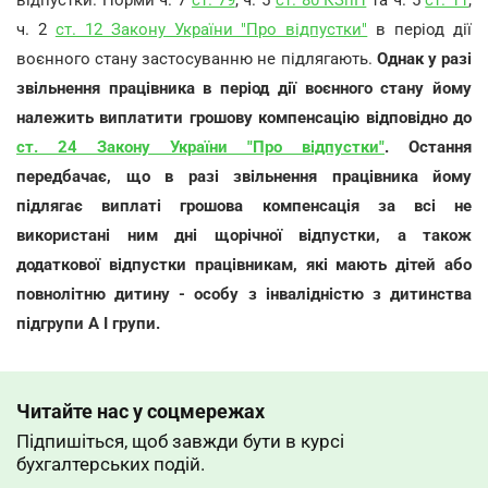
відпустки. Норми ч. 7
ст. 79
, ч. 5
ст. 80 КЗпП
та ч. 5
ст. 11
,
ч. 2
ст. 12 Закону України "Про відпустки"
в період дії
воєнного стану застосуванню не підлягають.
Однак у разі
звільнення працівника в період дії воєнного стану йому
належить виплатити грошову компенсацію відповідно до
ст. 24 Закону України "Про відпустки"
. Остання
передбачає, що в разі звільнення працівника йому
підлягає виплаті грошова компенсація за всі не
використані ним дні щорічної відпустки, а також
додаткової відпустки працівникам, які мають дітей або
повнолітню дитину - особу з інвалідністю з дитинства
підгрупи А I групи.
Читайте нас у соцмережах
Підпишіться, щоб завжди бути в курсі
бухгалтерських подій.