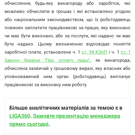
обчислення, будь-яку винагороду або заробіток, які
можливо обчислити в грошах і які встановлено угодою
або національним законодавством, що їх роботодавець
повинен заплатити працівникові за працю, яку виконано
чи має бути виконано, або за послуги, які надано чи має
бути надано. Цьому визначенню відповідає поняття
заробітної плати, установлене ч. 1
ст. 94 КЗпП
і ч. 1
ст. 1
Закону України "Про оплату праці"
, як винагорода,
обчислена зазвичай у грошовому виразі, яку власник або
уповноважений ним орган (роботодавець) виплачує
працівникові за виконану ним роботу.
Більше аналітичних матеріалів за темою є в
LIGA360
.
Замовте презентацію менеджера
прямо сьогодні
.