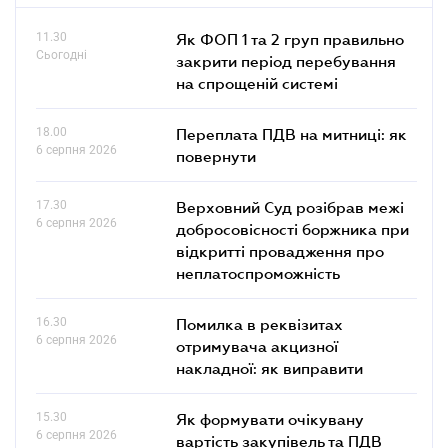
11.30
Як ФОП 1 та 2 груп правильно
Сьогодні
закрити період перебування
на спрощеній системі
18.00
Переплата ПДВ на митниці: як
6 серпня 2026
повернути
17.30
Верховний Суд розібрав межі
6 серпня 2026
добросовісності боржника при
відкритті провадження про
неплатоспроможність
16.30
Помилка в реквізитах
6 серпня 2026
отримувача акцизної
накладної: як виправити
15.30
Як формувати очікувану
6 серпня 2026
вартість закупівель та ПДВ