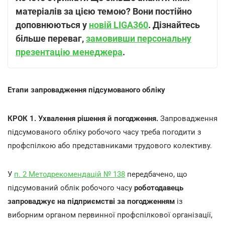
матеріалів за цією темою? Вони постійно
доповнюються у
новій LIGA360
. Дізнайтесь
більше переваг,
замовивши персональну
презентацію менеджера
.
Етапи запровадження підсумованого обліку
КРОК 1. Ухвалення рішення й погодження.
Запровадження
підсумованого обліку робочого часу треба погодити з
профспілкою або представниками трудового колективу.
У
п. 2 Методрекомендацій № 138
передбачено, що
підсумований облік робочого часу
роботодавець
запроваджує на підприємстві за погодженням
із
виборним органом первинної профспілкової організації,