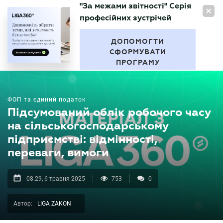
"За межами звітності" Серія
UA
професійних зустрічей
БУХГАЛТЕР
.UA
ДОПОМОГТИ
СФОРМУВАТИ
ПРОГРАМУ
ФОП та єдиний податок
Підсумований облік робочого часу
на сільськогосподарському
підприємстві: відмінності,
переваги, вимоги
08.29, 6 травня 2025
753
0
Автор:
LIGA ZAKON