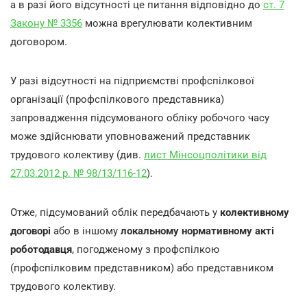
а в разі його відсутності це питання відповідно до
ст. 7
Закону № 3356
можна врегулювати колективним
договором.
У разі відсутності на підприємстві профспілкової
організації (профспілкового представника)
запровадження підсумованого обліку робочого часу
може здійснювати уповноважений представник
трудового колективу (див.
лист Мінсоцполітики від
27.03.2012 р. № 98/13/116-12
).
Отже, підсумований облік передбачають у
колективному
договорі
або в іншому
локальному нормативному акті
роботодавця
, погодженому з профспілкою
(профспілковим представником) або представником
трудового колективу.