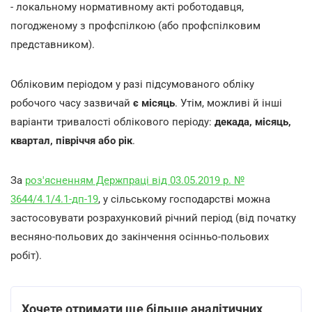
- локальному нормативному акті роботодавця,
погодженому з профспілкою (або профспілковим
представником).
Обліковим періодом у разі підсумованого обліку
робочого часу зазвичай
є місяць
. Утім, можливі й інші
варіанти тривалості облікового періоду:
декада, місяць,
квартал, півріччя або рік
.
За
роз'ясненням Держпраці від 03.05.2019 р. №
3644/4.1/4.1-дп-19
, у сільському господарстві можна
застосовувати розрахунковий річний період (від початку
весняно-польових до закінчення осінньо-польових
робіт).
Хочете отримати ще більше аналітичних