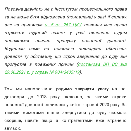
Позовна давність не є інститутом процесуального права
та не може бути відновлена (поновлена) у разі її спливу,
але за приписом
ч. 5 ст. 267 ЦКУ
позивач має право
отримати судовий захист у разі визнання судом
поважними причин пропуску позовної давності.
Водночас саме на позивача покладено обов'язок
довести ту обставину, що строк звернення до суду він
пропустив з поважних причин (
постанова ВП ВС від
29.06.2021 р. у справі № 904/3405/19
).
Тож ми наполегливо
радимо звернути увагу
на всі
договори до 2018 року включно, за якими строки
позовної давності спливали у квітні - травні 2020 року. За
такими вимогами ліпше звернутися до суду якомога
скоріше, навіть якщо з контрагентами вже втрачено
зв'язок.