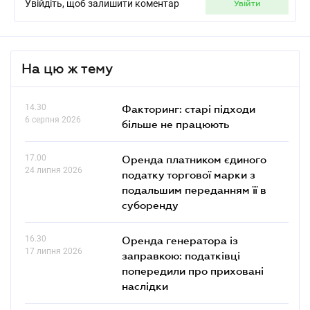
Увійдіть, щоб залишити коментар
увійти
На цю ж тему
14.30
Факторинг: старі підходи
6 серпня 2026
більше не працюють
17.00
Оренда платником єдиного
24 липня 2026
податку торгової марки з
подальшим переданням її в
суборенду
16.30
Оренда генератора із
17 липня 2026
заправкою: податківці
попередили про приховані
наслідки