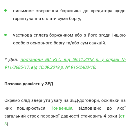
письмове звернення боржника до кредитора щодо
гарантування сплати суми боргу;
часткова сплата боржником або з його згоди іншою
особою основного боргу та/або сум санкцій.
* Див.
постанови ВС КГС від 09.11.2018 р. у справі №
911/3685/17
,
від 10.09.2019 р. № 916/2403/18
.
Позовна давність у ЗЕД
Окремо слід звернути увагу на ЗЕД-договори, оскільки на
них поширюється
Конвенція
, відповідно до якої
загальний строк позовної давності становить 4 роки (
ст.
8
).