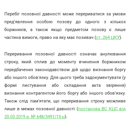
Перебіг позовної давності може перериватися за умови
пред'явлення особою позову до одного з кількох
боржників, а також якщо предметом позову є лише
частина вимоги, право на яку має позивач (
ст. 264 ЦКУ
).
Переривання позовної давності означає анулювання
строку, який сплив до моменту вчинення боржником
передбачених законодавством дій щодо визнання боргу
або іншого обов'язку. Для цього треба задокументувати (у
формі листування або складання акта звіряння)
визнання контрагентом його боргу або іншого обов'язку.
Також слід пам'ятати, що переривання строку можливе
лише в межах позовної давності (
постанова ВС КЦС від
20.03.2019 р. № 648/3491/15-ц
).