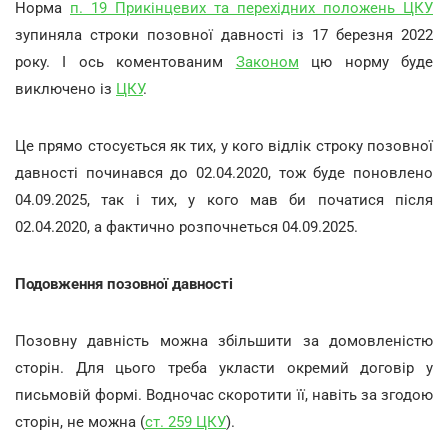
Норма
п. 19 Прикінцевих та перехідних положень ЦКУ
зупиняла строки позовної давності із 17 березня 2022
року. І ось коментованим
Законом
цю норму буде
виключено із
ЦКУ
.
Це прямо стосується як тих, у кого відлік строку позовної
давності починався до 02.04.2020, тож буде поновлено
04.09.2025, так і тих, у кого мав би початися після
02.04.2020, а фактично розпочнеться 04.09.2025.
Подовження позовної давності
Позовну давність можна збільшити за домовленістю
сторін. Для цього треба укласти окремий договір у
письмовій формі. Водночас скоротити її, навіть за згодою
сторін, не можна (
ст. 259 ЦКУ
).