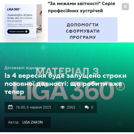
"За межами звітності" Серія
UA
професійних зустрічей
БУХГАЛТЕР
.UA
ДОПОМОГТИ
СФОРМУВАТИ
ПРОГРАМУ
Договорні відносини
Із 4 вересня буде запущено строки
позовної давності: що робити вже
тепер
16.00, 6 червня 2025
2062
0
Автор:
LIGA ZAKON