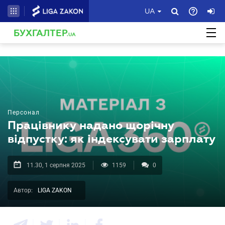
UA
БУХГАЛТЕР
.UA
Персонал
Працівнику надано щорічну
відпустку: як індексувати зарплату
11.30, 1 серпня 2025
1159
0
Автор:
LIGA ZAKON