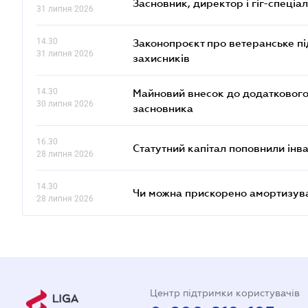
Засновник, директор і гіг-спеціалі
31 липня 2026
14.30
Законопроєкт про ветеранське пі
31 липня 2026
захисників
14.30
Майновий внесок до додаткового 
30 липня 2026
засновника
16.30
Статутний капітал поповнили інв
28 липня 2026
14.30
Чи можна прискорено амортизуват
28 липня 2026
Центр підтримки користувачів