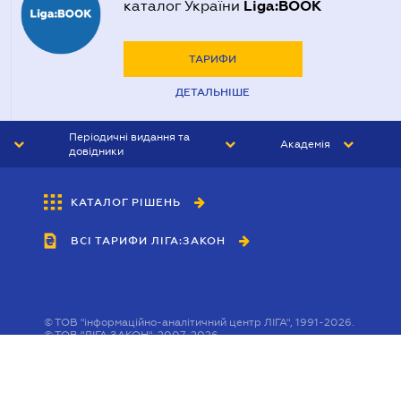
Liga:BOOK
каталог України
ТАРИФИ
ДЕТАЛЬНІШЕ
Періодичні видання та
Академія
довідники
ЮРИСТ&ЗАКОН
АКАДЕМІЯ ЛІГА:ЗАКОН
КАТАЛОГ РІШЕНЬ
БУХГАЛТЕР&ЗАКОН
ВСІ ТАРИФИ ЛІГА:ЗАКОН
ВІСНИК МСФЗ
ІНТЕРБУХ
ОСОБИСТИЙ ЕКСПЕРТ
©
ТОВ "інформаційно-аналітичний центр ЛІГА", 1991-2026.
©
ТОВ "ЛІГА ЗАКОН", 2007-2026.
©
Інформаційне агенство "ЛІГА:ЗАКОН", 2010-2026.