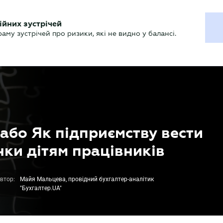
ХГАЛТЕРУ
ійних зустрічей
р
Актуально
му зустрічей про ризики, які не видно у балансі.
 або Як підприємству вести
нки дітям працівників
втор:
Майя Мальцева, провідний бухгалтер-аналітик
"Бухгалтер.UA"