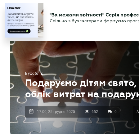
БІЗНЕСУ
ЮРИСТУ
БУ
"За межами звітності" Серія профес
БУХГАЛТЕР
Новини
Аналітика
Календа
Спільно з бухгалтерами формуємо програ
.UA
Бухоблік
Подаруємо дітям свято,
облік витрат на подару
17.00, 25 грудня 2025
652
0
А