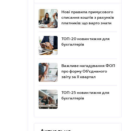
Нові правила примусового
списання коштів з рахунків
платників: що варто знати
ТОП-20 новин тижня для
бухгалтерів
Важливе нагадування ФОП
про форму Об’єднаного
звіту за ІІ квартал
ТОП-25 новин тижня для
бухгалтерів