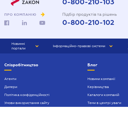
0-800-210-103
Підбір продуктів та рішень
ПРО КОМПАНІЮ
0-800-210-102
Новинні
Інформаційно-правові системи
портали
ЮРЛІГА
Право України
Співробітництво
Блог
БІЗНЕС
ГРАНД
БУХГАЛТЕР.ua
ПРАЙМ
Агенти
Новини компанії
Дилери
Керівництва
БУХГАЛТЕР ПРОФ
Політика конфіденційності
Каталоги компаній
ЮРИСТ ПРОФ
Умови використання сайту
Теми в центрі уваги
ЮРИСТ
Реклама
ПІДПРИЄМЕЦЬ