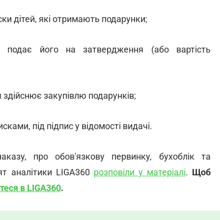
ски дітей, які отримають подарунки;
і подає його на затвердження (або вартість
я здійснює закупівлю подарунків;
ками, під підпис у відомості видачі.
казу, про обов'язкову первинку, бухоблік та
ят аналітики LIGA360
розповіли у матеріалі
.
Щоб
теся в LIGA360
.