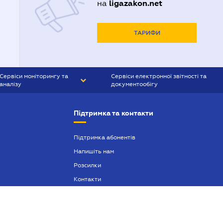
ligazakon.net
на
ТАРИФИ
Сервіси моніторингу та
Сервіси електронної звітності та
аналізу
документообігу
CONTR AGENT
Liga:REPORT
Підтримка та контакти
SMS-МАЯК
VERDICTUM
Підтримка абонентів
Напишіть нам
SEMANTRUM
Розсилки
SMS-МАЯК ІПОТЕКА
Контакти