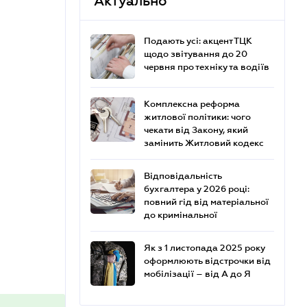
Актуально
Подають усі: акцент ТЦК
щодо звітування до 20
червня про техніку та водіїв
Комплексна реформа
житлової політики: чого
чекати від Закону, який
замінить Житловий кодекс
Відповідальність
бухгалтера у 2026 році:
повний гід від матеріальної
до кримінальної
Як з 1 листопада 2025 року
оформлюють відстрочки від
мобілізації – від А до Я