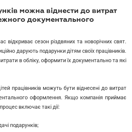
нків можна віднести до витрат
лежного документального
ас відкриває сезон різдвяних та новорічних свят.
ційно дарують подарунки дітям своїх працівників.
итрати в обліку, оформити їх документально та які
тей працівників можуть бути віднесені до витрат
ментального оформлення. Якщо компанія приймає
роцес включає такі дії:
ачі подарунків;