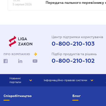
16.30
Передача пального перевізнику 
5 серпня 2026
Центр підтримки користувачів
0-800-210-103
Підбір продуктів та рішень
ПРО КОМПАНІЮ
0-800-210-102
Новинні
Інформаційно-правові системи
портали
ЮРЛІГА
Право України
Співробітництво
Блог
БІЗНЕС
ГРАНД
БУХГАЛТЕР.ua
ПРАЙМ