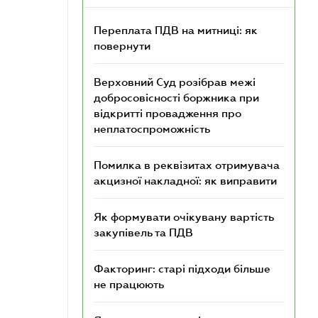
Переплата ПДВ на митниці: як
повернути
Верховний Суд розібрав межі
добросовісності боржника при
відкритті провадження про
неплатоспроможність
Помилка в реквізитах отримувача
акцизної накладної: як виправити
Як формувати очікувану вартість
закупівель та ПДВ
Факторинг: старі підходи більше
не працюють