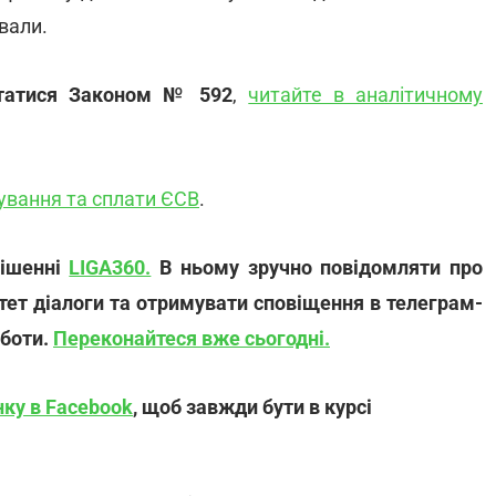
вали.
статися Законом № 592
,
читайте в аналітичному
хування та сплати ЄСВ
.
рішенні
LIGA360.
В ньому зручно повідомляти про
-тет діалоги та отримувати сповіщення в телеграм-
оботи.
Переконайтеся вже сьогодні.
нку в Facebook
, щоб завжди бути в курсі