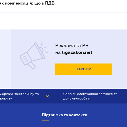
як компенсація: що з ПДВ
Реклама та PR
ligazakon.net
на
ТАРИФИ
Сервіси моніторингу та
Сервіси електронної звітності та
аналізу
документообігу
CONTR AGENT
Liga:REPORT
Підтримка та контакти
SMS-МАЯК
VERDICTUM