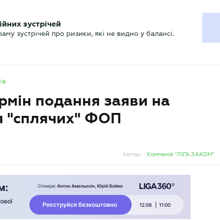
ХГАЛТЕРУ
ійних зустрічей
р
Актуально
му зустрічей про ризики, які не видно у балансі.
ів
ермін подання заяви на
я "сплячих" ФОП
Автор:
Компанія "ЛІГА:ЗАКОН"