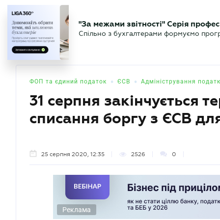
БІЗНЕСУ
ЮРИСТУ
БУ
"За межами звітності" Серія профес
БУХГАЛТЕР
Новини
Аналітика
Календа
Спільно з бухгалтерами формуємо програ
.UA
•
•
ФОП та єдиний податок
ЄСВ
Адміністрування податк
31 серпня закінчується т
списання боргу з ЄСВ дл
25 серпня 2020, 12:35
2526
0
Реклама