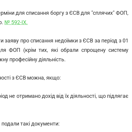
рміни для списання боргу з ЄСВ для "сплячих" ФОП,
р.
№ 592-IX.
ти заяву про списання недоїмки з ЄСВ за період з 01
ля ФОП (крім тих, які обрали спрощену систему
жну професійну діяльність.
ості з ЄСВ можна, якщо:
од не отримано дохід від їх діяльності, що підлягає
 подали такі документи: