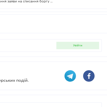
31 серпня закінчується термін подання заяви на списання боргу з ЄСВ для "сплячих" ФОП
увійти
ерських подій.