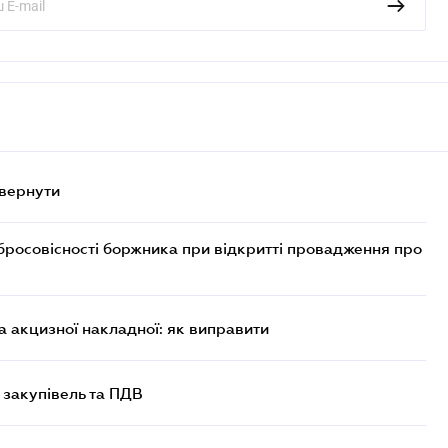
овернути
бросовісності боржника при відкритті провадження про
 акцизної накладної: як виправити
 закупівель та ПДВ