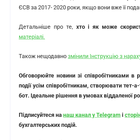
ЄСВ за 2017- 2020 роки, якщо вони вже її пода
Детальніше про те,
хто і як може скори
матеріалі.
Також нещодавно
змінили Інструкцію з нара
Обговорюйте новини зі співробітниками в 
події усім співробітникам, створювати тет-а
бот. Ідеальне рішення в умовах віддаленої р
Підписуйтеся на
наш канал у Telegram
і
сторі
бухгалтерських подій.