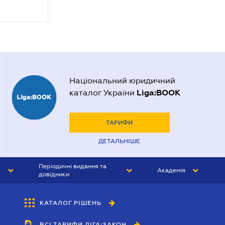
Національний юридичний
Liga:BOOK
каталог України
ТАРИФИ
ДЕТАЛЬНІШЕ
Періодичні видання та
Академія
довідники
ЮРИСТ&ЗАКОН
АКАДЕМІЯ ЛІГА:ЗАКОН
КАТАЛОГ РІШЕНЬ
БУХГАЛТЕР&ЗАКОН
ВСІ ТАРИФИ ЛІГА:ЗАКОН
ВІСНИК МСФЗ