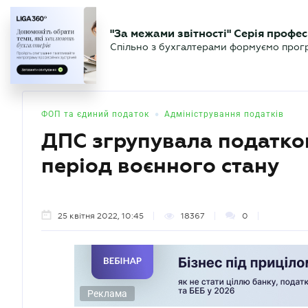
БІЗНЕСУ
ЮРИСТУ
БУ
"За межами звітності" Серія профес
БУХГАЛТЕР
Новини
Аналітика
Календа
Спільно з бухгалтерами формуємо програ
.UA
•
ФОП та єдиний податок
Адміністрування податків
ДПС згрупувала податков
період воєнного стану
25 квітня 2022, 10:45
18367
0
Реклама