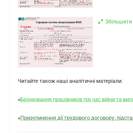
Збільшити
Читайте також наші аналітичні матеріали:
«
Бронювання працівників під час війни та ви
«
Призупинення дії трудового договору: підс