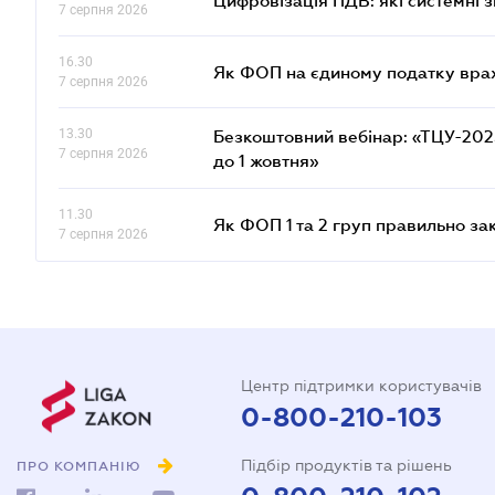
Цифровізація ПДВ: які системні з
7 серпня 2026
16.30
Як ФОП на єдиному податку врах
7 серпня 2026
13.30
Безкоштовний вебінар: «ТЦУ-2025:
7 серпня 2026
до 1 жовтня»
11.30
Як ФОП 1 та 2 груп правильно за
7 серпня 2026
Центр підтримки користувачів
0-800-210-103
Підбір продуктів та рішень
ПРО КОМПАНІЮ