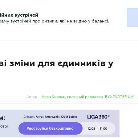
ХГАЛТЕРУ
ійних зустрічей
р
Актуально
му зустрічей про ризики, які не видно у балансі.
і зміни для єдинників у
Автор:
Алла Король, головний редактор "БУХГАЛТЕР.UA"