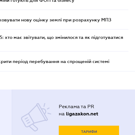
міни готують для ФОП та бізнесу
овувати нову оцінку землі при розрахунку МПЗ
 хто має звітувати, що змінилося та як підготуватися
крити період перебування на спрощеній системі
Реклама та PR
ligazakon.net
на
ТАРИФИ