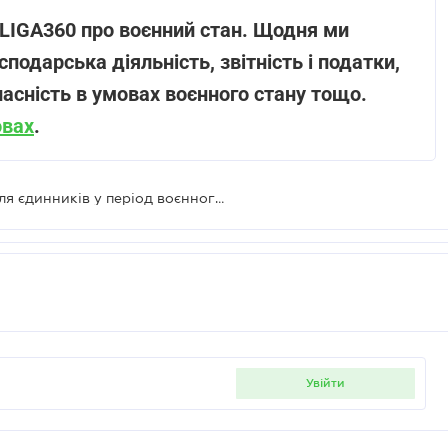
LIGA360 про воєнний стан. Щодня ми
подарська діяльність, звітність і податки,
 власність в умовах воєнного стану тощо.
овах
.
ДПС згрупувала податкові зміни для єдинників у період воєнного стану
увійти