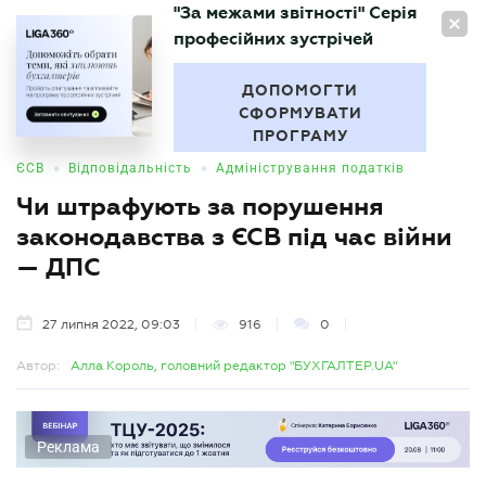
"За межами звітності" Серія
UA
професійних зустрічей
БУХГАЛТЕР
.UA
ДОПОМОГТИ
СФОРМУВАТИ
ПРОГРАМУ
•
•
ЄСВ
Відповідальність
Адміністрування податків
Чи штрафують за порушення
законодавства з ЄСВ під час війни
— ДПС
27 липня 2022, 09:03
916
0
Автор:
Алла Король, головний редактор "БУХГАЛТЕР.UA"
Реклама