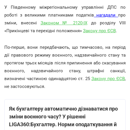
У Південному міжрегіональному управлінні ДПС по
роботі з великими платниками податків
нагадали
про
зміни, внесені
Законом № 2120-IХ
до розділу VIII
«Прикінцеві та перехідні положення»
Закону про ЄСВ
.
По-перше, вони передбачають, що тимчасово, на період
дії правового режиму воєнного, надзвичайного стану та
протягом трьох місяців після припинення або скасування
воєнного, надзвичайного стану, штрафні санкції,
визначені частиною одинадцятою ст. 25
Закону про ЄСВ
,
не застосовуються.
Як бухгалтеру автоматично дізнаватися про
зміни воєнного часу? У рішенні
LIGA360:Бухгалтер. Норми оподаткування й