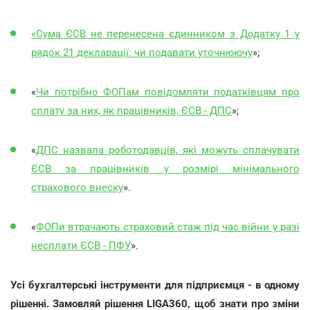
«Сума ЄСВ не перенесена єдинником з Додатку 1 у
рядок 21 декларації: чи подавати уточнюючу
»;
«
Чи потрібно ФОПам повідомляти податківцям про
сплату за них, як працівників, ЄСВ - ДПС
»;
«
ДПС назвала роботодавців, які можуть сплачувати
ЄСВ за працівників у розмірі мінімального
страхового внеску
».
«
ФОПи втрачають страховий стаж під час війни у разі
несплати ЄСВ - ПФУ
».
Усі бухгалтерські інструменти для підприємця - в одному
рішенні. Замовляй рішення LIGA360, щоб знати про зміни