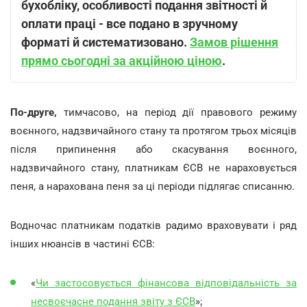
бухобліку, особливості подання звітності й
оплати праці - все подано в зручному
форматі й систематизовано.
Замов рішення
прямо сьогодні за акційною ціною
.
По-друге,
тимчасово, на період дії правового режиму
воєнного, надзвичайного стану та протягом трьох місяців
після припинення або скасування воєнного,
надзвичайного стану, платникам ЄСВ не нараховується
пеня, а нарахована пеня за ці періоди підлягає списанню.
Водночас платникам податків радимо враховувати і ряд
інших нюансів в частині ЄСВ:
«
Чи застосовується фінансова відповідальність за
несвоєчасне подання звіту з ЄСВ
»;