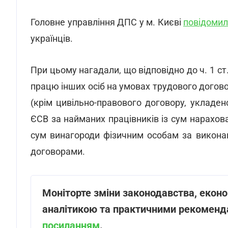
Головне управління ДПС у м. Києві
повідоми
українців.
При цьому нагадали, що відповідно до ч. 1 ст
працю інших осіб на умовах трудового догов
(крім цивільно-правового договору, укладе
ЄСВ за найманих працівників із сум нарахова
сум винагороди фізичним особам за виконан
договорами.
Моніторте зміни законодавства, економ
аналітикою та практичними рекоменд
посиланням
.