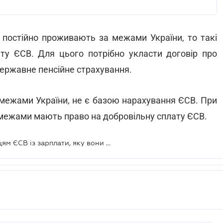
 постійно проживають за межами України, то такі
ту ЄСВ. Для цього потрібно укласти договір про
державне пенсійне страхування.
 межами України, не є базою нарахування ЄСВ. При
ї межами мають право на добровільну сплату ЄСВ.
Чи потрібно буде сплатити українцям ЄСВ із зарплати, яку вони отримали за кордоном