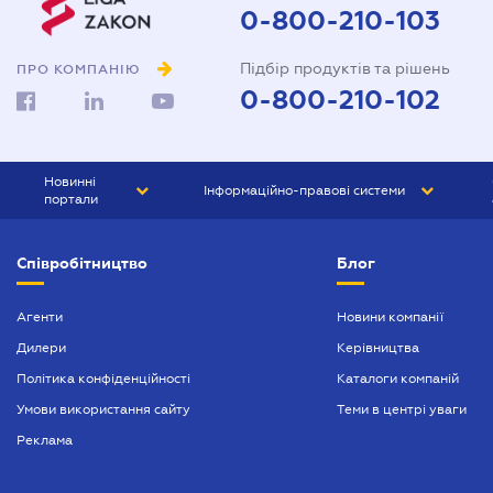
0-800-210-103
Підбір продуктів та рішень
ПРО КОМПАНІЮ
0-800-210-102
Новинні
Інформаційно-правові системи
портали
ЮРЛІГА
Право України
Співробітництво
Блог
БІЗНЕС
ГРАНД
БУХГАЛТЕР.ua
ПРАЙМ
Агенти
Новини компанії
Дилери
Керівництва
БУХГАЛТЕР ПРОФ
Політика конфіденційності
Каталоги компаній
ЮРИСТ ПРОФ
Умови використання сайту
Теми в центрі уваги
ЮРИСТ
Реклама
ПІДПРИЄМЕЦЬ