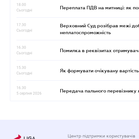
18.00
Переплата ПДВ на митниці: як п
Сьогодні
17.30
Верховний Суд розібрав межі до
Сьогодні
неплатоспроможність
16.30
Помилка в реквізитах отримувача
Сьогодні
15.30
Як формувати очікувану вартість
Сьогодні
16.30
Передача пального перевізнику 
5 серпня 2026
Центр підтримки користувачів