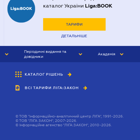
Liga:BOOK
каталог України
ТАРИФИ
ДЕТАЛЬНІШЕ
Періодичні видання та
Академія
довідники
ЮРИСТ&ЗАКОН
АКАДЕМІЯ ЛІГА:ЗАКОН
КАТАЛОГ РІШЕНЬ
БУХГАЛТЕР&ЗАКОН
ВСІ ТАРИФИ ЛІГА:ЗАКОН
ВІСНИК МСФЗ
ІНТЕРБУХ
ОСОБИСТИЙ ЕКСПЕРТ
©
ТОВ "інформаційно-аналітичний центр ЛІГА", 1991-2026.
©
ТОВ "ЛІГА ЗАКОН", 2007-2026.
©
Інформаційне агенство "ЛІГА:ЗАКОН", 2010-2026.