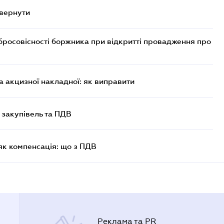
овернути
бросовісності боржника при відкритті провадження про
 акцизної накладної: як виправити
 закупівель та ПДВ
як компенсація: що з ПДВ
Реклама та PR