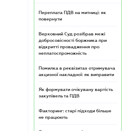
Переплата ПДВ на митниці: як
повернути
Верховний Суд розібрав межі
добросовісності боржника при
відкритті провадження про
неплатоспроможність
Помилка в реквізитах отримувача
акцизної накладної: як виправити
Як формувати очікувану вартість
закупівель та ПДВ
Факторинг: старі підходи більше
не працюють