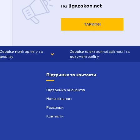
ligazakon.net
на
ТАРИФИ
Сервіси моніторингу та
Сервіси електронної звітності та
аналізу
документообігу
CONTR AGENT
Liga:REPORT
Підтримка та контакти
SMS-МАЯК
VERDICTUM
Підтримка абонентів
Напишіть нам
SEMANTRUM
Розсилки
SMS-МАЯК ІПОТЕКА
Контакти