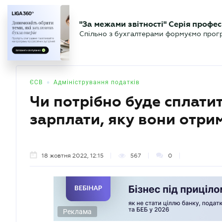
БІЗНЕСУ
ЮРИСТУ
БУ
"За межами звітності" Серія профес
БУХГАЛТЕР
Новини
Аналітика
Календа
Спільно з бухгалтерами формуємо програ
.UA
•
ЄСВ
Адміністрування податків
Чи потрібно буде сплатит
зарплати, яку вони отри
18 жовтня 2022, 12:15
567
0
Реклама