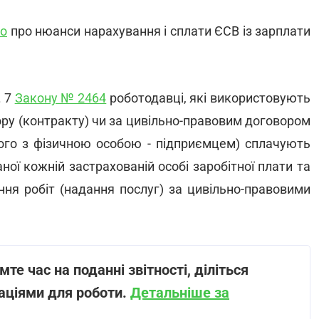
ло
про нюанси нарахування і сплати ЄСВ із зарплати
. 7
Закону № 2464
роботодавці, які використовують
ору (контракту) чи за цивільно-правовим договором
ного з фізичною особою - підприємцем) сплачують
ної кожній застрахованій особі заробітної плати та
ня робіт (надання послуг) за цивільно-правовими
те час на поданні звітності, діліться
аціями для роботи.
Детальніше за