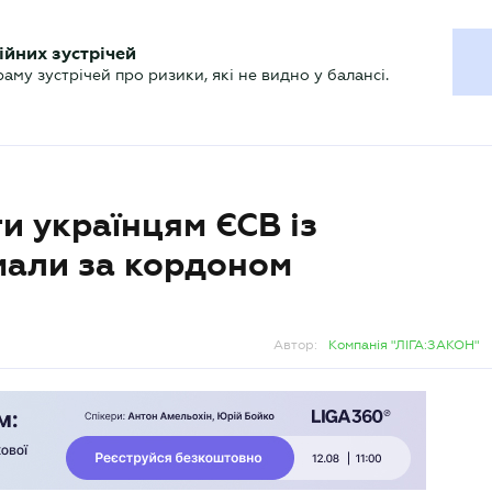
ХГАЛТЕРУ
ійних зустрічей
р
Актуально
му зустрічей про ризики, які не видно у балансі.
и українцям ЄСВ із
мали за кордоном
Автор:
Компанія "ЛІГА:ЗАКОН"