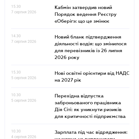
15.30
Кабмін затвердив новий
7 серпня 2026
Порядок ведення Реєстру
«Оберіг»: що це змінює
14.30
Новий бланк підтвердження
7 серпня 2026
діяльності водія: що змінилося
для перевізників із 26 липня
2026 року
15.30
Нові освітні орієнтири від НАДС
5 серпня 2026
на 2027 рік
10.30
Перехідна відпустка
5 серпня 2026
заброньованого працівника
Дія Сіті: як уникнути ризиків
для критичності підприємства
10.30
Зарплата під час відрядження:
4 серпня 2026
чи можна не виплачувати