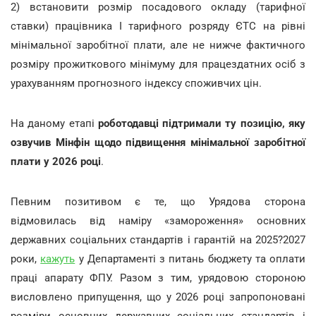
2) встановити розмір посадового окладу (тарифної
ставки) працівника І тарифного розряду ЄТС на рівні
мінімальної заробітної плати, але не нижче фактичного
розміру прожиткового мінімуму для працездатних осіб з
урахуванням прогнозного індексу споживчих цін.
На даному етапі
роботодавці підтримали ту позицію, яку
озвучив Мінфін щодо підвищення мінімальної заробітної
плати у 2026 році
.
Певним позитивом є те, що Урядова сторона
відмовилась від наміру «замороження» основних
державних соціальних стандартів і гарантій на 2025?2027
роки,
кажуть
у Департаменті з питань бюджету та оплати
праці апарату ФПУ. Разом з тим, урядовою стороною
висловлено припущення, що у 2026 році запропоновані
розміри основних державних соціальних стандартів і