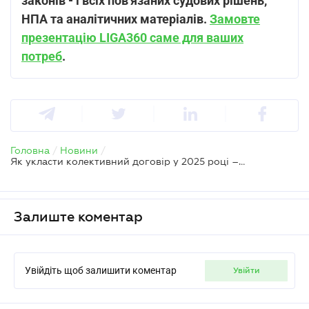
законів - і всіх пов'язаних судових рішень,
НПА та аналітичних матеріалів.
Замовте
презентацію LIGA360 саме для ваших
потреб
.
Головна
/
Новини
/
Як укласти колективний договір у 2025 році – покрокова інструкція від Пенсійного фонду
Залиште коментар
Увійдіть щоб залишити коментар
увійти