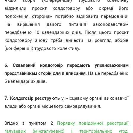
Якщо збори (конференція) трудового колективу
відхилили проєкт колдоговору або окремі його
положення, сторонам потрібно відновити перемовини.
На вирішення даного питання законодавством
передбачено 10 календарних днів. Після цього проєкт
колдоговору знову треба винести на розгляд зборів
(конференції) трудового колективу.
6. Схвалений колдоговір передають уповноваженим
представникам сторін для підписання.
На це передбачено
5 календарних днів.
7. Колдоговір реєструють
у місцевому органі виконавчої
влади або органі місцевого самоврядування.
Згідно з пунктом 2
Порядку повідомної реєстрації
галузевих (міжгалузевих) і територіальних угод,