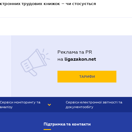
ктронних трудових книжок – чи стосується
Реклама та PR
ligazakon.net
на
ТАРИФИ
Сервіси моніторингу та
Сервіси електронної звітності та
аналізу
документообігу
CONTR AGENT
Liga:REPORT
Підтримка та контакти
SMS-МАЯК