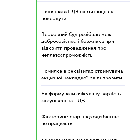
Переплата ПДВ на митниці: як
повернути
Верховний Суд розібрав межі
добросовісності боржника при
відкритті провадження про
неплатоспроможність
Помилка в реквізитах отримувача
акцизної накладної: як виправити
Як формувати очікувану вартість
закупівель та ПДВ
Факторинг: старі підходи більше
не працюють