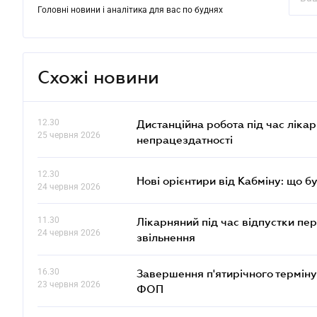
Головні новини і аналітика для вас по буднях
Схожі новини
12.30
Дистанційна робота під час ліка
25 червня 2026
непрацездатності
12.30
Нові орієнтири від Кабміну: що б
24 червня 2026
11.30
Лікарняний під час відпустки пе
24 червня 2026
звільнення
16.30
Завершення п'ятирічного терміну
23 червня 2026
ФОП