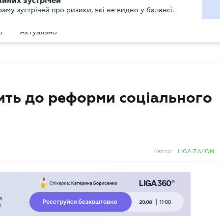
ХГАЛТЕРУ
ійних зустрічей
р
Актуально
му зустрічей про ризики, які не видно у балансі.
ить до реформи соціального
Автор:
LIGA ZAKON