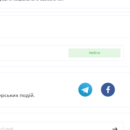
Мінсоцполітики переходить до реформи соціального забезпечення – міністр
увійти
ерських подій.