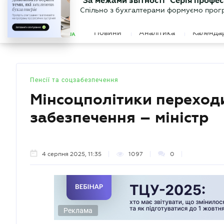
БІЗНЕСУ
ЮРИСТУ
БУ
"За межами звітності" Серія профес
БУХГАЛТЕР
Новини
Аналітика
Календа
Спільно з бухгалтерами формуємо програ
.UA
Пенсії та соцзабезпечення
Мінсоцполітики переход
забезпечення – міністр
4 серпня 2025, 11:35
1097
0
Реклама