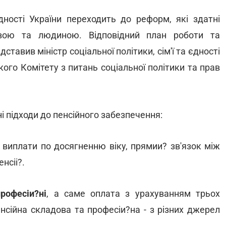
 єдності України переходить до реформ, які здатні
вою та людиною. Відповідний план роботи та
ставив міністр соціальної політики, сім'ї та єдності
ого Комітету з питань соціальної політики та прав
і підходи до пенсійного забезпечення:
і виплати по досягненню віку, прямии? зв'язок між
нсіі?.
рофесіи?ні
, а саме оплата з урахуванням трьох
енсійна складова та професіи?на - з різних джерел