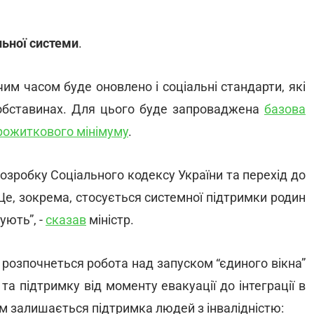
ьної системи
.
м часом буде оновлено і соціальні стандарти, які
обставинах. Для цього буде запроваджена
базова
рожиткового мінімуму
.
зробку Соціального кодексу України та перехід до
Це, зокрема, стосується системної підтримки родин
ують”, -
сказав
міністр.
розпочнеться робота над запуском “єдиного вікна”
а підтримку від моменту евакуації до інтеграції в
м залишається підтримка людей з інвалідністю: