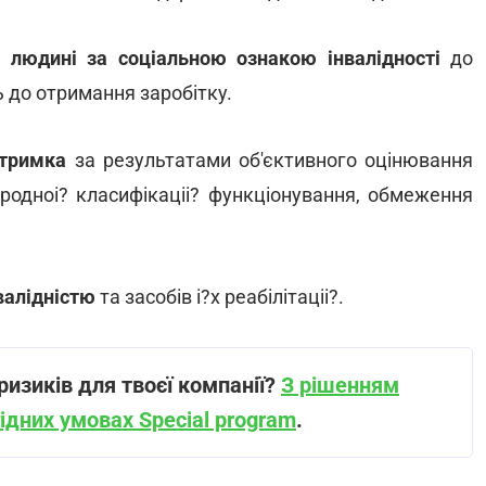
т людині за соціальною ознакою інвалідності
до
 до отримання заробітку.
дтримка
за результатами об'єктивного оцінювання
родноі? класифікаціі? функціонування, обмеження
валідністю
та засобів і?х реабілітаціі?.
изиків для твоєї компанії?
З рішенням
ідних умовах Special program
.