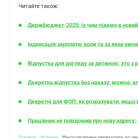
Читайте також:
Держбюджет-2025: із чим підемо в новий
Індексація зарплати: коли та за яких умо
Відпустка для догляду за дитиною: хто з 
Декретна відпустка без наказу: можна, а
Декретні для ФОП: як розрахувати, якщо в
Працівник не повідомив про нову адресу: 