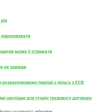
 рік
в нараховувати
родичів може її отримати
ле не завжди
 розрахунковому періоді є пільга з ЄСВ
які наслідки для сторін трудового договору