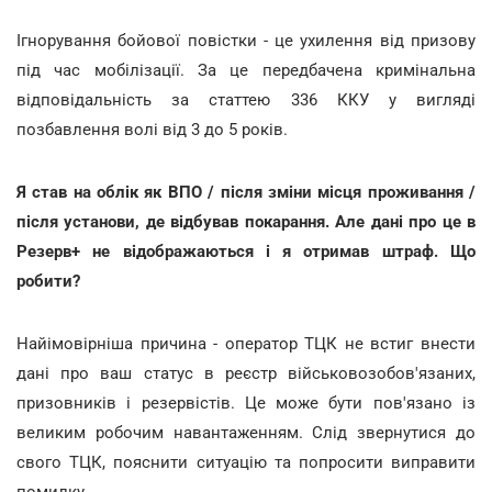
Ігнорування бойової повістки - це ухилення від призову
під час мобілізації. За це передбачена кримінальна
відповідальність за статтею 336 ККУ у вигляді
позбавлення волі від 3 до 5 років.
Я став на облік як ВПО / після зміни місця проживання /
після установи, де відбував покарання. Але дані про це в
Резерв+ не відображаються і я отримав штраф. Що
робити?
Найімовірніша причина - оператор ТЦК не встиг внести
дані про ваш статус в реєстр військовозобов'язаних,
призовників і резервістів. Це може бути пов'язано із
великим робочим навантаженням. Слід звернутися до
свого ТЦК, пояснити ситуацію та попросити виправити
помилку.