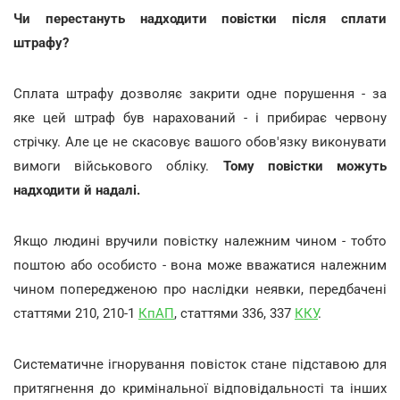
Чи перестануть надходити повістки після сплати
штрафу?
Сплата штрафу дозволяє закрити одне порушення - за
яке цей штраф був нарахований - і прибирає червону
стрічку. Але це не скасовує вашого обов'язку виконувати
вимоги військового обліку.
Тому повістки можуть
надходити й надалі.
Якщо людині вручили повістку належним чином - тобто
поштою або особисто - вона може вважатися належним
чином попередженою про наслідки неявки, передбачені
статтями 210, 210-1
КпАП
, статтями 336, 337
ККУ
.
Систематичне ігнорування повісток стане підставою для
притягнення до кримінальної відповідальності та інших