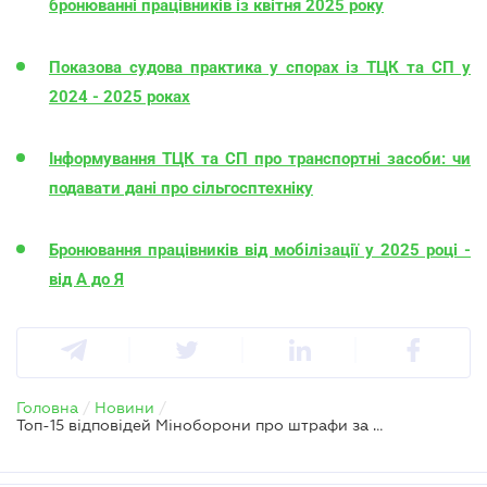
бронюванні працівників із квітня 2025 року
Показова судова практика у спорах із ТЦК та СП у
2024 - 2025 роках
Інформування ТЦК та СП про транспортні засоби: чи
подавати дані про сільгосптехніку
Бронювання працівників від мобілізації у 2025 році -
від А до Я
Головна
/
Новини
/
Топ-15 відповідей Міноборони про штрафи за повістки, військовий облік і ВЛК