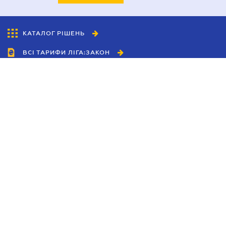
КАТАЛОГ РІШЕНЬ
ВСІ ТАРИФИ ЛІГА:ЗАКОН
Співробітництво
Агенти
Дилери
Політика конфіденційності
Умови використання сайту
Реклама
Блог
Новини компанії
Керівництва
Каталоги компаній