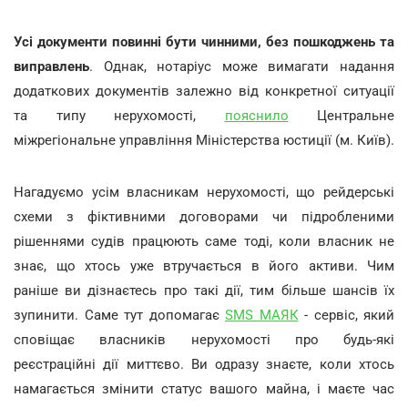
Усі документи повинні бути чинними, без пошкоджень та
виправлень
. Однак, нотаріус може вимагати надання
додаткових документів залежно від конкретної ситуації
та типу нерухомості,
пояснило
Центральне
міжрегіональне управління Міністерства юстиції (м. Київ).
Нагадуємо усім власникам нерухомості, що рейдерські
схеми з фіктивними договорами чи підробленими
рішеннями судів працюють саме тоді, коли власник не
знає, що хтось уже втручається в його активи. Чим
раніше ви дізнаєтесь про такі дії, тим більше шансів їх
зупинити. Саме тут допомагає
SMS МАЯК
- сервіс, який
сповіщає власників нерухомості про будь-які
реєстраційні дії миттєво. Ви одразу знаєте, коли хтось
намагається змінити статус вашого майна, і маєте час