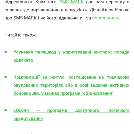
відреагувати. Крім того,
SMS МАЯК
дає вам перевагу в
справах, де вирішальною є швидкість. Дізнайтеся більше
про SMS МАЯК і як його підключити - за
посиланням
.
Читайте також:
Усунення перешкод у користуванні житлом: поради
адвоката
Компенсації за житло, розташоване на тимчасово
окупованих територіях або в зоні ведення активних
бойових дій, у межах програми "єВідновлення"
єОселя - програма доступного іпотечного
кредитування