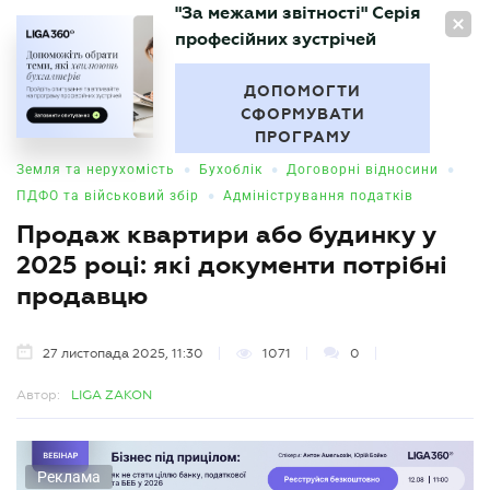
"За межами звітності" Серія
UA
професійних зустрічей
БУХГАЛТЕР
.UA
ДОПОМОГТИ
СФОРМУВАТИ
ПРОГРАМУ
•
•
•
Земля та нерухомість
Бухоблік
Договорні відносини
•
ПДФО та військовий збір
Адміністрування податків
Продаж квартири або будинку у
2025 році: які документи потрібні
продавцю
27 листопада 2025, 11:30
1071
0
Автор:
LIGA ZAKON
Реклама