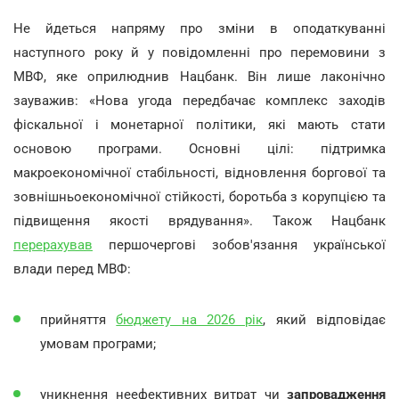
Не йдеться напряму про зміни в оподаткуванні
наступного року й у повідомленні про перемовини з
МВФ, яке оприлюднив Нацбанк. Він лише лаконічно
зауважив: «Нова угода передбачає комплекс заходів
фіскальної і монетарної політики, які мають стати
основою програми. Основні цілі: підтримка
макроекономічної стабільності, відновлення боргової та
зовнішньоекономічної стійкості, боротьба з корупцією та
підвищення якості врядування». Також Нацбанк
перерахував
першочергові зобов'язання української
влади перед МВФ:
прийняття
бюджету на 2026 рік
, який відповідає
умовам програми;
уникнення неефективних витрат чи
запровадження