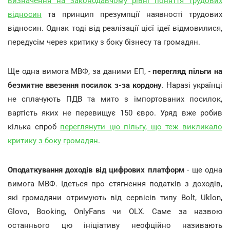
визначення на законодавчому рівні поняття трудових
відносин
та принцип презумпції наявності трудових
відносин. Однак тоді від реалізації цієї ідеї відмовилися,
передусім через критику з боку бізнесу та громадян.
Ще одна вимога МВФ, за даними ЕП, -
перегляд
пільги
на
безмитне
ввезення
посилок
з-за
кордону
. Наразі українці
не сплачують ПДВ та мито з імпортованих посилок,
вартість яких не перевищує 150 євро. Уряд вже робив
кілька спроб
переглянути цю пільгу, що теж викликало
критику з боку громадян
.
Оподаткування
доходів
від
цифрових
платформ
- ще одна
вимога МВФ. Ідеться про стягнення податків з доходів,
які громадяни отримують від сервісів типу Bolt, Uklon,
Glovo, Booking, OnlyFans чи OLX. Саме за назвою
останнього цю ініціативу неофційно називають