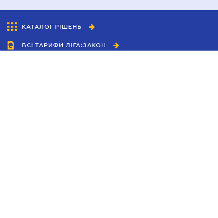
КАТАЛОГ РІШЕНЬ
ВСІ ТАРИФИ ЛІГА:ЗАКОН
Співробітництво
Агенти
Дилери
Політика конфіденційності
Умови використання сайту
Реклама
Блог
Новини компанії
Керівництва
Каталоги компаній