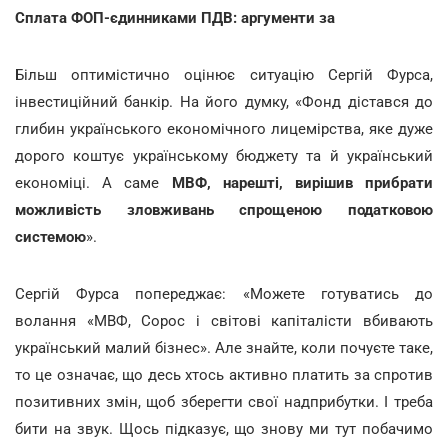
Сплата ФОП-єдинниками ПДВ: аргументи за
Більш оптимістично оцінює ситуацію Сергій Фурса,
інвестиційний банкір. На його думку, «Фонд дістався до
глибин українського економічного лицемірства, яке дуже
дорого коштує українському бюджету та й український
економіці. А саме
МВФ, нарешті, вирішив прибрати
можливість зловживань спрощеною податковою
системою
».
Сергій Фурса попереджає: «Можете готуватись до
волання «МВФ, Сорос і світові капіталісти вбивають
український малий бізнес». Але знайте, коли почуєте таке,
то це означає, що десь хтось активно платить за спротив
позитивних змін, щоб зберегти свої надприбутки. І треба
бити на звук. Щось підказує, що знову ми тут побачимо