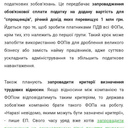
податкових зобов'язань. Це передбачає
запровадження
обов'язкової
сплати
податку
на
додану
вартість
для
"спрощенців",
річний
дохід
яких
перевищує
1
млн
грн.
Йдеться про те, щоб зробити платниками ПДВ всі ФОПи,
крім тих, хто належить до першої групи. Такий крок може
запобігти використанню ФОПів для дроблення великого
бізнесу або замість найму працівників, адже суттєво
ускладнить адміністрування та збільшить податкове
навантаження.
Також планують
запровадити
критерії
визначення
трудових
відносин
. Якщо відносини між компанією та
ФОПом відповідатимуть таким критеріям, то держава
зобов'яже компанію брати такого ФОПа на роботу.
«Наразі невідомо, якими можуть бути зазначені критерії»,
- пише ЕП. Свого часу уряд вже хотів
запровадити