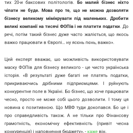
тих 20-и баксових політологів.
Бо малий бізнес ніхто
чіпати не буде. Мова про те, що не можна дозволяти
бізнесу великому мімікрувати під маленьких. Дробити
великі компанії на тисячі ФОПів і не платити податки
. До
речі, потім такий бізнес дуже часто жаліється, що якось
важко працювати в Європі… ну ясєнь пєнь, важко».
Цей експерт вважає, шо можливість використовувати
маску ФОПів для бізнесу великого - це чисто українська
історія. «В результаті дуже багаті не платять податки,
прикриваючись дрібними підприємцями. І руйнують
конкурентне поле в Україні. Бо бізнес, що хоче працювати
чесно, просто не може собі цього дозволити. І тому ця
новина є позитивною. Що МВФ туди докопався. Бо це і
про справедливість також. А не тільки про Фінансову
грамотність, економічну ефективність (привіт чесна
конкуренція) і наповнення бюджету», -
каже
він.