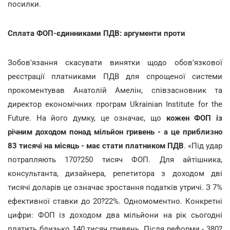
посилки.
Сплата ФОП-єдинниками ПДВ: аргументи проти
Зобов'язання скасувати винятки щодо обов'язкової
реєстрації платниками ПДВ для спрощеної системи
прокоментував Анатолій Амелін, співзасновник та
директор економічних програм Ukrainian Institute for the
Future. На його думку, це означає, що
кожен ФОП із
річним доходом понад мільйон гривень - а це приблизно
83 тисячі на місяць - має стати платником ПДВ
. «Під удар
потрапляють 170?250 тисяч ФОП. Для айтішника,
консультанта, дизайнера, репетитора з доходом дві
тисячі доларів це означає зростання податків утричі. З 7%
ефективної ставки до 20?22%. Одномоментно. Конкретні
цифри: ФОП із доходом два мільйони на рік сьогодні
платить близько 140 тисяч гривень. Після реформи - 380?