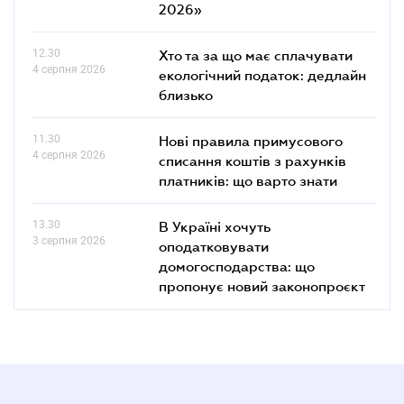
2026»
12.30
Хто та за що має сплачувати
4 серпня 2026
екологічний податок: дедлайн
близько
11.30
Нові правила примусового
4 серпня 2026
списання коштів з рахунків
платників: що варто знати
13.30
В Україні хочуть
3 серпня 2026
оподатковувати
домогосподарства: що
пропонує новий законопроєкт