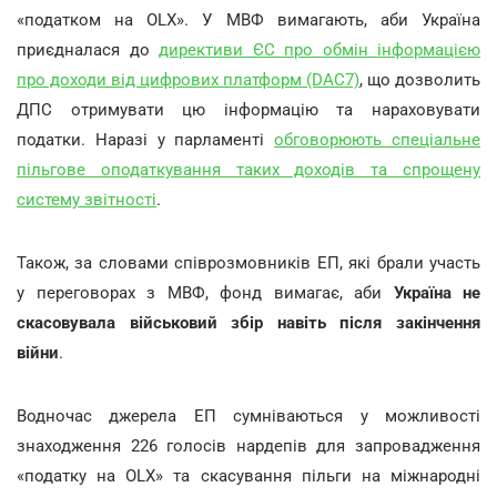
«податком на OLX». У МВФ вимагають, аби Україна
приєдналася до
директиви ЄС про обмін інформацією
про доходи від цифрових платформ (DAC7)
, що дозволить
ДПС отримувати цю інформацію та нараховувати
податки. Наразі у парламенті
обговорюють спеціальне
пільгове оподаткування таких доходів та спрощену
систему звітності
.
Також, за словами співрозмовників ЕП, які брали участь
у переговорах з МВФ, фонд вимагає, аби
Україна не
скасовувала військовий збір навіть після закінчення
війни
.
Водночас джерела ЕП сумніваються у можливості
знаходження 226 голосів нардепів для запровадження
«податку на OLX» та скасування пільги на міжнародні