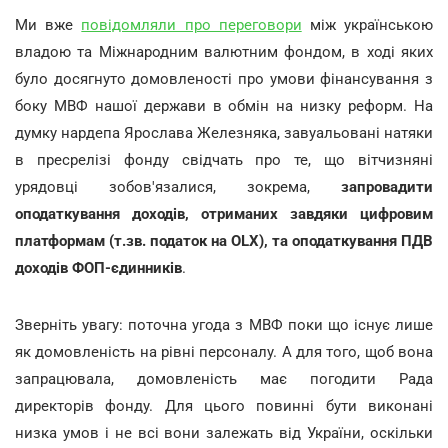
Ми вже
повідомляли про переговори
між українською
владою та Міжнародним валютним фондом, в ході яких
було досягнуто домовленості про умови фінансування з
боку МВФ нашої держави в обмін на низку реформ. На
думку нардепа Ярослава Железняка, завуальовані натяки
в пресрелізі фонду свідчать про те, що вітчизняні
урядовці зобов'язалися, зокрема,
запровадити
оподаткування доходів, отриманих завдяки цифровим
платформам (т.зв. податок на
OLX
), та оподаткування ПДВ
доходів ФОП-єдинників
.
Зверніть увагу: поточна угода з МВФ поки що існує лише
як домовленість на рівні персоналу. А для того, щоб вона
запрацювала, домовленість має погодити Рада
директорів фонду. Для цього повинні бути виконані
низка умов і не всі вони залежать від України, оскільки