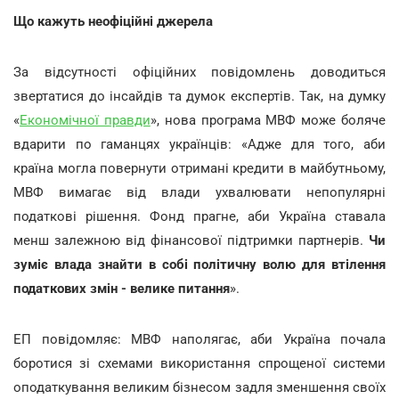
Що
кажуть
неофіційні
джерела
За відсутності офіційних повідомлень доводиться
звертатися до інсайдів та думок експертів. Так, на думку
«
Економічної правди
», нова програма МВФ може боляче
вдарити по гаманцях українців: «Адже для того, аби
країна могла повернути отримані кредити в майбутньому,
МВФ вимагає від влади ухвалювати непопулярні
податкові рішення. Фонд прагне, аби Україна ставала
менш залежною від фінансової підтримки партнерів.
Чи
зуміє влада знайти в собі політичну волю для втілення
податкових змін - велике питання
».
ЕП повідомляє: МВФ наполягає, аби Україна почала
боротися зі схемами використання спрощеної системи
оподаткування великим бізнесом задля зменшення своїх