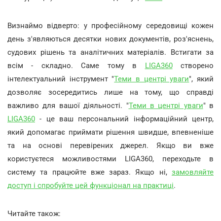
Визнаймо відверто: у професійному середовищі кожен
день з'являються десятки нових документів, роз'яснень,
судових рішень та аналітичних матеріалів. Встигати за
всім - складно. Саме тому в
LIGA360
створено
інтелектуальний інструмент "
Теми в центрі уваги
", який
дозволяє зосередитись лише на тому, що справді
важливо для вашої діяльності. "
Теми в центрі уваги
" в
LIGA360
- це ваш персональний інформаційний центр,
який допомагає приймати рішення швидше, впевненіше
та на основі перевірених джерел. Якщо ви вже
користуєтеся можливостями LIGA360, переходьте в
систему та працюйте вже зараз. Якщо ні,
замовляйте
доступ і спробуйте цей функціонал на практиці
.
Читайте також: