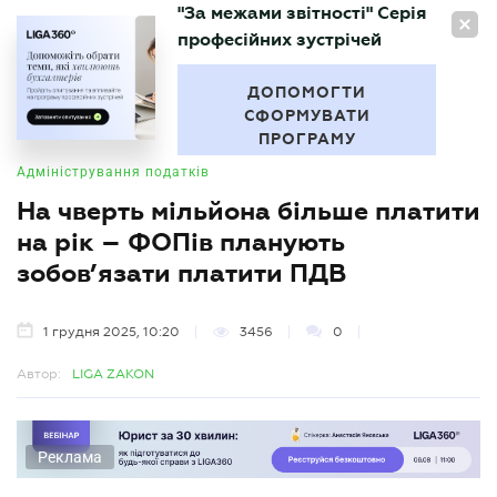
"За межами звітності" Серія
UA
професійних зустрічей
БУХГАЛТЕР
.UA
ДОПОМОГТИ
СФОРМУВАТИ
ПРОГРАМУ
Адміністрування податків
На чверть мільйона більше платити
на рік – ФОПів планують
зобов’язати платити ПДВ
1 грудня 2025, 10:20
3456
0
Автор:
LIGA ZAKON
Реклама