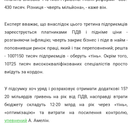
430 тисяч. Різниця - чверть мільйона», - каже він.
Експерт вважає, що внаслідок цього третина підприємців
зареєструється платниками ПДВ і підніме ціни -
розганяючи інфляцію; чверть закриє бізнес і піде в найм -
поповнивши ринок праці, який і так переповнений; решта
- 100?150 тисяч підприємців - оберуть «тінь». Окрім того,
10?25 тисяч висококваліфікованих спеціалістів просто
виїдуть за кордон.
У підсумку хоч уряд і розраховує отримати додаткові 15?
20 мільярдів гривень на рік від ПДВ, насправді втрати
бюджету складуть 12-20 млрд на рік через «тінь»,
«оптимізацію» та витрати на посилення контролю,
упевнений
А. Амелін.