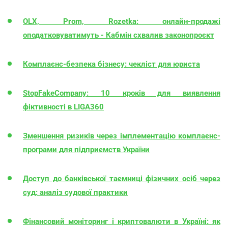
OLX, Prom, Rozetka: онлайн-продажі
оподатковуватимуть - Кабмін схвалив законопроєкт
Комплаєнс-безпека бізнесу: чекліст для юриста
StopFakeCompany: 10 кроків для виявлення
фіктивності в LIGA360
Зменшення ризиків через імплементацію комплаєнс-
програми для підприємств України
Доступ до банківської таємниці фізичних осіб через
суд: аналіз судової практики
Фінансовий моніторинг і криптовалюти в Україні: як