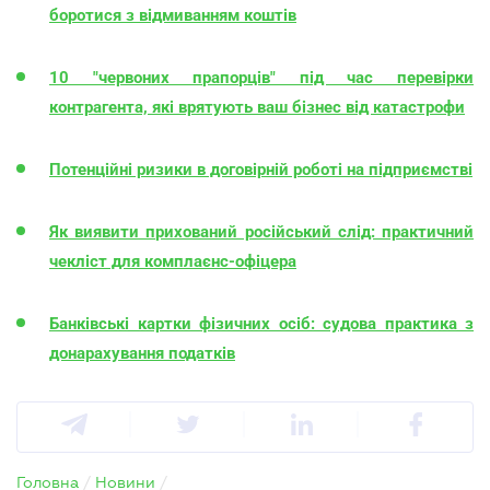
боротися з відмиванням коштів
10 "червоних прапорців" під час перевірки
контрагента, які врятують ваш бізнес від катастрофи
Потенційні ризики в договірній роботі на підприємстві
Як виявити прихований російський слід: практичний
чекліст для комплаєнс-офіцера
Банківські картки фізичних осіб: судова практика з
донарахування податків
Головна
/
Новини
/