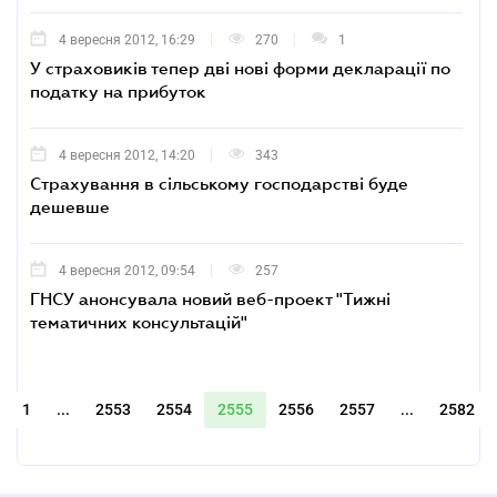
4 вересня 2012, 16:29
270
1
У страховиків тепер дві нові форми декларації по
податку на прибуток
4 вересня 2012, 14:20
343
Страхування в сільському господарстві буде
дешевше
4 вересня 2012, 09:54
257
ГНСУ анонсувала новий веб-проект "Тижні
тематичних консультацій"
1
...
2553
2554
2555
2556
2557
...
2582