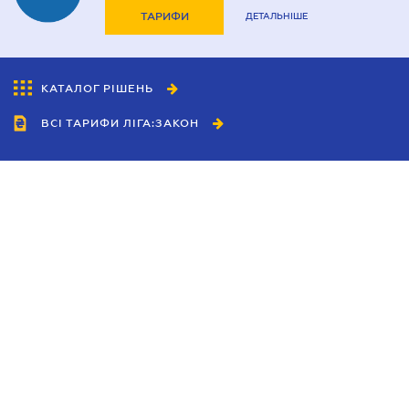
ТАРИФИ
ДЕТАЛЬНІШЕ
КАТАЛОГ РІШЕНЬ
ВСІ ТАРИФИ ЛІГА:ЗАКОН
Співробітництво
Агенти
Дилери
Політика конфіденційності
Умови використання сайту
Реклама
Блог
Новини компанії
Керівництва