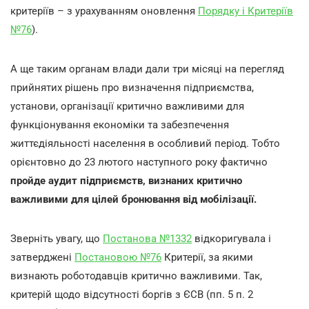
критеріїв – з урахуванням оновлення
Порядку і Критеріїв
№76
).
А ще таким органам влади дали три місяці на перегляд
прийнятих рішень про визначення підприємства,
установи, організації критично важливими для
функціонування економіки та забезпечення
життєдіяльності населення в особливий період. Тобто
орієнтовно до 23 лютого наступного року фактично
пройде аудит підприємств, визнаних критично
важливими для цілей бронювання від мобілізації.
Зверніть увагу, що
Постанова №1332
відкоригувала і
затверджені
Постановою №76
Критерії, за якими
визнають роботодавців критично важливими. Так,
критерій щодо відсутності боргів з ЄСВ (пп. 5 п. 2