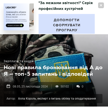
"За межами звітності" Серія
UA
професійних зустрічей
БУХГАЛТЕР
.UA
ДОПОМОГТИ
СФОРМУВАТИ
ПРОГРАМУ
Зарплата та кадри
Нові правила бронювання від А до
Я – топ-5 запитань і відповідей
08.05, 25 листопада 2024
50102
0
Автор:
Алла Король, експерт з питань обліку та оподаткування