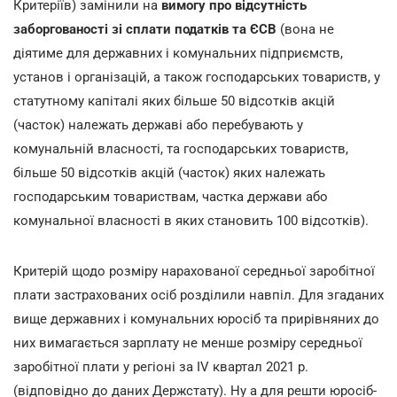
Критеріїв) замінили на
вимогу про відсутність
заборгованості зі сплати податків та ЄСВ
(вона не
діятиме для державних і комунальних підприємств,
установ і організацій, а також господарських товариств, у
статутному капіталі яких більше 50 відсотків акцій
(часток) належать державі або перебувають у
комунальній власності, та господарських товариств,
більше 50 відсотків акцій (часток) яких належать
господарським товариствам, частка держави або
комунальної власності в яких становить 100 відсотків).
Критерій щодо розміру нарахованої середньої заробітної
плати застрахованих осіб розділили навпіл. Для згаданих
вище державних і комунальних юросіб та прирівняних до
них вимагається зарплату не менше розміру середньої
заробітної плати у регіоні за IV квартал 2021 р.
(відповідно до даних Держстату). Ну а для решти юросіб-