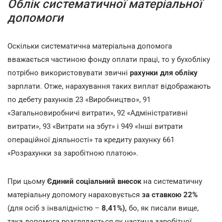
Облік систематичної матеріальної
допомоги
Оскільки систематична матеріальна допомога
вважається частиною фонду оплати праці, то у бухобліку
потрібно використовувати звичні
рахунки для обліку
зарплати. Отже, нарахування таких виплат відображають
по дебету рахунків 23 «Виробництво», 91
«Загальновиробничі витрати», 92 «Адміністративні
витрати», 93 «Витрати на збут» і 949 «Інші витрати
операційної діяльності» та кредиту рахунку 661
«Розрахунки за заробітною платою».
При цьому
Єдиний соціальний внесок
на систематичну
матеріальну допомогу нараховується
за ставкою 22%
(для осіб з інвалідністю –
8,41%),
бо, як писали вище,
така допомога розглядається як частина заробітної