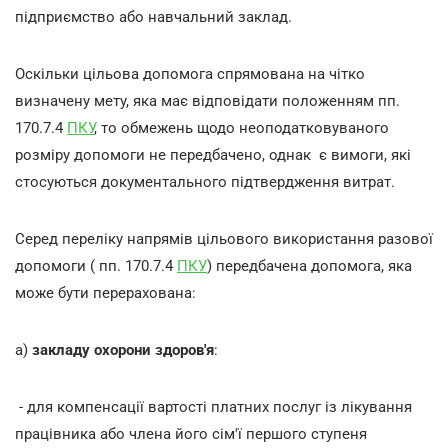
підприємство або навчальний заклад.
Оскільки цільова допомога спрямована на чітко
визначену мету, яка має відповідати положенням пп.
170.7.4
ПКУ
, то обмежень щодо неоподатковуваного
розміру допомоги не передбачено, однак є вимоги, які
стосуються документального підтвердження витрат.
Серед переліку напрямів цільового використання разової
допомоги ( пп. 170.7.4
ПКУ
) передбачена допомога, яка
може бути перерахована:
а)
закладу охорони здоров'я
:
- для компенсації вартості платних послуг із лікування
працівника або члена його сім'ї першого ступеня