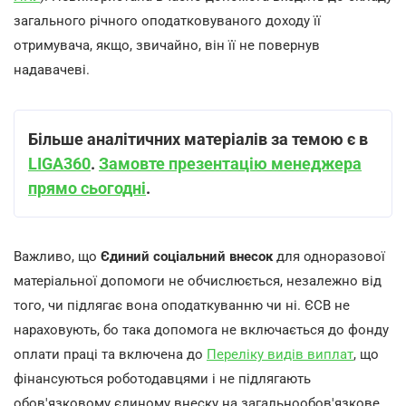
загального річного оподатковуваного доходу її
отримувача, якщо, звичайно, він її не повернув
надавачеві.
Більше аналітичних матеріалів за темою є в
LIGA360
.
Замовте презентацію менеджера
прямо сьогодні
.
Важливо, що
Єдиний соціальний внесок
для одноразової
матеріальної допомоги не обчислюється, незалежно від
того, чи підлягає вона оподаткуванню чи ні. ЄСВ не
нараховують, бо така допомога не включається до фонду
оплати праці та включена до
Переліку видів виплат
, що
фінансуються роботодавцями і не підлягають
обов'язковому єдиному внеску на загальнообов'язкове