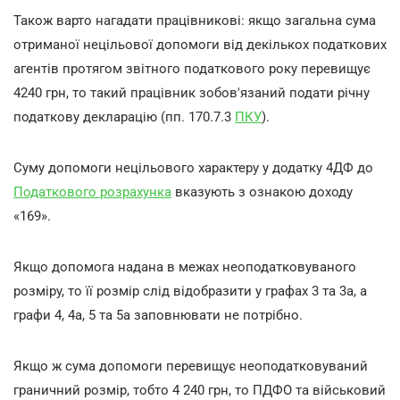
Також варто нагадати працівникові: якщо загальна сума
отриманої нецільової допомоги від декількох податкових
агентів протягом звітного податкового року перевищує
4240 грн, то такий працівник зобов'язаний подати річну
податкову декларацію (пп. 170.7.3
ПКУ
).
Суму допомоги нецільового характеру у додатку 4ДФ до
Податкового розрахунка
вказують з ознакою доходу
«
169
»
.
Якщо допомога надана в межах неоподатковуваного
розміру, то її розмір слід відобразити у графах 3 та 3а, а
графи 4, 4а, 5 та 5а заповнювати не потрібно.
Якщо ж сума допомоги перевищує неоподатковуваний
граничний розмір, тобто 4 240 грн, то ПДФО та
в
ійськовий