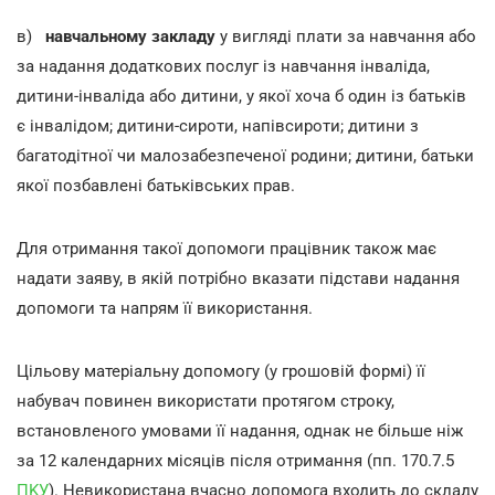
в)
навчальному закладу
у вигляді плати за навчання або
за надання додаткових послуг із навчання інваліда,
дитини-інваліда або дитини, у якої хоча б один із батьків
є інвалідом; дитини-сироти, напівсироти; дитини з
багатодітної чи малозабезпеченої родини; дитини, батьки
якої позбавлені батьківських прав.
Для отримання такої допомоги працівник також має
надати заяву, в якій потрібно вказати підстави надання
допомоги та напрям її використання.
Цільову матеріальну допомогу (у грошовій формі) її
набувач повинен використати протягом строку,
встановленого умовами її надання, однак не більше ніж
за 12 календарних місяців після отримання (пп. 170.7.5
ПKУ
). Невикористана вчасно допомога входить до складу