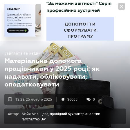
"За межами звітності" Серія
UA
професійних зустрічей
БУХГАЛТЕР
.UA
ДОПОМОГТИ
СФОРМУВАТИ
ПРОГРАМУ
Зарплата та кадри
Матеріальна допомога
працівникам у 2025 році: як
надавати, обліковувати,
оподатковувати
13.28, 25 лютого 2025
36065
0
Автор:
Майя Мальцева, провідний бухгалтер-аналітик
"Бухгалтер.UA"