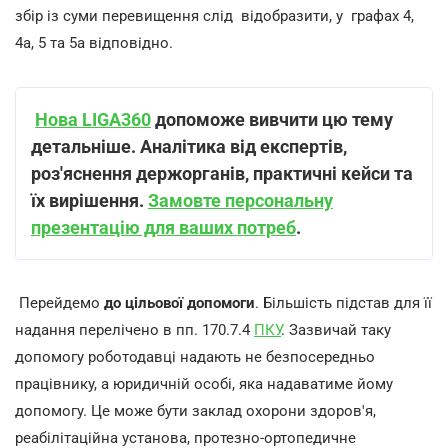
збір із суми перевищення слід відобразити, у графах 4,
4а, 5 та 5а відповідно.
Нова LIGA360
допоможе вивчити цю тему
детальніше. Аналітика від експертів,
роз
'
яснення держорганів, практичні кейси та
їх вирішення.
Замовте персональну
презентацію для ваших потреб
.
Перейдемо
до цільової допомоги
. Більшість підстав для її
надання перелічено в пп. 170.7.4
ПКУ
. Зазвичай таку
допомогу роботодавці надають не безпосередньо
працівнику, а юридичній особі, яка надаватиме йому
допомогу. Це може бути заклад охорони здоров'я,
реабілітаційна установа, протезно-ортопедичне