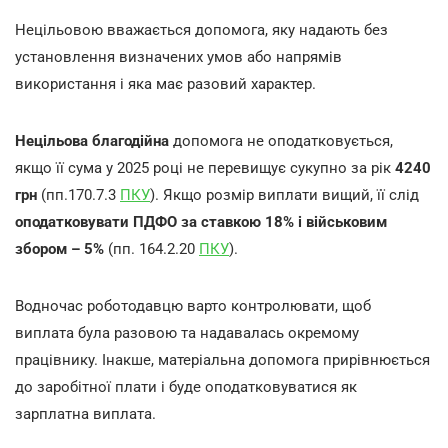
Нецільовою вважається допомога, яку надають без
установлення визначених умов або напрямів
використання і яка має разовий характер.
Нецільова благодійна
допомога не оподатковується,
якщо її сума у 2025 році не перевищує сукупно за рік
4240
грн
(пп.170.7.3
ПКУ
). Якщо розмір виплати вищий, її слід
оподатковувати ПДФО за ставкою 18% і військовим
збором – 5%
(пп. 164.2.20
ПКУ
).
Водночас роботодавцю варто контролювати, щоб
виплата була разовою та надавалась окремому
працівнику. Інакше, матеріальна допомога прирівнюється
до заробітної плати і буде оподатковуватися
як
зарплатна виплата
.