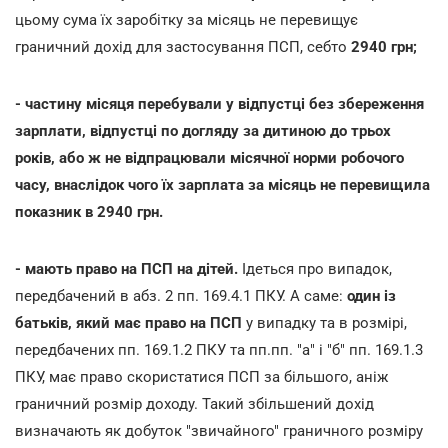
цьому сума їх заробітку за місяць не перевищує
граничний дохід для застосування ПСП, себто
2940 грн;
- частину місяця перебували у відпустці без збереження
зарплати, відпустці по догляду за дитиною до трьох
років, або ж не відпрацювали місячної норми робочого
часу, внаслідок чого їх зарплата за місяць не перевищила
показник в 2940 грн.
- мають право на ПСП на дітей.
Ідеться про випадок,
передбачений в абз. 2 пп. 169.4.1 ПКУ. А саме:
один із
батьків, який має право на ПСП
у випадку та в розмірі,
передбачених пп. 169.1.2 ПКУ та пп.пп. "а" і "б" пп. 169.1.3
ПКУ, має право скористатися ПСП за більшого, аніж
граничний розмір доходу. Такий збільшений дохід
визначають як добуток "звичайного" граничного розміру