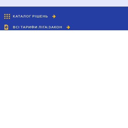
КАТАЛОГ РІШЕНЬ
ВСІ ТАРИФИ ЛІГА:ЗАКОН
Співробітництво
Агенти
Дилери
Політика конфіденційності
Умови використання сайту
Реклама
Блог
Новини компанії
Керівництва
Каталоги компаній