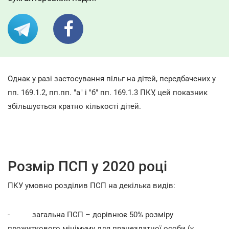
Однак у разі застосування пільг на дітей, передбачених у
пп. 169.1.2, пп.пп. "а" і "б" пп. 169.1.3 ПКУ, цей показник
збільшується кратно кількості дітей.
Розмір ПСП у 2020 році
ПКУ умовно розділив ПСП на декілька видів:
- загальна ПСП – дорівнює 50% розміру
прожиткового мінімуму для працездатної особи (у