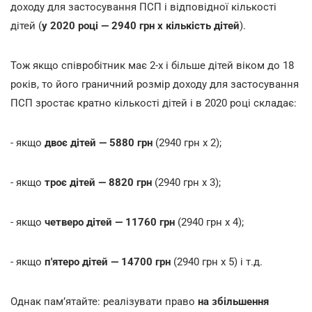
доходу для застосування ПСП і відповідної кількості
дітей (
у 2020 році — 2940 грн х кількість дітей
).
Тож якщо співробітник має 2-х і більше дітей віком до 18
років, то його граничний розмір доходу для застосування
ПСП зростає кратно кількості дітей і в 2020 році складає:
- якщо
двоє дітей — 5880 грн
(2940 грн х 2);
- якщо
троє дітей —
8820 грн
(2940 грн х 3);
- якщо
четверо дітей —
11760 грн
(2940 грн х 4);
- якщо
п'ятеро дітей —
14700 грн
(2940 грн х 5) і т.д.
Однак пам’ятайте: реалізувати право
на збільшення