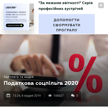
"За межами звітності" Серія
UA
професійних зустрічей
БУХГАЛТЕР
.UA
ДОПОМОГТИ
СФОРМУВАТИ
ПРОГРАМУ
Зарплата та кадри
Податкова соцпільга 2020
13.24, 4 грудня 2019
106627
0