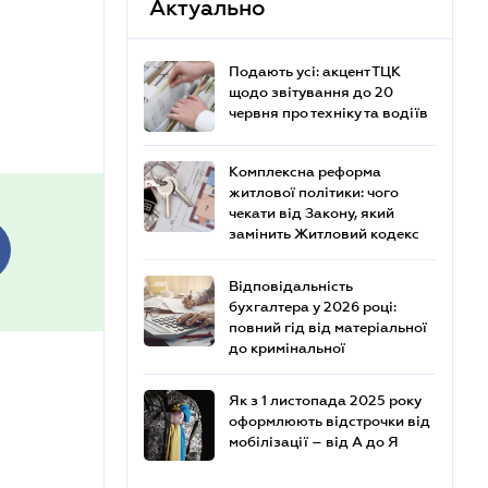
Актуально
Подають усі: акцент ТЦК
щодо звітування до 20
червня про техніку та водіїв
Комплексна реформа
житлової політики: чого
чекати від Закону, який
замінить Житловий кодекс
Відповідальність
бухгалтера у 2026 році:
повний гід від матеріальної
до кримінальної
Як з 1 листопада 2025 року
оформлюють відстрочки від
мобілізації – від А до Я