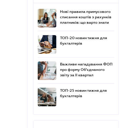
Нові правила примусового
списання коштів з рахунків
платників: що варто знати
ТОП-20 новин тижня для
бухгалтерів
Важливе нагадування ФОП
про форму Об’єднаного
звіту за ІІ квартал
ТОП-25 новин тижня для
бухгалтерів