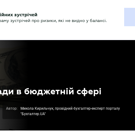
ХГАЛТЕРУ
ійних зустрічей
р
Актуально
му зустрічей про ризики, які не видно у балансі.
ади в бюджетній сфері
Автор:
Микола Кирильчук, провідний бухгалтер-експерт порталу
"Бухгалтер.UA"