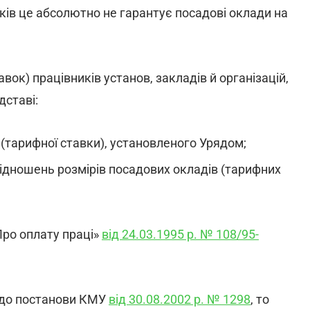
ів це абсолютно не гарантує посадові оклади на
ок) працівників установ, закладів й організацій,
дставі:
(тарифної ставки), установленого Урядом;
відношень розмірів посадових окладів (тарифних
«Про оплату праці»
від 24.03.1995 р. № 108/95-
 до постанови КМУ
від 30.08.2002 р. № 1298
, то