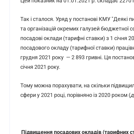
Цей показник на 01.01.2021 р. складає 2270 
Так і сталося. Уряд у постанові КМУ "Деякі п
та організацій окремих галузей бюджетної сф
посадові оклади (тарифні ставки) з 1 січня 
посадового окладу (тарифної ставки) працівн
грудня 2021 року — 2 893 гривні. Ця постанов
січня 2021 року.
Тому можна порахувати, на скільки підвищи
сфери у 2021 році, порівняно із 2020 роком (
д
Підвищення посадових окладів (тарифних с