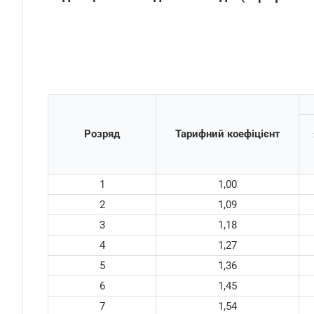
Розряд
Тарифний коефіцієнт
1
1,00
2
1,09
3
1,18
4
1,27
5
1,36
6
1,45
7
1,54