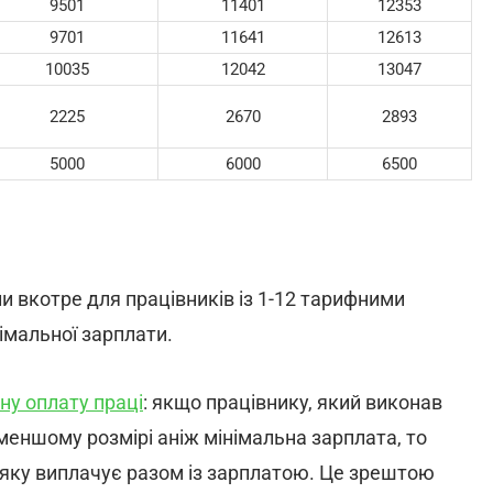
9501
11401
12353
9701
11641
12613
10035
12042
13047
2225
2670
2893
5000
6000
6500
и вкотре для працівників із 1-12 тарифними
імальної зарплати.
ну оплату праці
: якщо працівнику, який виконав
меншому розмірі аніж мінімальна зарплата, то
, яку виплачує разом із зарплатою. Це зрештою