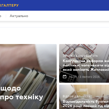
ХГАЛТЕРУ
р
Актуально
Земля та нерухомість
Комплексна реформа жи
політики: чого чекати ві
який замінить Житловий
10.55, 13 лютого 2026
К щодо
 про техніку
Відповідальність
Відповідальність бухгал
2026 році: повний гід ві