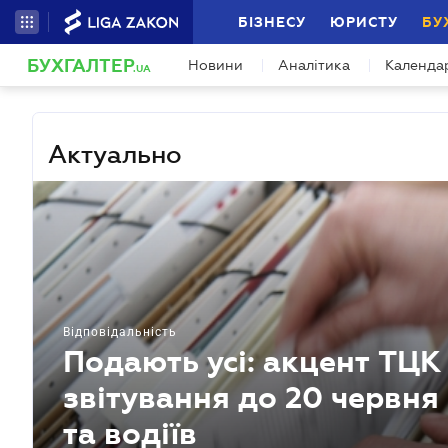
БІЗНЕСУ
ЮРИСТУ
БУ
БУХГАЛТЕР
Новини
Аналітика
Календа
.UA
Актуально
Відповідальність
Подають усі: акцент ТЦ
звітування до 20 червня
та водіїв