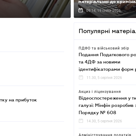
матеріальної до криміна
09.14, 19 січня 2026
Популярні матері
ПДФО та військовий збір
Подання Податкового р
та 4ДФ за новими
ідентифікаторами форм 
11.30, 5 серпня 2026
Акциз і ліцензування
Відеоспостереження у т
тку на прибуток
галузі: Мінфін розробив 
Порядку № 608
14.30, 5 серпня 2026
Адміністрування податків