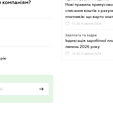
м компаніям?
Нові правила примусово
списання коштів з рахун
платників: що варто зна
11.30, 4 серпня 2026
Зарплата та кадри
Індексація заробітної пл
липень 2026 року
16.30, 3 серпня 2026
 рік