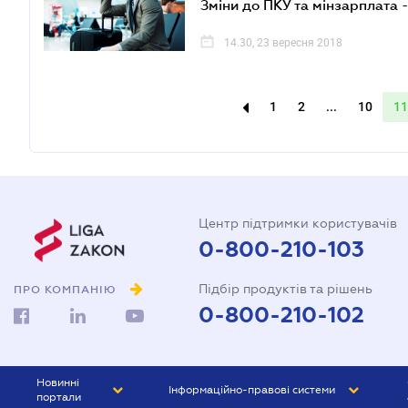
Зміни до ПКУ та мінзарплата 
14.30, 23 вересня 2018
1
2
...
10
11
Центр підтримки користувачів
0-800-210-103
Підбір продуктів та рішень
ПРО КОМПАНІЮ
0-800-210-102
Новинні
Інформаційно-правові системи
портали