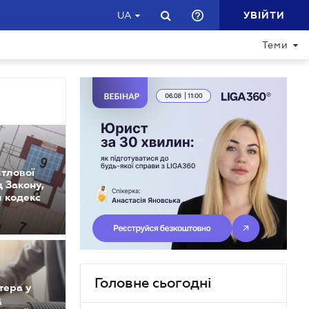
УВІЙТИ
UA
Теми
тлової
д Закону,
 кодекс
Головне сьогодні
тера у
д