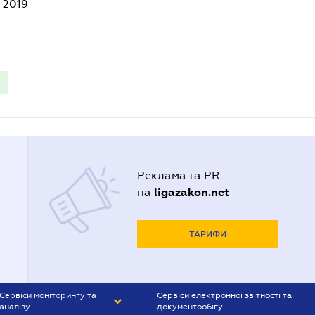
- 2019
Реклама та PR
ligazakon.net
на
ТАРИФИ
Сервіси моніторингу та
Сервіси електронної звітності та
аналізу
документообігу