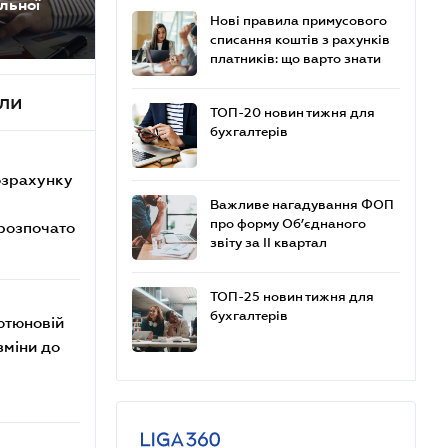
льної
Нові правила примусового
списання коштів з рахунків
платників: що варто знати
али
ТОП-20 новин тижня для
бухгалтерів
озрахунку
Важливе нагадування ФОП
про форму Об’єднаного
розпочато
звіту за ІІ квартал
ТОП-25 новин тижня для
бухгалтерів
ютюновій
зміни до