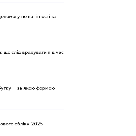
опомогу по вагітності та
: що слід врахувати під час
бутку – за якою формою
кового обліку-2025 –