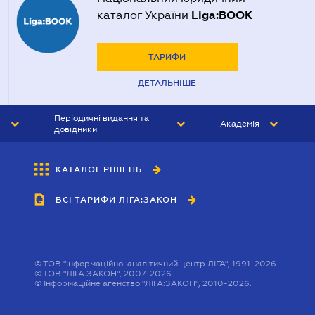
Liga:BOOK
каталог України
ТАРИФИ
ДЕТАЛЬНІШЕ
Періодичні видання та
Академія
довідники
ЮРИСТ&ЗАКОН
АКАДЕМІЯ ЛІГА:ЗАКОН
КАТАЛОГ РІШЕНЬ
БУХГАЛТЕР&ЗАКОН
ВСІ ТАРИФИ ЛІГА:ЗАКОН
ВІСНИК МСФЗ
ІНТЕРБУХ
ОСОБИСТИЙ ЕКСПЕРТ
©
ТОВ "інформаційно-аналітичний центр ЛІГА", 1991-2026.
©
ТОВ "ЛІГА ЗАКОН", 2007-2026.
©
Інформаційне агенство "ЛІГА:ЗАКОН", 2010-2026.