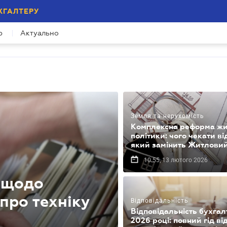
ХГАЛТЕРУ
р
Актуально
Земля та нерухомість
Комплексна реформа жи
політики: чого чекати ві
який замінить Житловий
10.55, 13 лютого 2026
К щодо
 про техніку
Відповідальність
Відповідальність бухгал
2026 році: повний гід ві