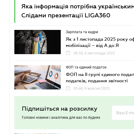
Яка інформація потрібна українськи
Слідами презентації LIGA360
Зарплата та кадри
Як з 1 листопада 2025 року 
мобілізації – від А до Я
06.50, 4 листопада 2025
ФОП та єдиний податок
ФОП на ІІ групі єдиного подат
податків, подання звітності
05.46, 9 жовтня 2025
Підпишіться на розсилку
Головні новини і аналітика для вас по буднях