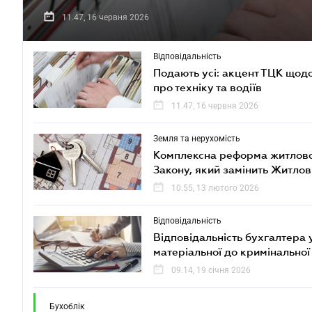
11.47, 16 червня 2026
Відповідальність
Подають усі: акцент ТЦК щодо
про техніку та водіїв
11.47, 16 червня 2026
Земля та нерухомість
Комплексна реформа житлової 
Закону, який замінить Житлов
10.55, 13 лютого 2026
Відповідальність
Відповідальність бухгалтера у
матеріальної до кримінальної
09.14, 19 січня 2026
Бухоблік