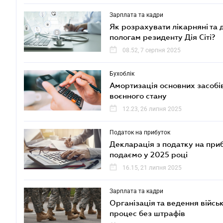
Зарплата та кадри
Як розрахувати лікарняні та д
пологам резиденту Дія Сіті?
08.52, 7 серпня 2025
Бухоблік
Амортизація основних засобів
воєнного стану
12.23, 26 липня 2025
Податок на прибуток
Декларація з податку на при
подаємо у 2025 році
16.15, 21 липня 2025
Зарплата та кадри
Організація та ведення війсь
процес без штрафів