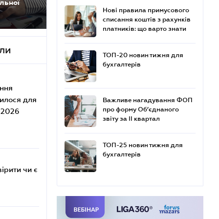
льної
Нові правила примусового
списання коштів з рахунків
платників: що варто знати
али
ТОП-20 новин тижня для
бухгалтерів
ення
нилося для
Важливе нагадування ФОП
про форму Об’єднаного
я 2026
звіту за ІІ квартал
ТОП-25 новин тижня для
бухгалтерів
ірити чи є