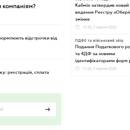
Кабмін затвердив новий
м компаніям?
ведення Реєстру «Оберіг
змінює
15.30, 7 серпня 2026
оформлюють відстрочки від
ПДФО та військовий збір
Подання Податкового р
та 4ДФ за новими
ідентифікаторами форм 
11.30, 5 серпня 2026
ку: реєстрація, сплата