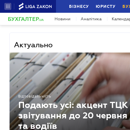
БІЗНЕСУ
ЮРИСТУ
БУ
БУХГАЛТЕР
Новини
Аналітика
Календа
.UA
Актуально
Відповідальність
Подають усі: акцент ТЦ
звітування до 20 червня
та водіїв