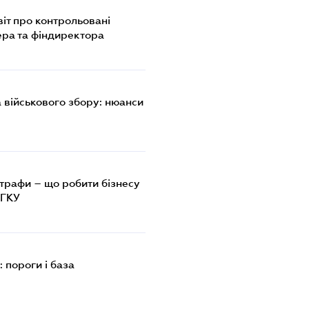
віт про контрольовані
тера та фіндиректора
а військового збору: нюанси
трафи – що робити бізнесу
 ГКУ
 пороги і база