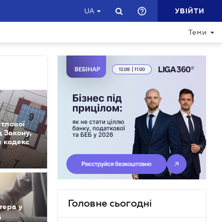
УВІЙТИ
UA
Теми
тлової
д Закону,
 кодекс
Головне сьогодні
тера у
д