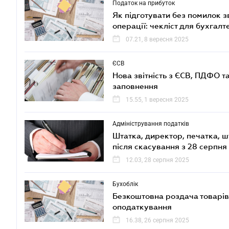
Податок на прибуток
Як підготувати без помилок з
операції: чекліст для бухгал
07.21, 8 вересня 2025
ЄСВ
Нова звітність з ЄСВ, ПДФО т
заповнення
15.55, 1 вересня 2025
Адміністрування податків
Штатка, директор, печатка, ш
після скасування з 28 серпня
12.03, 28 серпня 2025
Бухоблік
Безкоштовна роздача товарів:
оподаткування
16.38, 26 серпня 2025