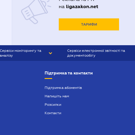
ligazakon.net
на
ТАРИФИ
Сервіси моніторингу та
Сервіси електронної звітності та
аналізу
документообігу
CONTR AGENT
Liga:REPORT
Підтримка та контакти
SMS-МАЯК
VERDICTUM
Підтримка абонентів
Напишіть нам
SEMANTRUM
Розсилки
SMS-МАЯК ІПОТЕКА
Контакти