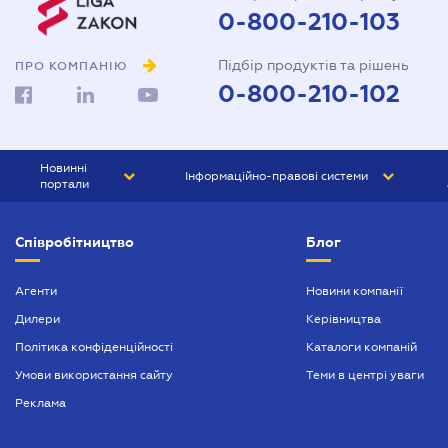
0-800-210-103
Підбір продуктів та рішень
ПРО КОМПАНІЮ
0-800-210-102
Новинні
Інформаційно-правові системи
портали
ЮРЛІГА
Право України
Співробітництво
Блог
БІЗНЕС
ГРАНД
БУХГАЛТЕР.ua
ПРАЙМ
Агенти
Новини компанії
Дилери
Керівництва
БУХГАЛТЕР ПРОФ
Політика конфіденційності
Каталоги компаній
ЮРИСТ ПРОФ
Умови використання сайту
Теми в центрі уваги
ЮРИСТ
Реклама
ПІДПРИЄМЕЦЬ