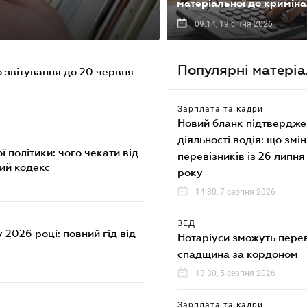
матеріальної до криміна
09.14, 19 січня 2026
Популярні матері
 звітування до 20 червня
Зарплата та кадри
Новий бланк підтвердж
діяльності водія: що змі
політики: чого чекати від
перевізників із 26 липн
ий кодекс
року
14.30, 7 серпня 2026
ЗЕД
 2026 році: повний гід від
Нотаріуси зможуть перев
спадщина за кордоном
13.30, 5 серпня 2026
Зарплата та кадри