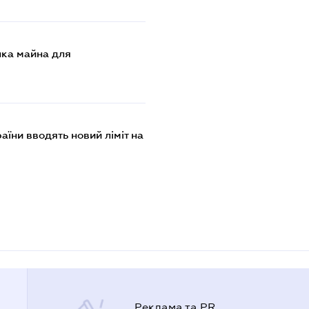
нка майна для
раїни вводять новий ліміт на
Реклама та PR