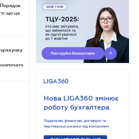
 Порядок
»: що це
озрахунку
розпочато
Нова LIGA360 змінює
роботу бухгалтера
Податкові, фінансові, договірні та
партнерські ризики під контролем