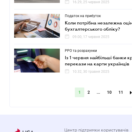
16.29, 25 червня 2025
Податок на прибуток
Коли потрібна незалежна оці
бухгалтерського обліку?
09.00, 17 червня 2025
РРО та розрахунки
Із 1 червня найбільші банки к
перекази на карти українців
10.32, 30 травня 2025
1
2
...
10
11
Центр підтримки користувачів