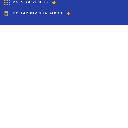
КАТАЛОГ РІШЕНЬ
ВСІ ТАРИФИ ЛІГА:ЗАКОН
Співробітництво
Агенти
Дилери
Політика конфіденційності
Умови використання сайту
Реклама
Блог
Новини компанії
Керівництва
Каталоги компаній
Теми в центрі уваги