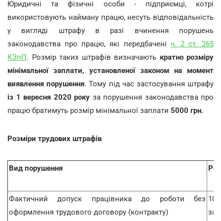
Юридичні та фізичні особи - підприємці, котрі
використовують найману працю, несуть відповідальність
у вигляді штрафу в разі вчинення порушень
законодавства про працю, які передбачені
ч. 2 ст. 265
КЗпП
. Розмір таких штрафів визначають
кратно розміру
мінімальної заплати, установленої законом на момент
виявлення порушення
. Тому під час застосування штрафу
із 1 вересня 2020 року
за порушення законодавства про
працю братимуть розмір мінімальної заплати
5000 грн.
Розміри трудових штрафів
Вид порушення
Роз
Фактичний допуск працівника до роботи без
10
оформлення трудового договору (контракту)
зак