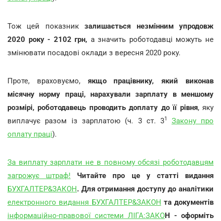
Тож цей показник
залишається незмінним упродовж
2020 року - 2102 грн,
а значить роботодавці можуть не
змінювати посадові оклади з вересня 2020 року.
Проте, враховуємо,
якщо працівнику, який виконав
місячну норму праці, нарахували зарплату в меншому
розмірі, роботодавець проводить доплату до її рівня
, яку
1
виплачує разом із зарплатою (ч. 3 ст. 3
Закону про
оплату праці
).
За
виплату
зарплати
не
в
повному
обсязі
роботодавцям
загрожує
штраф!
Читайте про це у статті видання
БУХГАЛТЕР&ЗАКОН
. Для отримання доступу до аналітики
електронного
видання
БУХГАЛТЕР&ЗАКОН
та документів
інформаційно-правової
системи
ЛІГА:ЗАКО
Н - оформіть