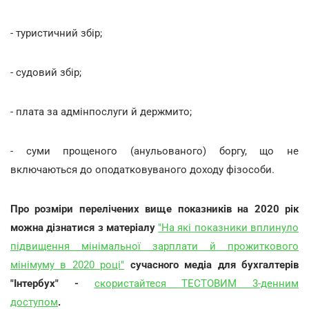
- туристичний збір;
- судовий збір;
- плата за адмінпослуги й держмито;
- суми прощеного (анульованого) боргу, що не
включаються до оподатковуваного доходу фізособи.
Про розміри перелічених вище показників на 2020 рік
можна дізнатися з матеріалу
"На
які
показники
вплинуло
підвищення
мінімальної
зарплати
й
прожиткового
мінімуму
в
2020
році"
сучасного медіа для бухгалтерів
"Інтербух" -
скористайтеся
ТЕСТОВИМ
3-денним
доступом
.