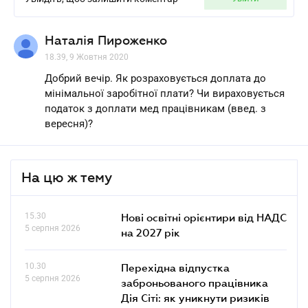
Наталія Пироженко
18.39, 9 Жовтня 2020
Добрий вечір. Як розраховується доплата до
мінімальної заробітної плати? Чи вираховується
податок з доплати мед працівникам (введ. з
вересня)?
На цю ж тему
15.30
Нові освітні орієнтири від НАДС
5 серпня 2026
на 2027 рік
10.30
Перехідна відпустка
5 серпня 2026
заброньованого працівника
Дія Сіті: як уникнути ризиків