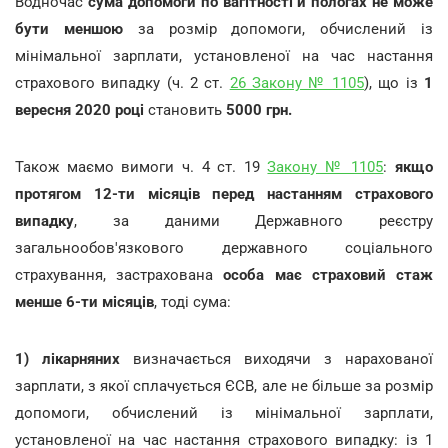
Водночас
сума допомоги по вагітності й пологах не може
бути меншою
за розмір допомоги, обчислений із
мінімальної зарплати, установленої на час настання
страхового випадку (ч. 2 ст.
26 Закону № 1105
), що із
1
вересня 2020 році
становить
5000 грн.
Також маємо вимоги ч. 4 ст. 19
Закону № 1105
:
якщо
протягом 12-ти місяців перед настанням страхового
випадку
, за даними Державного реєстру
загальнообов'язкового державного соціального
страхування, застрахована
особа має страховий стаж
менше 6-ти місяців
, тоді сума:
1)
лікарняних
визначається виходячи з нарахованої
зарплати, з якої сплачується ЄСВ, але не більше за розмір
допомоги, обчислений із мінімальної зарплати,
установленої на час настання страхового випадку: із 1