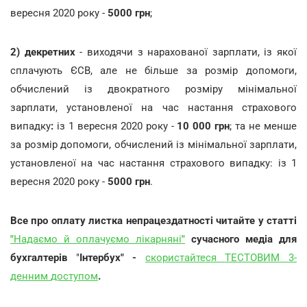
вересня
2020 року -
5000 грн
;
2)
декретних
- виходячи з нарахованої зарплати, із якої
сплачують ЄСВ, але не більше за розмір допомоги,
обчислений із двократного розміру мінімальної
зарплати, установленої на час настання страхового
випадку
:
із 1 вересня 2020 року -
10 000 грн
; та не менше
за розмір допомоги, обчислений із мінімальної зарплати,
установленої на час настання страхового випадку: із 1
вересня 2020 року
-
5000 грн
.
Все про оплату листка непрацездатності читайте у статті
"
Надаємо
й
оплачуємо
лікарняні
"
сучасного медіа для
бухгалтерів
"
Інтербух" -
скористайтеся
ТЕСТОВИМ
3-
денним
доступом
.