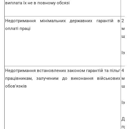
виплата їх не в повному обсязі
Недотримання мінімальних державних гарантій в
2 
оплаті праці
мом
щод
Із 0
Недотримання встановлених законом гарантій та пільг
4 
працівникам, залученим до виконання військових
мом
обов'язків
щод
Із 0
До
пра