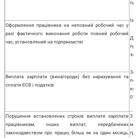
пра
Із 0
Оформлення працівника на неповний робочий час у
разі фактичного виконання роботи повний робочий
До
час, установлений на підприємстві
пра
зас
За 
Виплата зарплати (винагороди) без нарахування та
пор
сплати ЄСВ і податків
кож
01.
Порушення встановлених строків виплати зарплати
3 
працівникам, інших виплат, передбачених
мом
законодавством про працю, більш як за один місяць,
грн