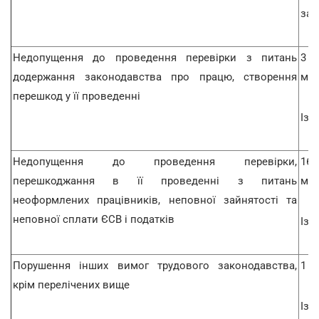
зас
Недопущення до проведення перевірки з питань
3 
додержання законодавства про працю, створення
мом
перешкод у її проведенні
Із 0
Недопущення до проведення перевірки,
16 
перешкоджання в її проведенні з питань
мом
неоформлених працівників, неповної зайнятості та
неповної сплати ЄСВ і податків
Із 0
Порушення інших вимог трудового законодавства,
1 р
крім перелічених вище
Із 0