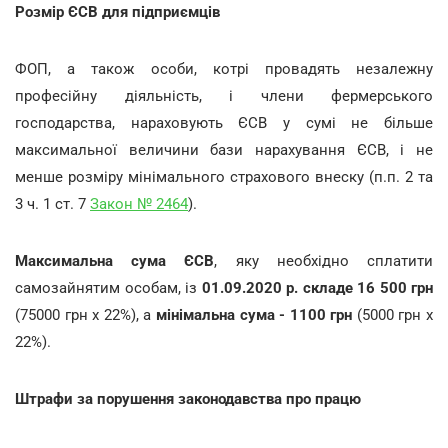
Розмір ЄСВ для підприємців
ФОП, а також особи, котрі провадять незалежну
професійну діяльність, і члени фермерського
господарства, нараховують ЄСВ у сумі не більше
максимальної величини бази нарахування ЄСВ, і не
менше розміру мінімального страхового внеску (п.п. 2 та
3 ч. 1 ст. 7
Закон № 2464
).
Максимальна сума ЄСВ
, яку необхідно сплатити
самозайнятим особам, із
01.09.2020 р. складе 16 500 грн
(75000
грн х 22%), а
мінімальна сума - 1100 грн
(5000 грн х
22%).
Штрафи за порушення законодавства про працю