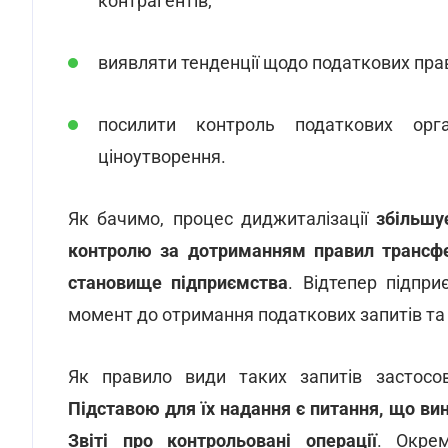
контрагентів;
виявляти тенденції щодо податкових пра
посилити контроль податкових орг
ціноутворення.
Як бачимо, процес диджиталізації
збільшу
контролю
за
дотриманням
правил
трансф
становище
підприємства
. Відтепер підпр
момент до отримання податкових запитів та 
Як правило види таких запитів застос
Підставою
для
їх
надання
є
питання,
що
ви
Звіті
про
контрольовані
операції
. Окре