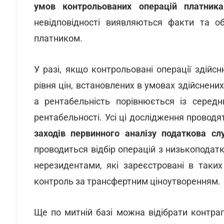
умов
контрольованих
операцій
платника
невідповідності виявляються факти та о
платником.
У разі, якщо контрольовані операції здійс
рівня цін, встановлених в умовах здійснени
а рентабельність порівнюється із серед
рентабельності. Усі ці дослідження проводя
заходів
первинного
аналізу
податкова
сл
проводиться відбір операцій з низькоподат
нерезидентами, які зареєстровані в таки
контроль за трансфертним ціноутворенням.
Ще по митній базі можна відібрати контра