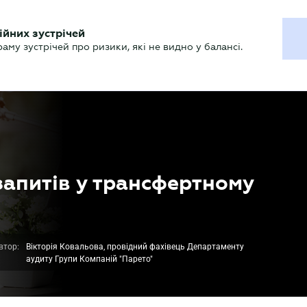
ХГАЛТЕРУ
ійних зустрічей
р
Актуально
му зустрічей про ризики, які не видно у балансі.
запитів у трансфертному
втор:
Вікторія Ковальова, провідний фахівець Департаменту
аудиту Групи Компаній "Парето"