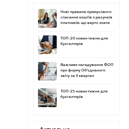
Нові правила примусового
списання коштів з рахунків
платників: що варто знати
ТОП-20 новин тижня для
бухгалтерів
Важливе нагадування ФОП
про форму Об’єднаного
звіту за ІІ квартал
ТОП-25 новин тижня для
бухгалтерів