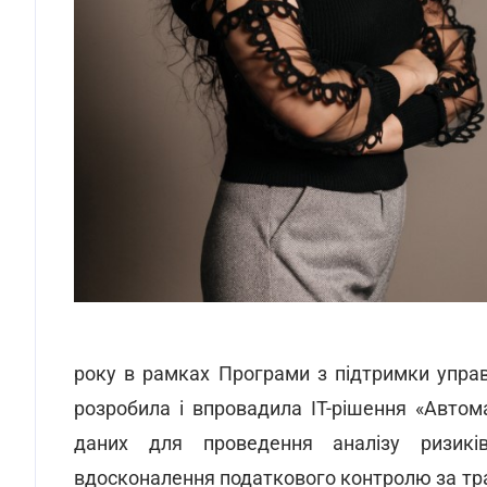
року в рамках Програми з підтримки упра
розробила і впровадила ІТ-рішення «Авто
даних для проведення аналізу ризикі
вдосконалення податкового контролю за тр