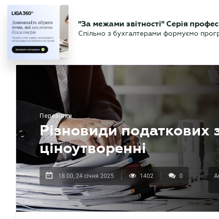
БІЗНЕСУ
ЮРИСТУ
БУ
"За межами звітності" Серія профес
БУХГАЛТЕР
Новини
Аналітика
Календа
Спільно з бухгалтерами формуємо програ
.UA
Перевірки
Різновиди податкових 
ціноутворенні
18.00, 24 січня 2025
1402
0
А