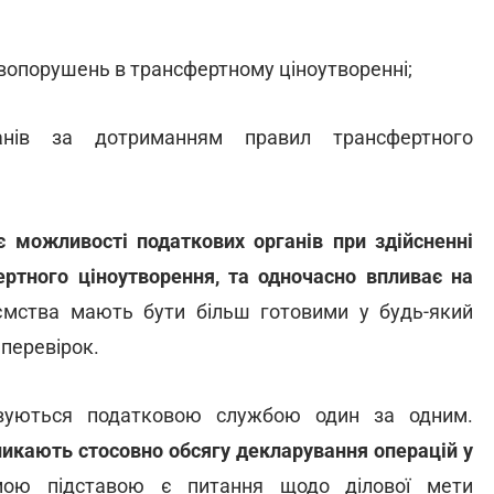
вопорушень в трансфертному ціноутворенні;
анів за дотриманням правил трансфертного
є
можливості
податкових
органів
при
здійсненні
ертного
ціноутворення,
та
одночасно
впливає
на
иємства мають бути більш готовими у будь-який
перевірок.
овуються податковою службою один за одним.
никають
стосовно
обсягу
декларування
операцій
у
мою підставою є питання щодо ділової мети