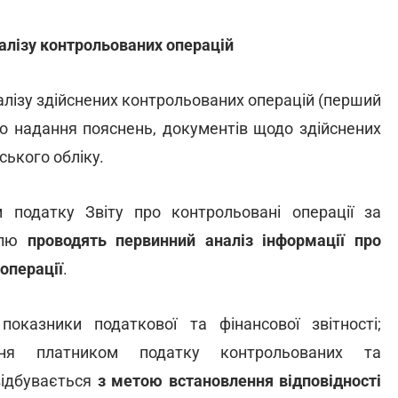
алізу
контрольованих
операцій
алізу здійснених контрольованих операцій (перший
ро надання пояснень, документів щодо здійснених
ського обліку.
податку Звіту про контрольовані операції за
ролю
проводять
первинний
аналіз
інформації
про
операції
.
показники податкової та фінансової звітності;
ня платником податку контрольованих та
відбувається
з
метою
встановлення
відповідності