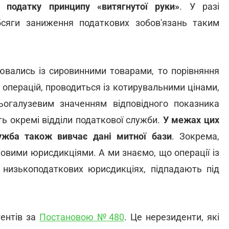
податку
принципу
«витягнутої
руки»
. У разі
бсяги заниження податкових зобов'язань таким
нювались із сировинними товарами, то порівняння
х операцій, проводиться із котирувальними цінами,
ньогалузевим значенням відповідного показника
ть окремі відділи податкової служби.
У
межах
цих
ужба
також
вивчає
дані
митної
бази
. Зокрема,
ковими юрисдикціями. А ми знаємо, що операції із
х низькоподаткових юрисдикціях, підпадають під
гентів за
Постановою №480
. Це нерезиденти, які