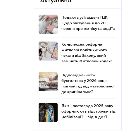
Актуально
Подають усі: акцент ТЦК
щодо звітування до 20
червня про техніку та водіїв
Комплексна реформа
житлової політики: чого
чекати від Закону, який
замінить Житловий кодекс
Відповідальність
бухгалтера у 2026 році:
повний гід від матеріальної
до кримінальної
Як з 1 листопада 2025 року
оформлюють відстрочки від
мобілізації – від А до Я