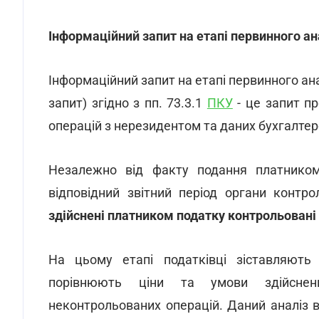
Інформаційний
запит
на
етапі
первинного
ан
Інформаційний запит на етапі первинного ан
запит) згідно з пп. 73.3.1
ПКУ
- це запит п
операцій з нерезидентом та даних бухгалтер
Незалежно від факту подання платником 
відповідний звітний період органи конт
здійснені платником
податку
контрольовані
На цьому етапі податківці зіставляють 
порівнюють ціни та умови здійснен
неконтрольованих операцій. Даний аналіз 