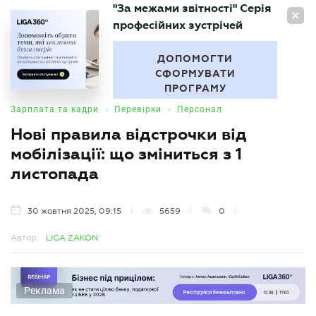
"За межами звітності" Серія
UA
професійних зустрічей
БУХГАЛТЕР
.UA
ДОПОМОГТИ
СФОРМУВАТИ
ПРОГРАМУ
•
•
Зарплата та кадри
Перевірки
Персонал
Нові правила відстрочки від
мобілізації: що зміниться з 1
листопада
30 жовтня 2025, 09:15
5659
0
Автор:
LIGA ZAKON
Реклама