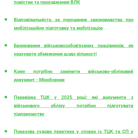
повістки та проходження ВЛК
Відповідальність за порушення законодавства про
мобілізаційну підготовку та мобілізацію
Бронювання військовозобов'язаних працівників: як
урахувати обмеження щодо кількості
Кому потрібно замінити військово-обліковий
документ - Міноборони
Перевірка ТЦК у 2025 році: які документи з
військового обліку потрібно підготувати
підприємству
Показова судова практика у спорах із ТЦК та СП у