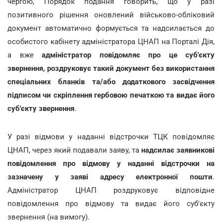
чергою, Порядок подання говорить, що у разі
позитивного рішення оновлений військово-обліковий
документ автоматично формується та надсилається до
особистого кабінету адміністратора ЦНАП на Порталі Дія,
а вже
адміністратор повідомляє про це суб'єкту
звернення, роздруковує такий документ без використання
спеціальних бланків та/або додаткового засвідчення
підписом чи скріплення гербовою печаткою та видає його
суб'єкту звернення
.
У разі відмови у наданні відстрочки ТЦК повідомляє
ЦНАП, через який подавали заяву, та
надсилає заявникові
повідомлення про відмову у наданні відстрочки на
зазначену у заяві адресу електронної пошти
.
Адміністратор ЦНАП роздруковує відповідне
повідомлення про відмову та видає його суб'єкту
звернення (на вимогу).