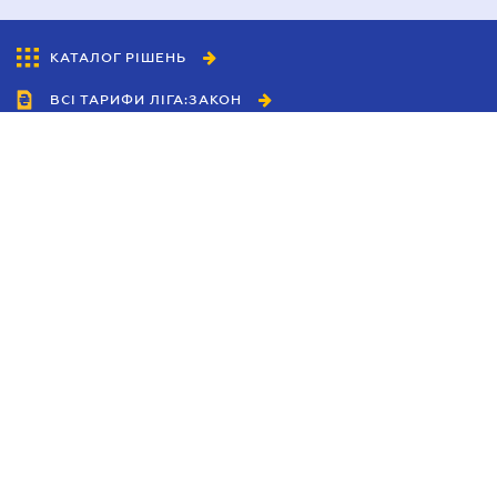
КАТАЛОГ РІШЕНЬ
ВСІ ТАРИФИ ЛІГА:ЗАКОН
Співробітництво
Агенти
Дилери
Політика конфіденційності
Умови використання сайту
Реклама
Блог
Новини компанії
Керівництва
Каталоги компаній