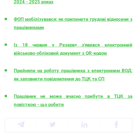
2024 - 2025 роках
ФОП мобілізувався: як припинити трудові відносини з
працівниками
Із 18 червня у Резерв+ з'явився електронний
військово-обліковий документ з QR-кодом
Прийняли на роботу працівника з електронним ВОД:
як заповнити повідомлення до ТЦК та СП
Працівник не може вчасно прибути в ТЦК за
повісткою - що робити