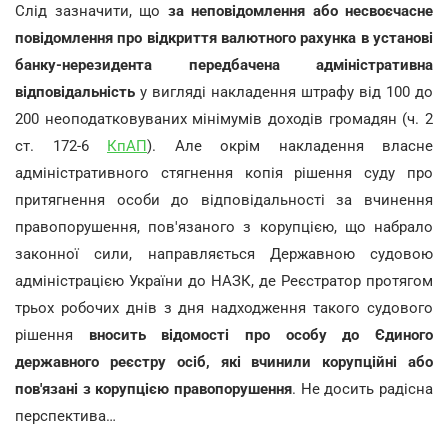
Слід зазначити, що
за неповідомлення або несвоєчасне
повідомлення про відкриття валютного рахунка в установі
банку-нерезидента передбачена адміністративна
відповідальність
у вигляді накладення штрафу від 100 до
200 неоподатковуваних мінімумів доходів громадян (ч. 2
ст. 172-6
КпАП
). Але окрім накладення власне
адміністративного стягнення копія рішення суду про
притягнення особи до відповідальності за вчинення
правопорушення, пов'язаного з корупцією, що набрало
законної сили, направляється Державною судовою
адміністрацією України до НАЗК, де Реєстратор протягом
трьох робочих днів з дня надходження такого судового
рішення
вносить відомості про особу до Єдиного
державного реєстру осіб, які вчинили корупційні або
пов'язані з корупцією правопорушення
. Не досить радісна
перспектива…