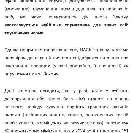
сфері запобігання корупції допускають неоднозначне
(множинне) тлумачення норм щодо прав та обов'язків
осіб, на яких поширюється дія цього Закону,
застосовується найбільш сприятливе для таких осіб
тлумачення норми
.
Однак, попри все вищезазначене, НАЗК за результатами
перевірок декларацій визнає невідображення даних про
закордонні паспорти (у разі, звичайно, їх наявності) як
порушення вимог Закону.
Далі хочеться нагадати, що у разі, коли у суб'єкта
декларування або члена його сім'ї станом на кінець
звітного періоду сукупна вартість грошових активів
окремо (готівкових коштів; коштів, запозичених третій
особі; коштів, розміщених на рахунках тощо) перевищує
50 прожиткових мінімумів, що у 2024 році становило 151