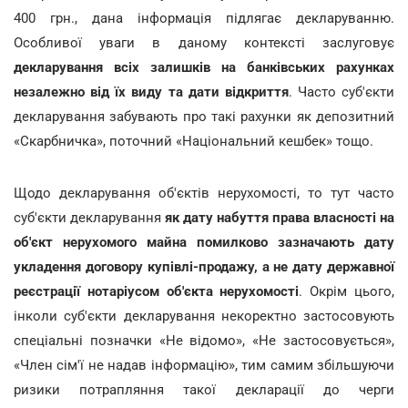
400 грн., дана інформація підлягає декларуванню.
Особливої уваги в даному контексті заслуговує
декларування всіх залишків на банківських рахунках
незалежно від їх виду та дати відкриття
. Часто суб'єкти
декларування забувають про такі рахунки як депозитний
«Скарбничка», поточний «Національний кешбек» тощо.
Щодо декларування об'єктів нерухомості, то тут часто
суб'єкти декларування
як дату набуття права власності на
об'єкт нерухомого майна помилково зазначають дату
укладення договору купівлі-продажу, а не дату державної
реєстрації нотаріусом об'єкта нерухомості
. Окрім цього,
інколи суб'єкти декларування некоректно застосовують
спеціальні позначки «Не відомо», «Не застосовується»,
«Член сім'ї не надав інформацію», тим самим збільшуючи
ризики потрапляння такої декларації до черги