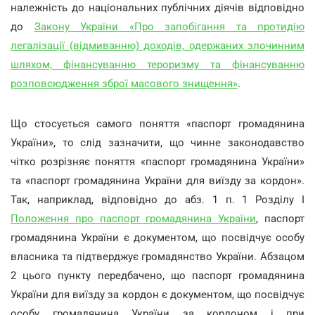
належність до національних публічних діячів відповідно
до
Закону України «Про запобігання та протидію
легалізації (відмиванню) доходів, одержаних злочинним
шляхом, фінансуванню тероризму та фінансуванню
розповсюдження зброї масового знищення»
.
Що стосується самого поняття «паспорт громадянина
України», то слід зазначити, що чинне законодавство
чітко розрізняє поняття «паспорт громадянина України»
та «паспорт громадянина України для виїзду за кордон».
Так, наприклад, відповідно до абз. 1 п. 1 Розділу І
Положення про паспорт громадянина України
, паспорт
громадянина України є документом, що посвідчує особу
власника та підтверджує громадянство України. Абзацом
2 цього пункту передбачено, що паспорт громадянина
України для виїзду за кордон є документом, що посвідчує
особу громадянина України за кордоном і при