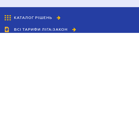
КАТАЛОГ РІШЕНЬ
ВСІ ТАРИФИ ЛІГА:ЗАКОН
Співробітництво
Агенти
Дилери
Політика конфіденційності
Умови використання сайту
Реклама
Блог
Новини компанії
Керівництва
Каталоги компаній