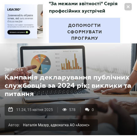
"За межами звітності" Серія
UA
професійних зустрічей
БУХГАЛТЕР
.UA
ДОПОМОГТИ
СФОРМУВАТИ
ПРОГРАМУ
Звітність
Кампанія декларування публічних
службовців за 2024 рік: виклики та
питання
11.24, 15 квітня 2025
578
0
Автор:
Наталія Мазур, адвокатка АО «Азонс»