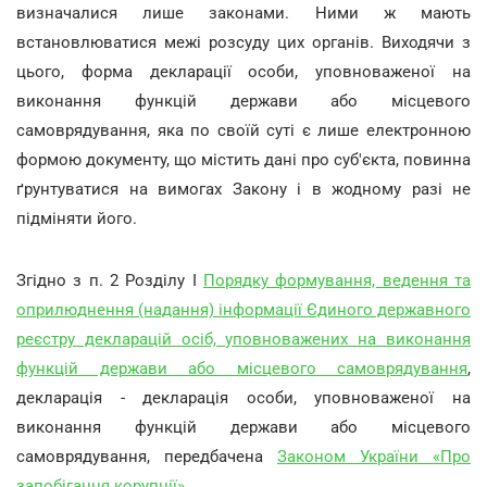
визначалися лише законами. Ними ж мають
встановлюватися межі розсуду цих органів. Виходячи з
цього, форма декларації особи, уповноваженої на
виконання функцій держави або місцевого
самоврядування, яка по своїй суті є лише електронною
формою документу, що містить дані про суб'єкта, повинна
ґрунтуватися на вимогах Закону і в жодному разі не
підміняти його.
Згідно з п. 2 Розділу І
Порядку формування, ведення та
оприлюднення (надання) інформації Єдиного державного
реєстру декларацій осіб, уповноважених на виконання
функцій держави або місцевого самоврядування
,
декларація - декларація особи, уповноваженої на
виконання функцій держави або місцевого
самоврядування, передбачена
Законом України «Про
запобігання корупції»
.