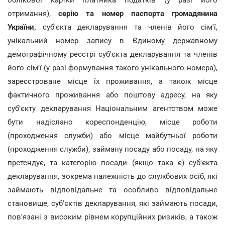
облікової картки платника податків (у разі його
отримання),
серію та номер паспорта громадянина
України,
суб'єкта декларування та членів його сім'ї,
унікальний номер запису в Єдиному державному
демографічному реєстрі суб'єкта декларування та членів
його сім'ї (у разі формування такого унікального номера),
зареєстроване місце їх проживання, а також місце
фактичного проживання або поштову адресу, на яку
суб'єкту декларування Національним агентством може
бути надіслано кореспонденцію, місце роботи
(проходження служби) або місце майбутньої роботи
(проходження служби), займану посаду або посаду, на яку
претендує, та категорію посади (якщо така є) суб'єкта
декларування, зокрема належність до службових осіб, які
займають відповідальне та особливо відповідальне
становище, суб'єктів декларування, які займають посади,
пов'язані з високим рівнем корупційних ризиків, а також