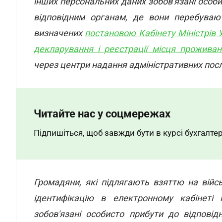
інших персональних даних зобов'язані особи
відповідним органам, де вони перебуваю
визначених
постановою Кабінету Міністрів 
декларування і реєстрації місця проживан
через центри надання адміністративних посл
Читайте нас у соцмережах
Підпишіться, щоб завжди бути в курсі бухгалтер
Громадяни, які підлягають взяттю на війс
ідентифікацію в електронному кабінеті п
зобов'язані особисто прибути до відпові