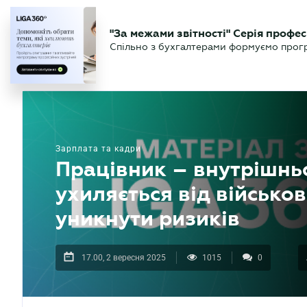
БІЗНЕСУ
ЮРИСТУ
БУ
"За межами звітності" Серія профес
БУХГАЛТЕР
Новини
Аналітика
Календа
Спільно з бухгалтерами формуємо програ
.UA
Зарплата та кадри
Працівник – внутрішнь
ухиляється від військо
уникнути ризиків
17.00, 2 вересня 2025
1015
0