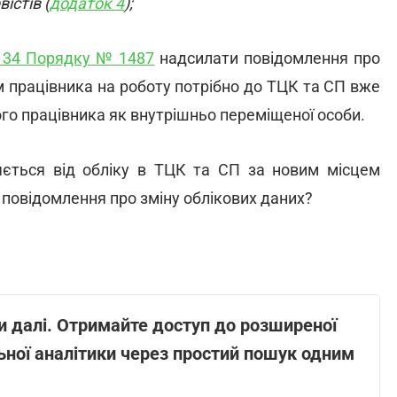
істів (
додаток 4
);
. 34 Порядку № 1487
надсилати повідомлення про
ям працівника на роботу потрібно до ТЦК та СП вже
о працівника як внутрішньо переміщеної особи.
яється від обліку в ТЦК та СП за новим місцем
повідомлення про зміну облікових даних?
и далі. Отримайте доступ до розширеної
льної аналітики через простий пошук одним