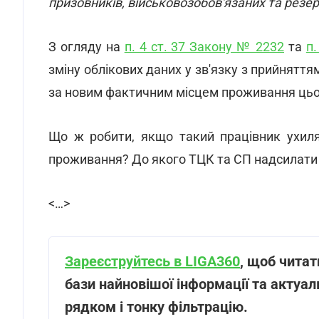
призовників, військовозобов'язаних та резерв
З огляду на
п. 4 ст. 37 Закону № 2232
та
п
зміну облікових даних у зв'язку з прийнятт
за новим фактичним місцем проживання цьог
Що ж робити, якщо такий працівник ухил
проживання? До якого ТЦК та СП надсилати 
<…>
Зареєструйтесь в LIGA360
, щоб читат
бази найновішої інформації та актуа
рядком і тонку фільтрацію.