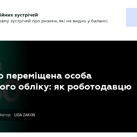
ХГАЛТЕРУ
ійних зустрічей
р
Актуально
му зустрічей про ризики, які не видно у балансі.
о переміщена особа
вого обліку: як роботодавцю
Автор:
LIGA ZAKON