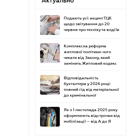
Актуально
Подають усі: акцент ТЦК
щодо звітування до 20
червня про техніку та водіїв
Комплексна реформа
житлової політики: чого
чекати від Закону, який
замінить Житловий кодекс
Відповідальність
бухгалтера у 2026 році:
повний гід від матеріальної
до кримінальної
Як з 1 листопада 2025 року
оформлюють відстрочки від
мобілізації – від А до Я