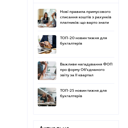
Нові правила примусового
списання коштів з рахунків
платників: що варто знати
ТОП-20 новин тижня для
бухгалтерів
Важливе нагадування ФОП
про форму Об’єднаного
звіту за ІІ квартал
ТОП-25 новин тижня для
бухгалтерів