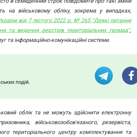
сто в семиденний строк повідомити про такі зміни
ть на військовому обліку, зокрема у випадках,
України від 7 лютого 2022 р. № 265 "Деякі питання
ня та ведення реєстрів територіальних громад"
,
уг та інформаційно-комунікаційні системи.
ських подій.
ьковий облік та не можуть здійснити електронну
ризовника, військовозобов'язаного, резервіста,
дного територіального центру комплектування та