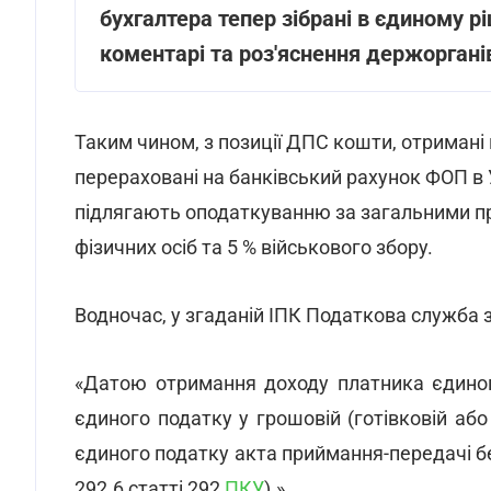
бухгалтера тепер зібрані в єдиному рі
коментарі та роз
'
яснення держоргані
Таким чином, з позиції ДПС кошти, отримані 
перераховані на банківський рахунок ФОП в 
підлягають оподаткуванню за загальними пр
фізичних осіб та 5 % військового збору.
Водночас, у згаданій ІПК Податкова служба 
«Датою отримання доходу платника єдино
єдиного податку у грошовій (готівковій або
єдиного податку акта приймання-передачі бе
292.6 статті 292
ПКУ
).»