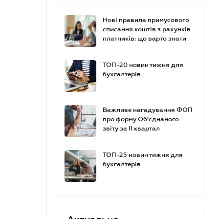
Нові правила примусового
списання коштів з рахунків
платників: що варто знати
ТОП-20 новин тижня для
бухгалтерів
Важливе нагадування ФОП
про форму Об’єднаного
звіту за ІІ квартал
ТОП-25 новин тижня для
бухгалтерів