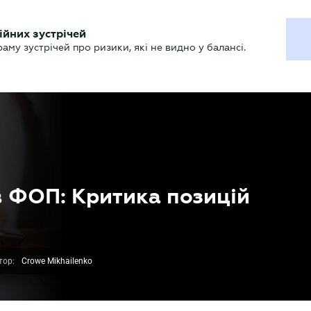
ХГАЛТЕРУ
ійних зустрічей
р
Актуально
му зустрічей про ризики, які не видно у балансі.
 ФОП: Критика позицій
тор:
Crowe Mikhailenko