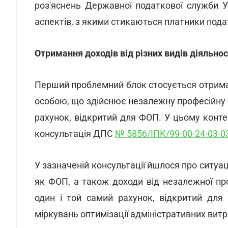
роз'яснень Державної податкової служби 
аспектів, з якими стикаються платники пода
Отримання доходів від різних видів діяльно
Перший проблемний блок стосується отрима
особою, що здійснює незалежну професійну д
рахунок, відкритий для ФОП. У цьому конте
консультація ДПС
№ 5856/ІПК/99-00-24-03-03
У зазначеній консультації йшлося про ситуа
як ФОП, а також доходи від незалежної про
один і той самий рахунок, відкритий для
міркувань оптимізації адміністративних витра