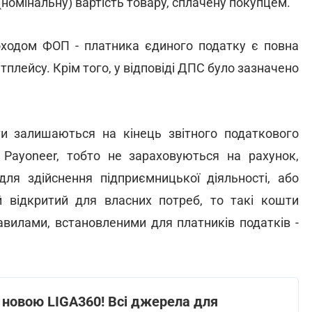
(номінальну) вартість товару, сплачену покупцем.
оходом ФОП - платника єдиного податку є повна
тплейсу. Крім того, у відповіді ДПС було зазначено
и залишаються на кінець звітного податкового
і Payoneer, тобто не зараховуються на рахунок,
 для здійснення підприємницької діяльності, або
й відкритий для власних потреб, то такі кошти
авилами, встановленими для платників податків -
з новою LIGA360! Всі джерела для