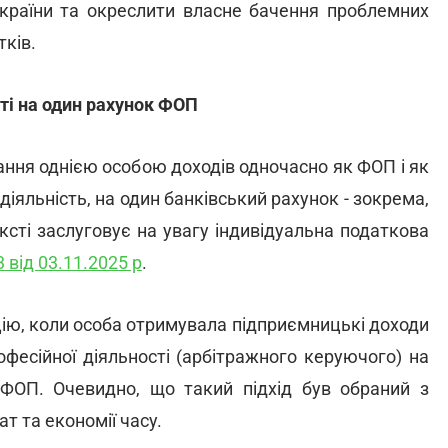
України та окреслити власне бачення проблемних
тків.
сті на один рахунок ФОП
ння однією особою доходів одночасно як ФОП і як
іяльність, на один банківський рахунок - зокрема,
ксті заслуговує на увагу індивідуальна податкова
 від 03.11.2025 р
.
цію, коли особа отримувала підприємницькі доходи
фесійної діяльності (арбітражного керуючого) на
 ФОП. Очевидно, що такий підхід був обраний з
т та економії часу.