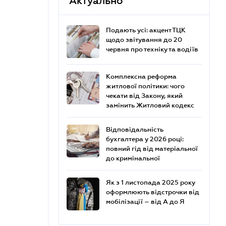
Актуально
Подають усі: акцент ТЦК
щодо звітування до 20
червня про техніку та водіїв
Комплексна реформа
житлової політики: чого
чекати від Закону, який
замінить Житловий кодекс
Відповідальність
бухгалтера у 2026 році:
повний гід від матеріальної
до кримінальної
Як з 1 листопада 2025 року
оформлюють відстрочки від
мобілізації – від А до Я