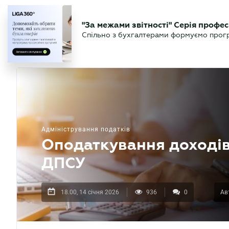
БІЗНЕСУ
ЮРИСТУ
БУ
"За межами звітності" Серія профес
БУХГАЛТЕР
Новини
Аналітика
Календа
Спільно з бухгалтерами формуємо програ
.UA
Адміністрування податків
Оподаткування доходів
ДПСУ
18.00, 14 січня 2026
936
0
Ав