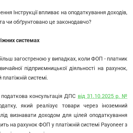
ення Інструкції впливає на оподаткування доходів,
 та чи обґрунтовано це законодавчо?
тіжних системах
більш загостреною у випадках, коли ФОП - платник
вичайної підприємницької діяльності на рахунок,
 платіжній системі.
а податкова консультація ДПС
від 31.10.2025 р. №
одатку, який реалізує товари через іноземний
слід визнавати доходом для цілей оподаткування
ть на рахунок ФОП у платіжній системі Payoneer з