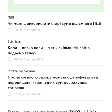
ПДВ
Чи можна використати старі суми від’ємного ПДВ
18.00, 7 серпня 2018
Звітність
Коли – два, а коли – п'ять: скільки фінзвітів
подаємо тепер
09.45, 7 серпня 2018
РРО та розрахунки
Протягом якого строку можуть оштрафувати за
перевищення граничних сум розрахунків
готівкою
15.15, 6 серпня 2018
Головні новини минулого тижня (30.07 - 05.08)