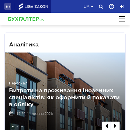
UA
БУХГАЛТЕР
.UA
Аналітика
Персонал
Витрати на проживання іноземних
спеціалістів: як оформити й показати
в обліку
17.50, 11 червня 2026