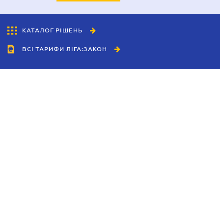
КАТАЛОГ РІШЕНЬ
ВСІ ТАРИФИ ЛІГА:ЗАКОН
Співробітництво
Агенти
Дилери
Політика конфіденційності
Умови використання сайту
Реклама
Блог
Новини компанії
Керівництва
Каталоги компаній