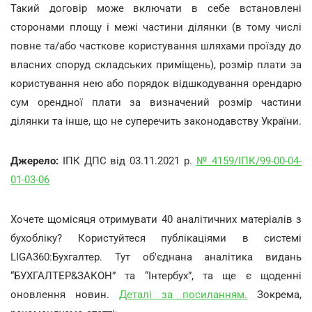
Такий договір може включати в себе встановлені
сторонами площу і межі частини ділянки (в тому числі
повне та/або часткове користування шляхами проїзду до
власних споруд складських приміщень), розмір плати за
користування нею або порядок відшкодування орендарю
сум орендної плати за визначений розмір частини
ділянки та інше, що не суперечить законодавству України.
Джерело:
ІПК ДПС від 03.11.2021 р.
№ 4159/ІПК/99-00-04-
01-03-06
Хочете щомісяця отримувати 40 аналітичних матеріалів з
бухобліку? Користуйтеся публікаціями в системі
LIGA360:Бухгалтер. Тут об'єднана аналітика видань
“БУХГАЛТЕР&ЗАКОН” та “Інтербух”, та ще є щоденні
оновлення новин.
Деталі за посиланням.
Зокрема,