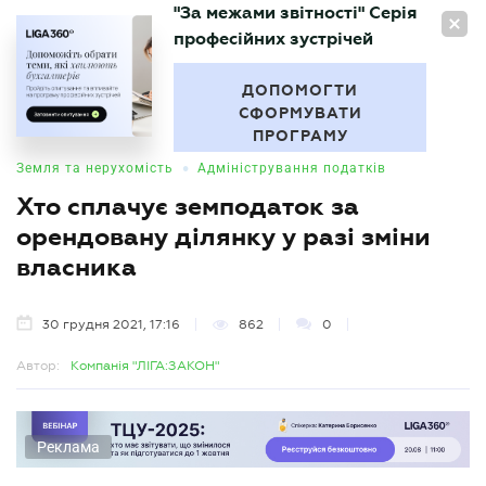
"За межами звітності" Серія
UA
професійних зустрічей
БУХГАЛТЕР
.UA
ДОПОМОГТИ
СФОРМУВАТИ
ПРОГРАМУ
•
Земля та нерухомість
Адміністрування податків
Хто сплачує земподаток за
орендовану ділянку у разі зміни
власника
30 грудня 2021, 17:16
862
0
Автор:
Компанія "ЛІГА:ЗАКОН"
Реклама