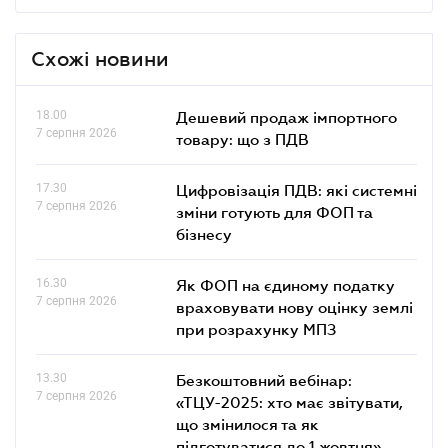
Схожі новини
18.00
Дешевий продаж імпортного
7 серпня 2026
товару: що з ПДВ
17.30
Цифровізація ПДВ: які системні
7 серпня 2026
зміни готують для ФОП та
бізнесу
16.30
Як ФОП на єдиному податку
7 серпня 2026
враховувати нову оцінку землі
при розрахунку МПЗ
13.30
Безкоштовний вебінар:
7 серпня 2026
«ТЦУ-2025: хто має звітувати,
що змінилося та як
підготуватися до 1 жовтня»