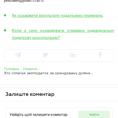
рекомендуємо статті:
Як оскаржити результати податкових перевірок
;
Коли є сенс оскаржувати отриману індивідуальну
податкову консультацію?
Головна
/
Новини
/
Хто сплачує земподаток за орендовану ділянку у разі зміни власника
Залиште коментар
Увійдіть щоб залишити коментар
увійти