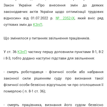
Закон України «Про внесення змін до деяких
законодавчих актів України щодо оптимізації трудових
відносин» від 01.07.2022 р.
№ 2352-IX
, який вніс ряд
суттєвих змін до
КЗпП
.
Що змінилося у питаннях звільнення працівників.
У ст. 36
КЗпП
частину першу доповнили пунктами 8-1, 8-2
і 8-3, тобто додано наступні підстави для звільнення:
- смерть роботодавця - фізичної особи або набрання
законної сили рішенням суду про визнання такої
фізичної особи безвісно відсутньою чи про оголошення її
померлою ( п. 8-1 ст. 36);
- смерть працівника, визнання його судом безвісно