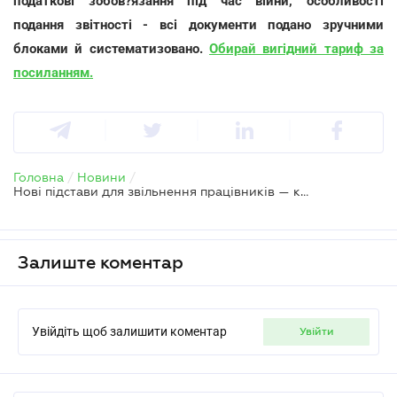
податкові зобов?язання під час війни, особливості
подання звітності - всі документи подано зручними
блоками й систематизовано.
Обирай вигідний тариф за
посиланням.
Головна
/
Новини
/
Нові підстави для звільнення працівників — коментар Мінекономіки
Залиште коментар
Увійдіть щоб залишити коментар
увійти