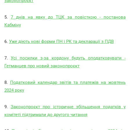
законопроєкт
5.
7 днів на явку до ТЦК за повісткою - постанова
Кабміну
6.
Уже діють нові форми ПН і РК та декларації з ПДВ
7.
Усі посилки з-за кордону будуть оподатковувати -
Гетманцев про новий законопроєкт
8.
Податковий календар звітів та платежів на жовтень
2024 року
9.
Законопроєкт про історичне збільшення податків у
комітеті підтримали до другого читання