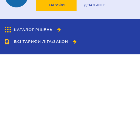
ТАРИФИ
ДЕТАЛЬНІШЕ
КАТАЛОГ РІШЕНЬ
ВСІ ТАРИФИ ЛІГА:ЗАКОН
Співробітництво
Агенти
Дилери
Політика конфіденційності
Умови використання сайту
Реклама
Блог
Новини компанії
Керівництва