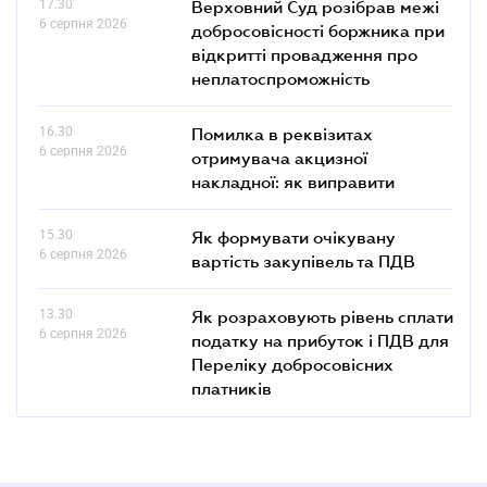
17.30
Верховний Суд розібрав межі
6 серпня 2026
добросовісності боржника при
відкритті провадження про
неплатоспроможність
16.30
Помилка в реквізитах
6 серпня 2026
отримувача акцизної
накладної: як виправити
15.30
Як формувати очікувану
6 серпня 2026
вартість закупівель та ПДВ
13.30
Як розраховують рівень сплати
6 серпня 2026
податку на прибуток і ПДВ для
Переліку добросовісних
платників