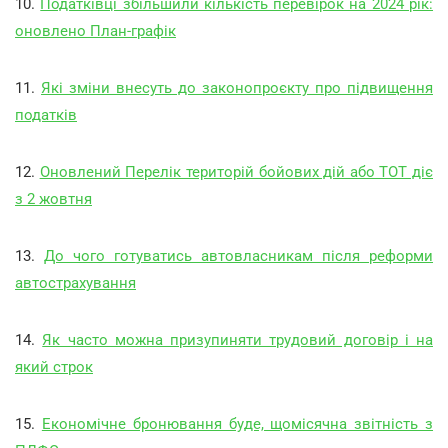
10.
Податківці збільшили кількість перевірок на 2024 рік:
оновлено План-графік
11.
Які зміни внесуть до законопроєкту про підвищення
податків
12.
Оновлений Перелік територій бойових дій або ТОТ діє
з 2 жовтня
13.
До чого готуватись автовласникам після реформи
автострахування
14.
Як часто можна призупиняти трудовий договір і на
який строк
15.
Економічне бронювання буде, щомісячна звітність з