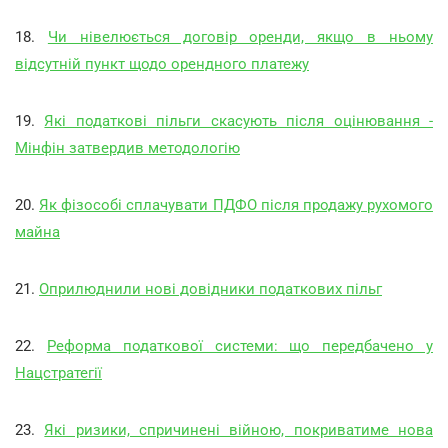
18.
Чи нівелюється договір оренди, якщо в ньому
відсутній пункт щодо орендного платежу
19.
Які податкові пільги скасують після оцінювання -
Мінфін затвердив методологію
20.
Як фізособі сплачувати ПДФО після продажу рухомого
майна
21.
Оприлюднили нові довідники податкових пільг
22.
Реформа податкової системи: що передбачено у
Нацстратегії
23.
Які ризики, спричинені війною, покриватиме нова