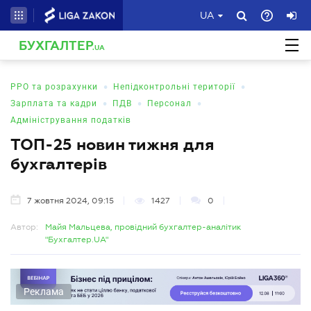
UA
БУХГАЛТЕР
.UA
•
•
РРО та розрахунки
Непідконтрольні території
•
•
•
Зарплата та кадри
ПДВ
Персонал
Адміністрування податків
ТОП-25 новин тижня для
бухгалтерів
7 жовтня 2024, 09:15
1427
0
Автор:
Майя Мальцева, провідний бухгалтер-аналітик
"Бухгалтер.UA"
Реклама