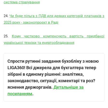
система страхування
24.
Чи буде пільга з ПДВ для деяких категорій платників з
2025 року - законопроєкт в Раді
25.
Кому частково компенсують вартість придбаної
української техніки та енергообладнання
Спрости рутинні завдання бухобліку з новою
LIGA360! Всі джерела для бухгалтера тепер
зібрані в єдиному рішенні: аналітика,
законодавство, ситуації, коментарі та роз?
яснення держорганів.
Детальніше за
посиланням
.