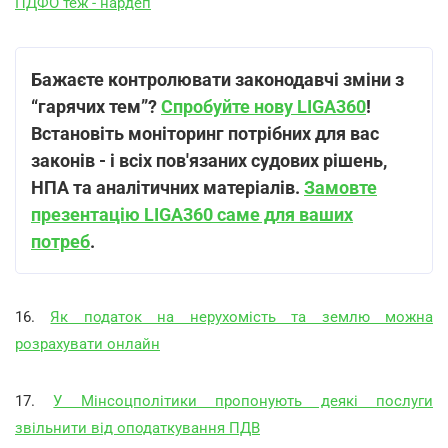
ПДФО теж - нардеп
Бажаєте контролювати законодавчі зміни з
“гарячих тем”?
Спробуйте нову LIGA360
!
Встановіть моніторинг потрібних для вас
законів - і всіх пов'язаних судових рішень,
НПА та аналітичних матеріалів.
Замовте
презентацію LIGA360 саме для ваших
потреб
.
16.
Як податок на нерухомість та землю можна
розрахувати онлайн
17.
У Мінсоцполітики пропонують деякі послуги
звільнити від оподаткування ПДВ