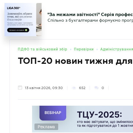
БІЗНЕСУ
ЮРИСТУ
БУ
"За межами звітності" Серія профес
БУХГАЛТЕР
Новини
Аналітика
Календа
Спільно з бухгалтерами формуємо програ
.UA
•
•
ПДФО та військовий збір
Перевірки
Адміністрування
ТОП-20 новин тижня для
13 квітня 2026, 09:30
652
0
Реклама