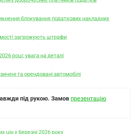
икнення блокування податкових накладних
хомості загрожують штрафи
2026 році: увага на деталі
зичені та орендовані автомобілі
завжди під рукою.
Замов
презентацію
 цін у березні 2026 року