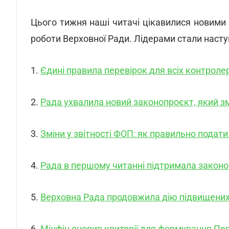
Цього тижня наші читачі цікавилися новими
роботи Верховної Ради. Лідерами стали насту
1.
Єдині правила перевірок для всіх контролер
2.
Рада ухвалила новий законопроєкт, який з
3.
Зміни у звітності ФОП: як правильно подат
4.
Рада в першому читанні підтримала закон
5.
Верховна Рада продовжила дію підвищених 
6.
Мінфін оновив критерії для формування Пер