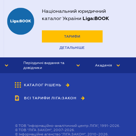
Національний юридичний
Liga:BOOK
каталог України
ТАРИФИ
ДЕТАЛЬНІШЕ
Періодичні видання та
Академія
довідники
ЮРИСТ&ЗАКОН
АКАДЕМІЯ ЛІГА:ЗАКОН
КАТАЛОГ РІШЕНЬ
БУХГАЛТЕР&ЗАКОН
ВСІ ТАРИФИ ЛІГА:ЗАКОН
ВІСНИК МСФЗ
ІНТЕРБУХ
ОСОБИСТИЙ ЕКСПЕРТ
©
ТОВ "інформаційно-аналітичний центр ЛІГА", 1991-2026.
©
ТОВ "ЛІГА ЗАКОН", 2007-2026.
©
Інформаційне агенство "ЛІГА:ЗАКОН", 2010-2026.