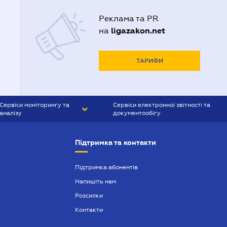
Реклама та PR
ligazakon.net
на
ТАРИФИ
Сервіси моніторингу та
Сервіси електронної звітності та
аналізу
документообігу
CONTR AGENT
Liga:REPORT
Підтримка та контакти
SMS-МАЯК
VERDICTUM
Підтримка абонентів
Напишіть нам
SEMANTRUM
Розсилки
SMS-МАЯК ІПОТЕКА
Контакти