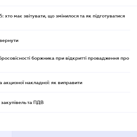
 хто має звітувати, що змінилося та як підготуватися
овернути
бросовісності боржника при відкритті провадження про
 акцизної накладної: як виправити
 закупівель та ПДВ