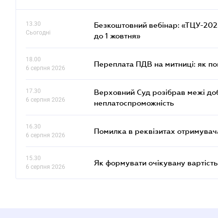
13.30
Безкоштовний вебінар: «ТЦУ-2025:
Сьогодні
до 1 жовтня»
18.00
Переплата ПДВ на митниці: як п
6 серпня 2026
17.30
Верховний Суд розібрав межі до
6 серпня 2026
неплатоспроможність
16.30
Помилка в реквізитах отримувача
6 серпня 2026
15.30
Як формувати очікувану вартість
6 серпня 2026