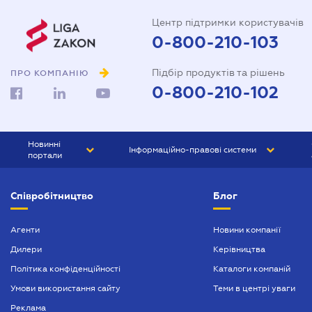
Центр підтримки користувачів
0-800-210-103
Підбір продуктів та рішень
ПРО КОМПАНІЮ
0-800-210-102
Новинні
Інформаційно-правові системи
портали
ЮРЛІГА
Право України
Співробітництво
Блог
БІЗНЕС
ГРАНД
БУХГАЛТЕР.ua
ПРАЙМ
Агенти
Новини компанії
Дилери
Керівництва
БУХГАЛТЕР ПРОФ
Політика конфіденційності
Каталоги компаній
ЮРИСТ ПРОФ
Умови використання сайту
Теми в центрі уваги
ЮРИСТ
Реклама