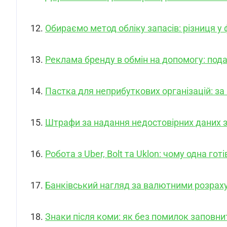
12.
Обираємо метод обліку запасів: різниця у 
13.
Реклама бренду в обмін на допомогу: пода
14.
Пастка для неприбуткових організацій: з
15.
Штрафи за надання недостовірних даних 
16.
Робота з Uber, Bolt та Uklon: чому одна гот
17.
Банківський нагляд за валютними розраху
18.
Знаки після коми: як без помилок заповнит