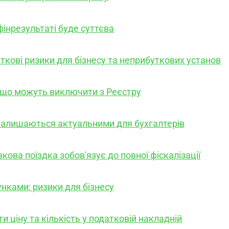
фінрезультаті буде суттєва
ткові ризики для бізнесу та неприбуткових установ
а що можуть виключити з Реєстру
залишаються актуальними для бухгалтерів
івкова поїздка зобов'язує до повної фіскалізації
нками: ризики для бізнесу
и ціну та кількість у податковій накладній