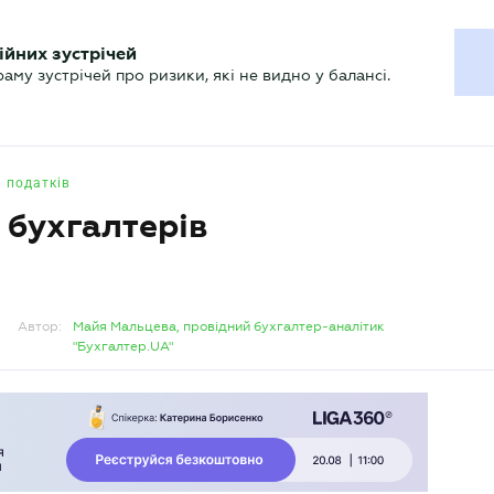
ХГАЛТЕРУ
ійних зустрічей
р
Актуально
му зустрічей про ризики, які не видно у балансі.
 податків
 бухгалтерів
Автор:
Майя Мальцева, провідний бухгалтер-аналітик
"Бухгалтер.UA"