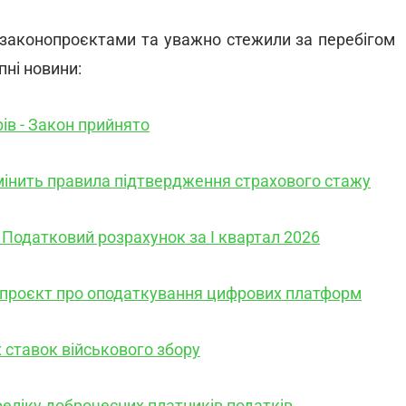
 законопроєктами та уважно стежили за перебігом
пні новини:
ів - Закон прийнято
мінить правила підтвердження страхового стажу
и Податковий розрахунок за І квартал 2026
опроєкт про оподаткування цифрових платформ
ставок військового збору
еліку доброчесних платників податків