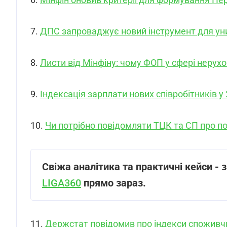
7.
ДПС запроваджує новий інструмент для ун
8.
Листи від Мінфіну: чому ФОП у сфері неру
9.
Індексація зарплати нових співробітників у 
10.
Чи потрібно повідомляти ТЦК та СП про по
Свіжа аналітика та практичні кейси - 
LIGA360
прямо зараз.
11.
Держстат повідомив про індекси споживчих