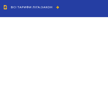
ВСІ ТАРИФИ ЛІГА:ЗАКОН
Співробітництво
Агенти
Дилери
Політика конфіденційності
Умови використання сайту
Реклама
Блог
Новини компанії
Керівництва
Каталоги компаній
Теми в центрі уваги
Підтримка та контакти