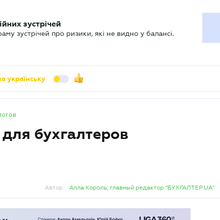
УХГАЛТЕРУ
ійних зустрічей
арь
Актуально
му зустрічей про ризики, які не видно у балансі.
а українську
логов
 для бухгалтеров
Автор:
Алла Король, главный редактор "БУХГАЛТЕР.UA"