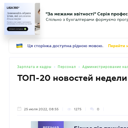
БИЗНЕСУ
ЮРИСТУ
Б
"За межами звітності" Серія профес
БУХГАЛТЕР
Новости
Аналитика
Календ
Спільно з бухгалтерами формуємо програ
.UA
Ця сторінка доступна рідною мовою.
Перейти н
•
•
Зарплата и кадры
Персонал
Администрирование на
ТОП-20 новостей недели
25 июля 2022, 08:55
1275
0