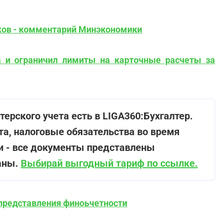
ков - комментарий Минэкономики
а и ограничил лимиты на карточные расчеты за
ерского учета есть в LIGA360:Бухгалтер.
а, налоговые обязательства во время
ти - все документы представлены
аны.
Выбирай выгодный тариф по ссылке.
 представления финоьчетности