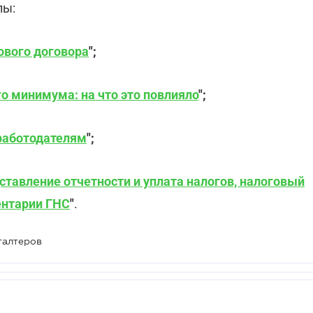
лы:
ового договора
";
о минимума: на что это повлияло
";
 работодателям
";
ставление отчетности и уплата налогов, налоговый
ентарии ГНС
"
.
галтеров