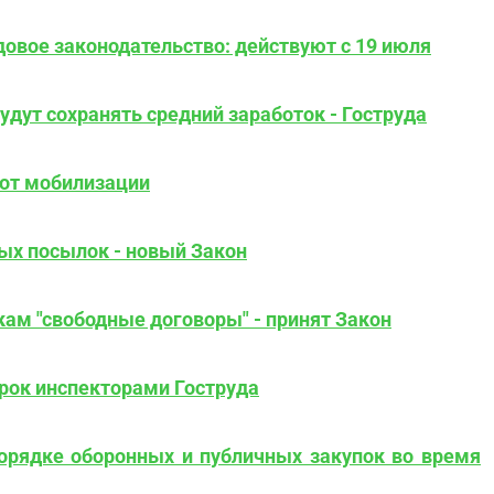
овое законодательство: действуют с 19 июля
дут сохранять средний заработок - Гоструда
 от мобилизации
х посылок - новый Закон
ам "свободные договоры" - принят Закон
рок инспекторами Гоструда
орядке оборонных и публичных закупок во время