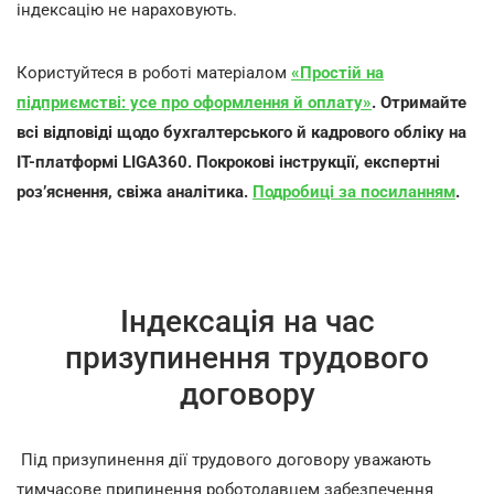
індексацію не нараховують.
Користуйтеся в роботі матеріалом
«Простій на
підприємстві: усе про оформлення й оплату»
.
Отримайте
всі відповіді щодо бухгалтерського й кадрового обліку на
ІТ-платформі
LIGA
360.
Покрокові інструкції, експертні
роз’яснення, свіжа аналітика.
Подробиці за посиланням
.
Індексація на час
призупинення трудового
договору
Під призупинення дії трудового договору уважають
тимчасове припинення роботодавцем забезпечення