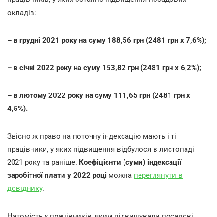
окладів:
– в грудні 2021 року на суму 188,56 грн (2481 грн х 7,6%);
– в січні 2022 року на суму 153,82 грн (2481 грн х 6,2%);
– в лютому 2022 року на суму 111,65 грн (2481 грн х
4,5%).
Звісно ж право на поточну індексацію мають і ті
працівники, у яких підвищення відбулося в листопаді
2021 року та раніше.
Коефіцієнти (суми) індексації
заробітної плати у 2022 році
можна
переглянути в
довіднику
.
Натомість у працівників, яким підвищували посадові