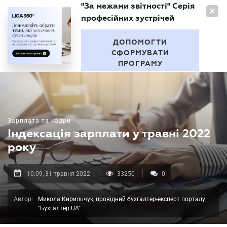
"За межами звітності" Серія
UA
професійних зустрічей
БУХГАЛТЕР
.UA
ДОПОМОГТИ
СФОРМУВАТИ
ПРОГРАМУ
Зарплата та кадри
Індексація зарплати у травні 2022
року
10.09, 31 травня 2022
33250
0
Автор:
Микола Кирильчук, провідний бухгалтер-експерт порталу
"Бухгалтер.UA"