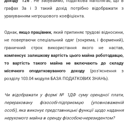
доходу "126"
. Не забуваймо, податкова наполягає, що в
графах 3а і 3 такий дохід потрібно відображати з
урахуванням негрошового коефіцієнта.
Однак,
якщо працівник
, який припиняє трудові відносини,
не повертаючи спеціальний одяг (зокрема, і формений),
граничний строк використання якого не настав,
компенсує залишкову вартість цього майна роботодавцю,
то вартість такого майна не включають до складу
місячного оподатковуваного доходу
(роз'яснення з
розділу 103.04 модуля БАЗА ПОДАТКОВИХ ЗНАНЬ).
Чи відображати у формі № 1ДФ суму орендної плати,
перераховану фізособі-підприємцю (уповноваженій
особі), яка виконує представницькі функції щодо надання
нерухомого майна в оренду фізсобою-нерезидентом?