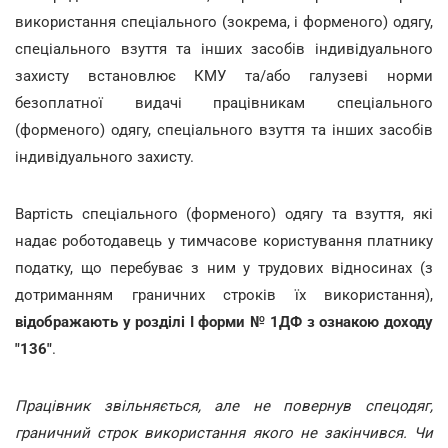
використання спеціального (зокрема, і форменого) одягу,
спеціального взуття та інших засобів індивідуального
захисту встановлює КМУ та/або галузеві норми
безоплатної видачі працівникам спеціального
(форменого) одягу, спеціального взуття та інших засобів
індивідуального захисту.
Вартість спеціального (форменого) одягу та взуття, які
надає роботодавець у тимчасове користування платнику
податку, що перебуває з ним у трудових відносинах (з
дотриманням граничних строків їх використання),
відображають у
розділі І форми № 1ДФ
з
ознакою доходу
"136"
.
Працівник звільняється, але не повернув спецодяг,
граничний строк використання якого не закінчився. Чи