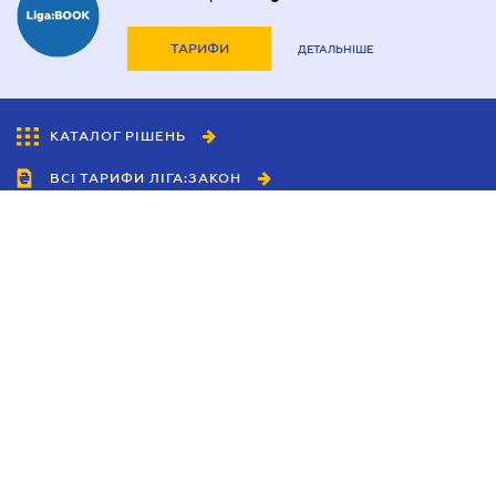
ТАРИФИ
ДЕТАЛЬНІШЕ
КАТАЛОГ РІШЕНЬ
ВСІ ТАРИФИ ЛІГА:ЗАКОН
Співробітництво
Агенти
Дилери
Політика конфіденційності
Умови використання сайту
Реклама
Блог
Новини компанії