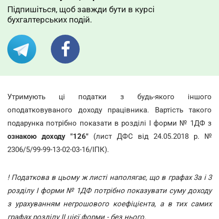
Підпишіться, щоб завжди бути в курсі
бухгалтерських подій.
Утримують ці податки з будь-якого іншого
оподатковуваного доходу працівника. Вартість такого
подарунка потрібно показати в розділі І форми № 1ДФ з
ознакою доходу "126"
(лист ДФС від 24.05.2018 р. №
2306/5/99-99-13-02-03-16/ІПК).
! Податкова в цьому ж листі наполягає, що в графах 3а і 3
розділу І форми № 1ДФ потрібно показувати суму доходу
з урахуванням негрошового коефіцієнта, а в тих самих
графах розділу ІІ цієї форми - без нього.