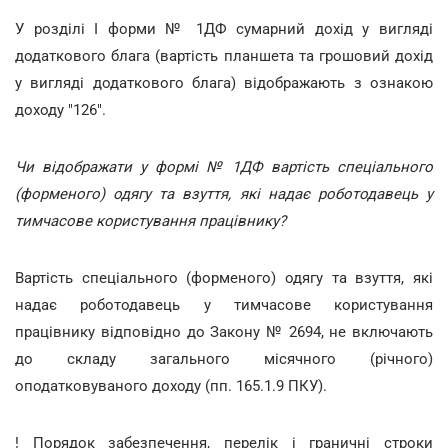
У розділі І форми № 1ДФ сумарний дохід у вигляді
додаткового блага (вартість планшета та грошовий дохід
у вигляді додаткового блага) відображають з ознакою
доходу "126".
Чи відображати у формі № 1ДФ вартість спеціального
(форменого) одягу та взуття, які надає роботодавець у
тимчасове користування працівнику?
Вартість спеціального (форменого) одягу та взуття, які
надає роботодавець у тимчасове користування
працівнику відповідно до Закону № 2694, не включають
до складу загального місячного (річного)
оподатковуваного доходу (пп. 165.1.9 ПКУ).
! Порядок забезпечення, перелік і граничні строки