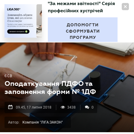
"За межами звітності" Серія
UA
професійних зустрічей
БУХГАЛТЕР
.UA
ДОПОМОГТИ
СФОРМУВАТИ
ПРОГРАМУ
ЄСВ
Оподаткування ПДФО та
заповнення форми № 1ДФ
09.45, 17 липня 2018
3438
0
Автор:
Компанія "ЛІГА:ЗАКОН"