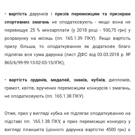
•
вартість
дарунків і
призів переможцям та призерам
спортивних змагань
не оподатковують - якщо вона не
перевищує 25 % мінзарплати (у 2018 році - 930,75 грн) у
розрахунку на місяць (пп. 165.1.39 ПКУ). Якщо вартість
призу більша, то оподаткуванню як додаткове благо
підлягає вся сума дарунка (лист ДФС від 03.03.2018 р. №
865/6/99-99-13-02-03-15/ІПК);
•
вартість орденів, медалей, знаків, кубків
, дипломів,
грамот, квітів, вручених переможцям конкурсів і змагань,
не оподатковують (пп. 165.1.38 ПКУ).
Отже, приз у вигляді кубка не підлягає оподаткуванню на
підставі пп. 165.1.38 ПКУ, а приз переможцю конкурсу у
вигляді планшета (цінного дарунка вартістю 4500 грн) є