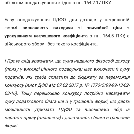
об'єктом оподаткування згідно з пп. 164.2.17 ПКУ.
Базу оподаткування ПДФО для доходів у негрошовій
формі
визначають виходячи зі звичайної ціни з
урахуванням негрошового коефіцієнта
з пп. 164.5 ПКУ, а
військового збору - без такого коефіцієнта.
! Проте слід врахувати, що сума наданого фізособі доходу
(призу у вигляді цінного подарунка) має включати й суму
податків, які треба сплатити до бюджету за переможця
конкурсу (лист ДФС від 07.02.2017 р. № 1770/5/99-99-13-02-
03-16). Тому переможцю конкурсу потрібно нарахувати
суму додаткового блага ще й у грошовій формі, що дасть
можливість утримати ПДФО та військовий збір із
вартості призу (планшета) і додаткового блага в грошовій
формі.