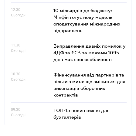
12.30
10 мільярдів до бюджету:
Сьогодні
Мінфін готує нову модель
оподаткування міжнародних
відправлень
11.30
Виправлення давніх помилок у
Сьогодні
4ДФ та ЄСВ за межами 1095
днів має свої особливості
10.30
Фінансування від партнерів та
Сьогодні
пільги з мита: що зміниться для
виконавців оборонних
контрактів
09.30
ТОП-15 новин тижня для
Сьогодні
бухгалтерів