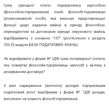
Суму орендної плати, перераховану юрособою
(фізособою-підприємцем) іншій фізособі-підприємцю
(уповноваженій особі), яка виконує представницькі
функції щодо надання майна в оренду фізособою-
нерезидентом за договором оренди нерухомого майна,
відображають з ознакою "157" (роз'яснення з розділу
103.25 модуля БАЗА ПОДАТКОВИХ ЗНАНЬ).
Як відображати у формі № 1ДФ суму попередньої оплати,
яку повертає фізособа-підприємець юрособі у зв'язку з
розірванням договору?
У разі нарахування (виплати) доходів підприємцям
податковий агент відображає у формі № 1ДФ доходи,
виплачені на користь фізосіб-підприємців.