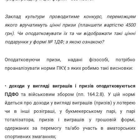
Заклад культури проводитиме конкурс, переможцям
якого вручатимуть цінні призи (планшети вартістю 4500
грн). Чи оподатковувати їх та чи відображати такі цінні
подарунки у формі № 1ДФ; з якою ознакою?
Оподатковуючи призи, надані фізособі, потрібно
проаналізувати норми ПКУ, з яких робимо такі висновки:
•
доходи у вигляді виграшів і призів оподатковуються
ПДФО
та військовим збором (пп. 164.2.8). У цій нормі
йдеться про доходи у вигляді виграшів (призів) у лотерею
чи в інші розіграші, у букмекерському парі, у парі
тоталізатора, призів і виграшів у грошовій формі,
одержаних за перемогу та/або участь в аматорських
спортивних змаганнях;