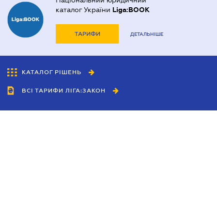
Національний юридичний
каталог України
Liga:BOOK
ТАРИФИ
ДЕТАЛЬНІШЕ
КАТАЛОГ РІШЕНЬ
ВСІ ТАРИФИ ЛІГА:ЗАКОН
Співробітництво
Агенти
Дилери
Політика конфіденційності
Умови використання сайту
Реклама
Блог