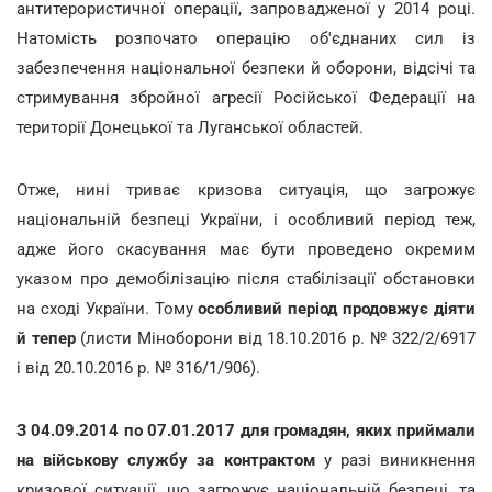
антитерористичної операції, запровадженої у 2014 році.
Натомість розпочато операцію об'єднаних сил із
забезпечення національної безпеки й оборони, відсічі та
стримування збройної агресії Російської Федерації на
території Донецької та Луганської областей.
Отже, нині триває кризова ситуація, що загрожує
національній безпеці України, і особливий період теж,
адже його скасування має бути проведено окремим
указом про демобілізацію після стабілізації обстановки
на сході України. Тому
особливий період продовжує діяти
й тепер
(листи Міноборони від 18.10.2016 р. № 322/2/6917
і від 20.10.2016 р. № 316/1/906).
З 04.09.2014 по 07.01.2017 для громадян, яких приймали
на військову службу за контрактом
у разі виникнення
кризової ситуації, що загрожує національній безпеці, та