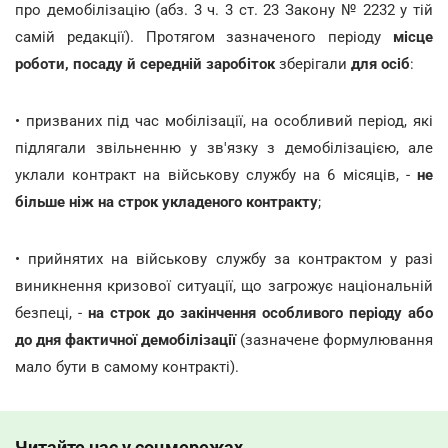
про демобілізацію (абз. 3 ч. 3 ст. 23 Закону № 2232 у тій
самій редакції). Протягом зазначеного періоду
місце
роботи, посаду й середній заробіток
зберігали
для осіб
:
• призваних під час мобілізації, на особливий період, які
підлягали звільненню у зв'язку з демобілізацією, але
уклали контракт на військову службу на 6 місяців, -
не
більше ніж на строк укладеного контракту
;
• прийнятих на військову службу за контрактом у разі
виникнення кризової ситуації, що загрожує національній
безпеці, -
на строк до закінчення особливого періоду або
до дня фактичної демобілізації
(зазначене формулювання
мало бути в самому контракті).
Читайте нас у соцмережах