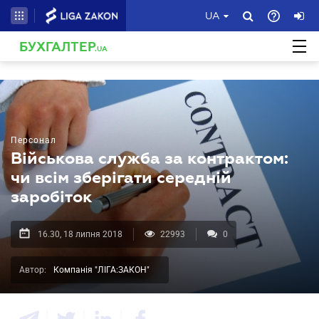
UA
БУХГАЛТЕР
.UA
Персонал
Військова служба за контрактом:
чи всім зберігати середній
заробіток
16.30, 18 липня 2018
22993
0
Автор:
Компанія "ЛІГА:ЗАКОН"