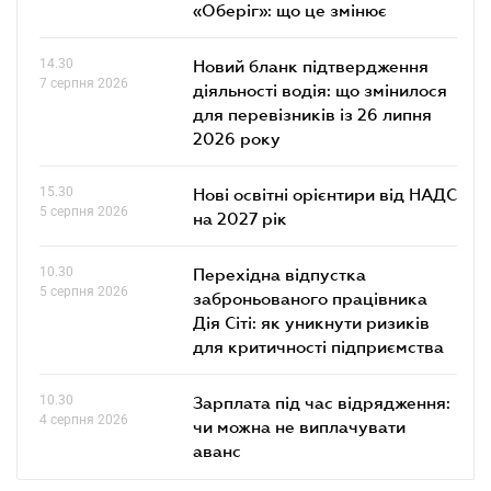
«Оберіг»: що це змінює
14.30
Новий бланк підтвердження
7 серпня 2026
діяльності водія: що змінилося
для перевізників із 26 липня
2026 року
15.30
Нові освітні орієнтири від НАДС
5 серпня 2026
на 2027 рік
10.30
Перехідна відпустка
5 серпня 2026
заброньованого працівника
Дія Сіті: як уникнути ризиків
для критичності підприємства
10.30
Зарплата під час відрядження:
4 серпня 2026
чи можна не виплачувати
аванс