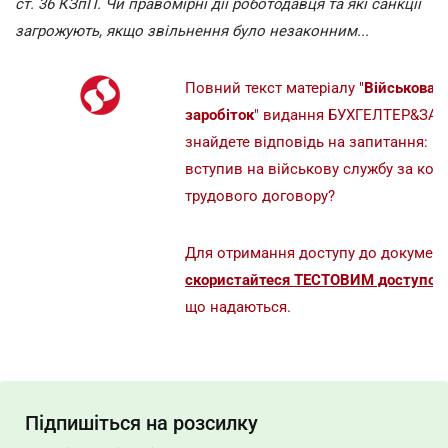
ст. 36 КЗпП. Чи правомірні дії роботодавця та які санкції
загрожують, якщо звільнення було незаконним...
Повний текст матеріалу "
Військова с
заробіток
" видання БУХГЕЛТЕР&ЗАК
знайдете відповідь на запитання:
Чи
вступив на військову службу за конт
трудового договору?
Для отримання доступу до документ
скористайтеся ТЕСТОВИМ доступом 
що надаються.
Підпишіться на розсилку