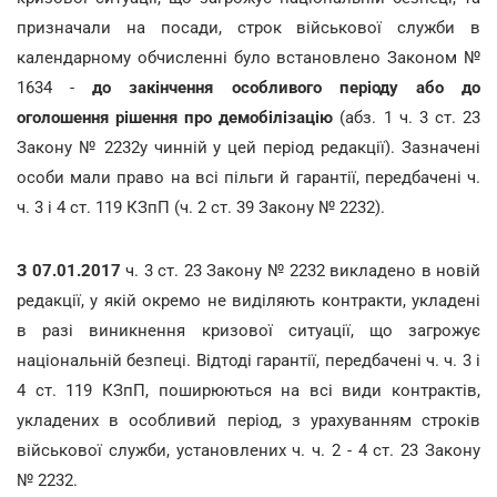
призначали на посади, строк військової служби в
календарному обчисленні було встановлено Законом №
1634 -
до закінчення особливого періоду або до
оголошення рішення про демобілізацію
(абз. 1 ч. 3 ст. 23
Закону № 2232у чинній у цей період редакції). Зазначені
особи мали право на всі пільги й гарантії, передбачені ч.
ч. 3 і 4 ст. 119 КЗпП (ч. 2 ст. 39 Закону № 2232).
З 07.01.2017
ч. 3 ст. 23 Закону № 2232 викладено в новій
редакції, у якій окремо не виділяють контракти, укладені
в разі виникнення кризової ситуації, що загрожує
національній безпеці. Відтоді гарантії, передбачені ч. ч. 3 і
4 ст. 119 КЗпП, поширюються на всі види контрактів,
укладених в особливий період, з урахуванням строків
військової служби, установлених ч. ч. 2 - 4 ст. 23 Закону
№ 2232.