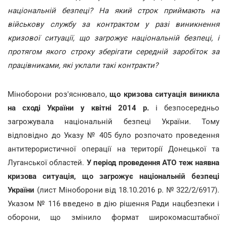
національній безпеці? На який строк приймають на
військову службу за контрактом у разі виникнення
кризової ситуації, що загрожує національній безпеці, і
протягом якого строку зберігати середній заробіток за
працівниками, які уклали такі контракти?
Міноборони роз'яснювало,
що кризова ситуація виникла
на сході України у квітні 2014 р.
і безпосередньо
загрожувала національній безпеці України. Тому
відповідно до Указу № 405 було розпочато проведення
антитерористичної операції на території Донецької та
Луганської областей.
У період проведення АТО теж наявна
кризова ситуація, що загрожує національній безпеці
України
(лист Міноборони від 18.10.2016 р. № 322/2/6917).
Указом № 116 введено в дію рішення Ради нацбезпеки і
оборони, що змінило формат широкомасштабної