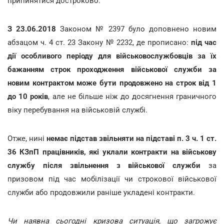
припинятися достроково.
З 23.06.2018
Законом № 2397 було доповнено новим
абзацом ч. 4 ст. 23 Закону № 2232, де прописано:
під час
дії особливого періоду для військовослужбовців за їх
бажанням строк проходження військової служби за
новим контрактом може бути продовжено на строк від 1
до 10 років
, але не більше ніж до досягнення граничного
віку перебування на військовій службі.
Отже, нині
немає підстав звільняти на підставі
п. 3 ч. 1 ст.
36 КЗпП
працівників, які уклали контракти на військову
службу після звільнення з військової служби
за
призовом під час мобілізації чи строкової військової
служби або продовжили раніше укладені контракти.
Чи наявна сьогодні кризова ситуація, що загрожує