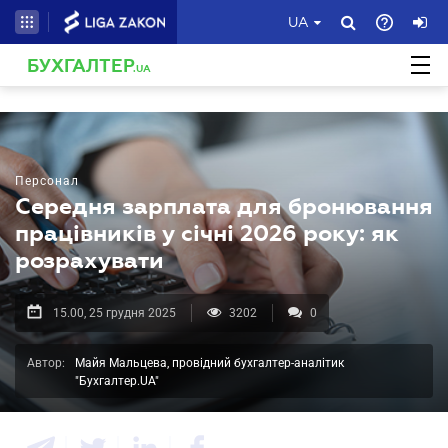
UA
БУХГАЛТЕР
.UA
Персонал
Середня зарплата для бронювання
працівників у січні 2026 року: як
розрахувати
15.00, 25 грудня 2025
3202
0
Автор:
Майя Мальцева, провідний бухгалтер-аналітик
"Бухгалтер.UA"