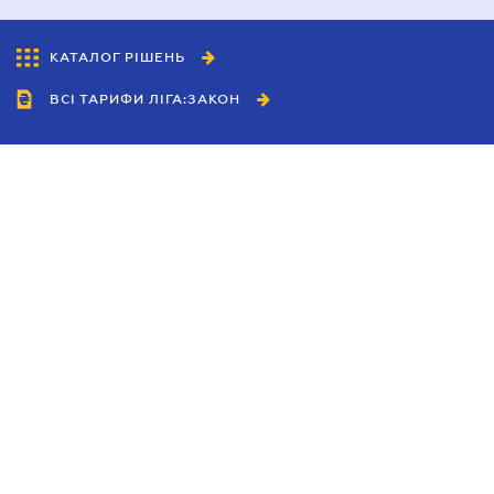
КАТАЛОГ РІШЕНЬ
ВСІ ТАРИФИ ЛІГА:ЗАКОН
Співробітництво
Агенти
Дилери
Політика конфіденційності
Умови використання сайту
Реклама
Блог
Новини компанії
Керівництва
Каталоги компаній