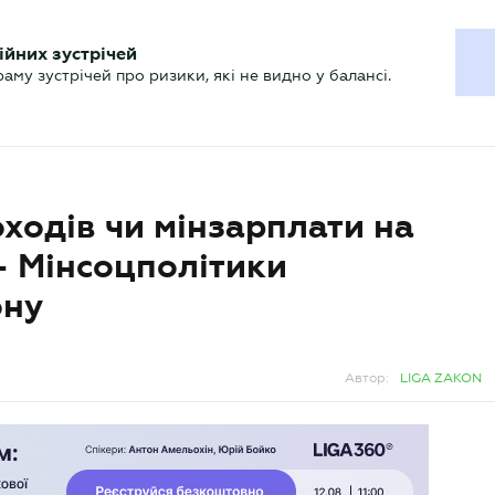
ХГАЛТЕРУ
ійних зустрічей
р
Актуально
му зустрічей про ризики, які не видно у балансі.
оходів чи мінзарплати на
– Мінсоцполітики
ону
Автор:
LIGA ZAKON