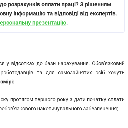
до розрахунків оплати праці? З рішенням
ну інформацію та відповіді від експертів.
персональну презентацію
.
я у відсотках до бази нарахування. Обов'язковий
 роботодавців та для самозайнятих осіб хочуть
змірі:
еску протягом першого року з дати початку сплати
ообов'язкового накопичувального забезпечення;