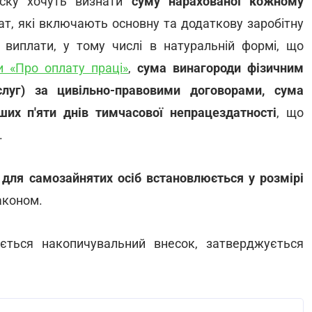
еску хочуть визнати
суму нарахованої кожному
т, які включають основну та додаткову заробітну
і виплати, у тому числі в натуральній формі, що
и «Про оплату праці»
,
сума винагороди фізичним
луг) за цивільно-правовими договорами, сума
их п'яти днів тимчасової непрацездатності
, що
.
у
для самозайнятих осіб встановлюється у розмірі
аконом.
ується накопичувальний внесок, затверджується