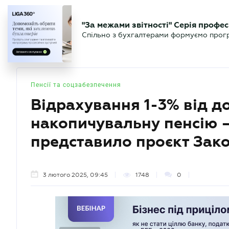
БІЗНЕСУ
ЮРИСТУ
БУ
"За межами звітності" Серія профес
БУХГАЛТЕР
Новини
Аналітика
Календа
Спільно з бухгалтерами формуємо програ
.UA
Пенсії та соцзабезпечення
Відрахування 1-3% від д
накопичувальну пенсію 
представило проєкт Зак
3 лютого 2025, 09:45
1748
0