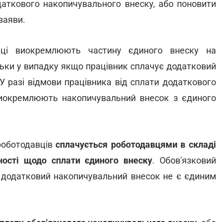
даткового накопичувального внеску, або поновити
заяви.
вці виокремлюють частину єдиного внеску на
ільки у випадку якщо працівник сплачує додатковий
У разі відмови працівника від сплати додаткового
виокремлюють накопичувальний внесок з єдиного
роботодавців
сплачується роботодавцями в складі
ності щодо сплати єдиного внеску
. Обов'язковий
а додатковий накопичувальний внесок не є єдиним