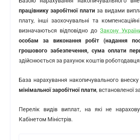
Базою нарахування накопичувального вн
працівнику заробітної плати
за видами випла
плату, інші заохочувальні та компенсаційн
визначаються відповідно до
Закону Україн
особам за виконання робіт (надання пос
грошового забезпечення, сума оплати перш
здійснюється за рахунок коштів роботодавця
База нарахування накопичувального внеск
мінімальної заробітної плати
, встановленої з
Перелік видів виплат, на які не нарахов
Кабінетом Міністрів.