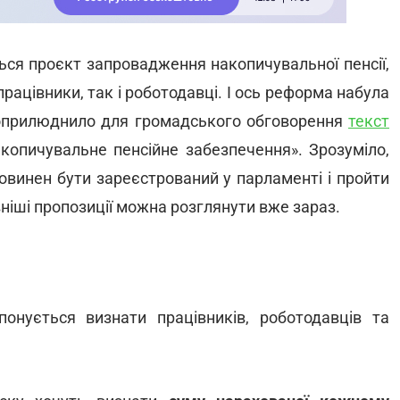
ься проєкт запровадження накопичувальної пенсії,
рацівники, так і роботодавці. І ось реформа набула
и оприлюднило для громадського обговорення
текст
копичувальне пенсійне забезпечення». Зрозуміло,
овинен бути зареєстрований у парламенті і пройти
вніші пропозиції можна розглянути вже зараз.
онується визнати працівників, роботодавців та