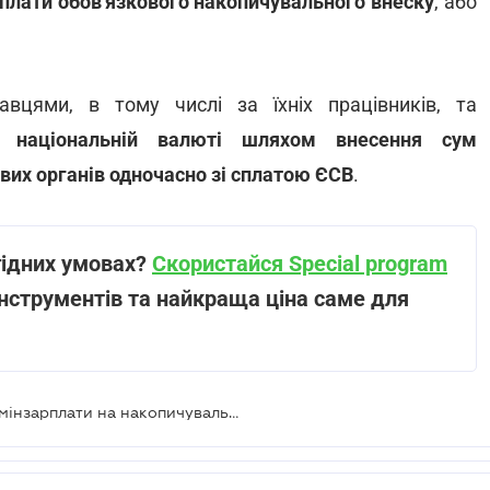
плати обов'язкового накопичувального внеску
, або
вцями, в тому числі за їхніх працівників, та
 національній валюті шляхом внесення сум
вих органів одночасно зі сплатою ЄСВ
.
гідних умовах?
Скористайся Special program
нструментів та найкраща ціна саме для
Відрахування 1-3% від доходів чи мінзарплати на накопичувальну пенсію – Мінсоцполітики представило проєкт Закону