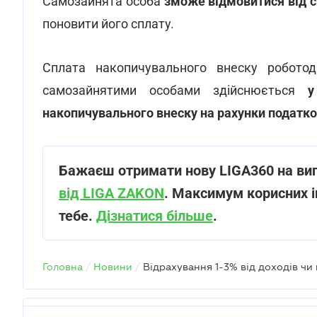
Самозайнята особа
зможе відмовитися від с
поновити його сплату.
Сплата накопичувального внеску роботода
самозайнятими особами здійснюється
у
накопичувального внеску на рахунки податко
Бажаєш отримати нову LIGA360 на ви
від LIGA ZAKON
. Максимум корисних і
тебе.
Дізнатися більше
.
Головна
/
Новини
/