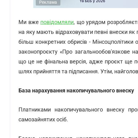
Реклама
Ми вже
повідомляли
, що урядом розробляєт
на яку мають відраховувати певні внески як п
більш конкретних обрисів - Мінсоцполітик
законопроєкту «Про загальнообов'язкове на
що це не фінальна версія, адже проєкт ще п
шлях прийняття та підписання. Утім, найголо
База нарахування накопичувального внеску
Платниками накопичувального внеску проп
самозайнятих осіб.