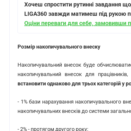
Хочеш спростити рутинні завдання що
LIGA360 завжди матимеш під рукою пов
Оціни переваги для себе, замовивши 
Розмір накопичувального внеску
Накопичувальний внесок буде обчислюватис
накопичувальний внесок для працівників,
встановити однаково для трьох категорій у ро
- 1% бази нарахування накопичувального вн
накопичувальних внесків до системи загальн
- 2% - протягом другого року;