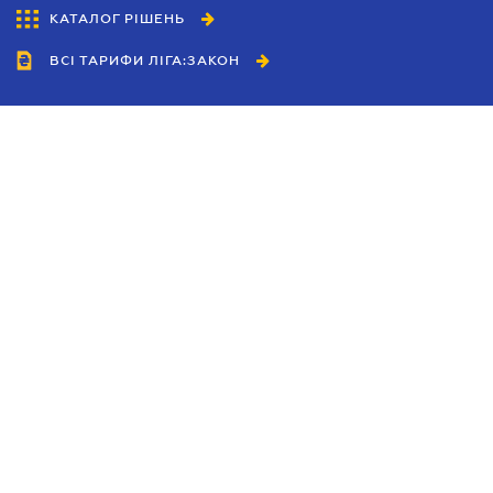
КАТАЛОГ РІШЕНЬ
ВСІ ТАРИФИ ЛІГА:ЗАКОН
Співробітництво
Агенти
Дилери
Політика конфіденційності
Умови використання сайту
Реклама
Блог
Новини компанії
Керівництва
Каталоги компаній
Теми в центрі уваги