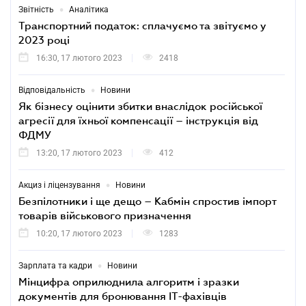
•
Звітність
Аналітика
Транспортний податок: сплачуємо та звітуємо у
2023 році
16:30, 17 лютого 2023
2418
•
Відповідальність
Новини
Як бізнесу оцінити збитки внаслідок російської
агресії для їхньої компенсації – інструкція від
ФДМУ
13:20, 17 лютого 2023
412
•
Акциз і ліцензування
Новини
Безпілотники і ще дещо – Кабмін спростив імпорт
товарів військового призначення
10:20, 17 лютого 2023
1283
•
Зарплата та кадри
Новини
Мінцифра оприлюднила алгоритм і зразки
документів для бронювання ІТ-фахівців