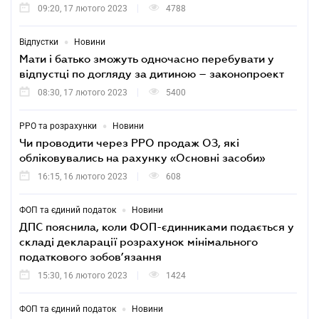
09:20, 17 лютого 2023
4788
•
Відпустки
Новини
Мати і батько зможуть одночасно перебувати у
відпустці по догляду за дитиною – законопроект
08:30, 17 лютого 2023
5400
•
РРО та розрахунки
Новини
Чи проводити через РРО продаж ОЗ, які
обліковувались на рахунку «Основні засоби»
16:15, 16 лютого 2023
608
•
ФОП та єдиний податок
Новини
ДПС пояснила, коли ФОП-єдинниками подається у
складі декларації розрахунок мінімального
податкового зобов’язання
15:30, 16 лютого 2023
1424
•
ФОП та єдиний податок
Новини