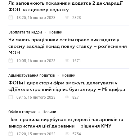
Як заповнюють показники додатка 2 декларації
ФОП на єдиному податку
13:25, 16 лютого 2023
2823
•
Зарплата та кадри
Новини
Чи мають працівники освіти право викладати у
своєму закладі понад повну ставку – роз’яснення
МОН
10:05, 16 лютого 2023
1671
•
Адміністрування податків
Новини
ФОПи і директори фірм зможуть делегувати у
«Дії» електронний підпис бухгалтеру – Мінцифра
09:15, 16 лютого 2023
827
•
Облік в галузях
Новини
Нові правила вирубування дерев і чагарників та
використання цієї деревини – рішення КМУ
17:20, 15 лютого 2023
5754