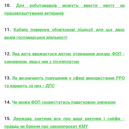
10.
Для роботодавців можуть ввести квоту на
працевлаштування ветеранів
11.
Кабмін повернув обов'язкові ліцензії для ще двох
видів господарської діяльності
12.
Яка дата вважається датою отримання доходу ФОП -
єдинником, якщо чек з післяплатою
13.
Як визначають порушення у сфері використання РРО
та карають за них - ДПС
14.
Чи може ФОП скористатись податковою знижкою
15.
Держава знатиме все про ваші рахунки і сейфи -
правда чи брехня про законопроєкт КМУ