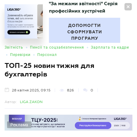
"За межами звітності" Серія
UA
професійних зустрічей
БУХГАЛТЕР
.UA
ДОПОМОГТИ
СФОРМУВАТИ
ПРОГРАМУ
•
•
Звітність
Пенсії та соцзабезпечення
Зарплата та кадри
•
•
Перевірки
Персонал
ТОП-25 новин тижня для
бухгалтерів
28 квітня 2025, 09:15
826
0
Автор:
LIGA ZAKON
Реклама