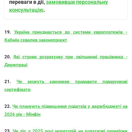
переваги в дії,
замовивши персональну
консультацію
.
19.
Україна приєднається до системи європлатежів -
Кабмін схвалив законопроєкт
20.
Які строки розрахунку при звільненні працівника -
Держпраці
21.
Чи можуть єдинники продавати подарункові
сертифікати
22.
Чи планують підвищення податків у держбюджеті на
2026 рік - Мінфін
23.
Чи діє у 2025 році мораторій на податкові перевірки