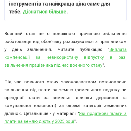
інструментів та найкраща ціна саме для
тебе.
Дізнатися більше
.
Воєнний стан не є поважною причиною звільнення
роботодавця від обов'язку розрахуватися з працівником
у день звільнення. Читайте публікацію "
Виплата
компенсації за невикористану відпустку в разі
звільнення працівника під час воєнного стану
".
Під час воєнного стану законодавством встановлено
звільнення від плати за землю (земельного податку чи
орендної плати за земельні ділянки державної та
комунальної власності) за окремі категорії земельних
ділянок. Детальніше - у матеріалі "
Які податкові пільги з
плати за землю діють у 2025 році
".