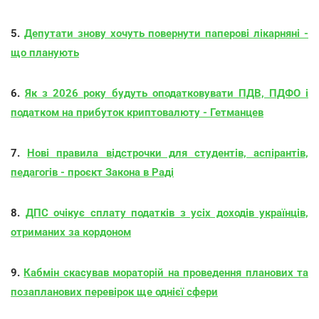
5.
Депутати знову хочуть повернути паперові лікарняні -
що планують
6.
Як з 2026 року будуть оподатковувати ПДВ, ПДФО і
податком на прибуток криптовалюту - Гетманцев
7.
Нові правила відстрочки для студентів, аспірантів,
педагогів - проєкт Закона в Раді
8.
ДПС очікує сплату податків з усіх доходів українців,
отриманих за кордоном
9.
Кабмін скасував мораторій на проведення планових та
позапланових перевірок ще однієї сфери