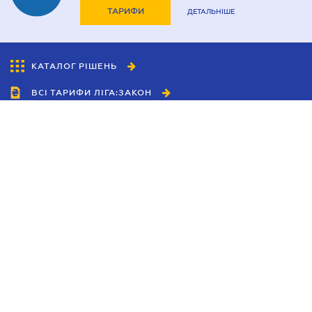
ТАРИФИ
ДЕТАЛЬНІШЕ
КАТАЛОГ РІШЕНЬ
ВСІ ТАРИФИ ЛІГА:ЗАКОН
Співробітництво
Агенти
Дилери
Політика конфіденційності
Умови використання сайту
Реклама
Блог
Новини компанії
Керівництва